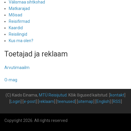
Välismaa sihtkohad
Matkarajad
Mõisad
Reisifirmad
Kaardid
Reisilingid
Kus ma olen?
Toetajad ja reklaam
Arvutimaailm
O-mag
(C) Kaido Einama,
MTÜ Reisijutud
.
Kõik õigused kaitstud
.
[
kontakt
]
[
Login
] [
e-post
] [
reklaam
] [
teenused
] [
sitemap
] [
English
] [
RSS
]
Copyright 2026. All rights reserved