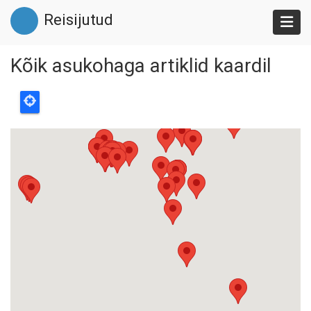
Liigu
Reisijutud
edasi
põhisisu
juurde
Kõik asukohaga artiklid kaardil