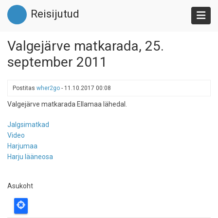
Liigu
Reisijutud
edasi
põhisisu
juurde
Valgejärve matkarada, 25.
september 2011
Postitas
wher2go
-
11.10.2017 00:08
Valgejärve matkarada Ellamaa lähedal.
Jalgsimatkad
Video
Harjumaa
Harju lääneosa
Asukoht