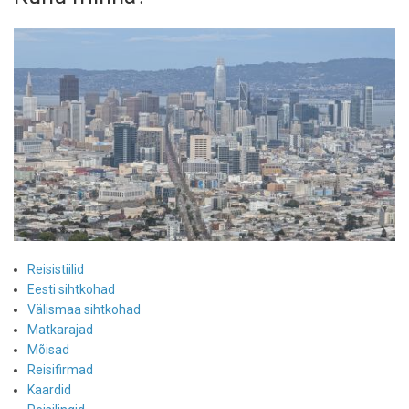
Reisistiilid
Eesti sihtkohad
Välismaa sihtkohad
Matkarajad
Mõisad
Reisifirmad
Kaardid