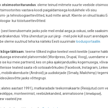
k
otsimootoriturundus
: oleme teinud mitmete suurte veebide otsimoot
simootorites vastava koodi paigaldamisega kodulehele või sisu
mi- ja tehnoloogiaettevõtted, kuid mitte ainult. Kliente on olnud lisaks E
noloogia- kui tööstusettevõtteid.
(sest keerulisemate jaoks pole meil endal aega ja oskusi, selle saaksi
kaardirakendusi. Võta ühendust ja uuri järgi - meil pole küll suurt arendajat
ebe oleme suutnud teha ka näiteks Eesti suurimale
loodusportaalile
.
 kõige tähtsam:
teeme tõlkeid inglise keelest eesti keelde (saame ha
dusega erinevatel platvormidel (Wordpress, Drupal, Voog), uuendame 
e ise kui meie partnerid, kes on pika ajakirjandusliku kogemusega, võiva
witterisse teateid saata või sotsiaalvõrkudes (Facebook, Instagram, Linke
, mobiilirakenduste (Android) ja uudiskirjade (Smaily, Mailchimp) tegem
deoülesvõtte jaoks võttegrupi.
k alates aastast 1991), matkaradade teekonnakaarte (Reisijutud.com v
deoklippe, monteerimist, veebiülekandeid, animatsioone (
timelapse
),
ew vaateid jne.