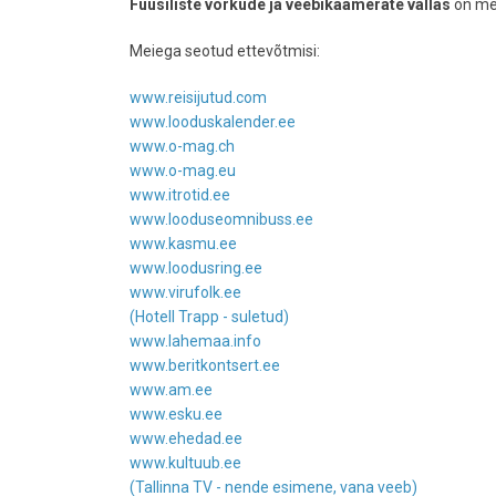
Füüsiliste võrkude ja veebikaamerate vallas
on me
Meiega seotud ettevõtmisi:
www.reisijutud.com
www.looduskalender.ee
www.o-mag.ch
www.o-mag.eu
www.itrotid.ee
www.looduseomnibuss.ee
www.kasmu.ee
www.loodusring.ee
www.virufolk.ee
(Hotell Trapp - suletud)
www.lahemaa.info
www.beritkontsert.ee
www.am.ee
www.esku.ee
www.ehedad.ee
www.kultuub.ee
(Tallinna TV - nende esimene, vana veeb)