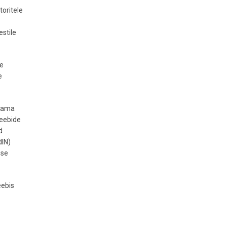
oritele
estile
me
e
kkama
veebide
d
dIN)
ise
eebis