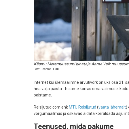
Käsmu Meremuuseumi juhataja Aarne Vaik muuseumi si
Foto: Toomas Tuul.
Internet kui ülemaailmne arvutivõrk on üks osa 21. s
hea välja paista - hoiame korras oma välimuse, kodu 
paistame.
Reisijutud.com ehk
MTÜ Reisijutud
(
vaata lähemalt
)
võrgumaailmas ja oskavad aidata korraldada asju in
Teenused, mida pakume