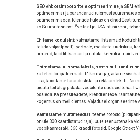
SEO
ehk
otsimootoritele optimeerimine
ja
SEM
eh
optimeerimist ja parandanud tulemusi suuremates ot
optimeerimisega. Klientide hulgas on olnud Eesti turis
ka Suurbritanniast, Šveitsist ja USA-st, nii reisi-, teh
Ehitame kodulehti:
valmistame lihtsamaid kodulehti 
tellida väljastpoolt), portaale, meililiste, uudiskirju, 
armeed, kuid lihtsamaid ja natuke keerulisemaid ve
Toimetame ja loome tekste, sest sisuturundus on
ka tehnoloogiateemade tõlkimisega), aitame sisuhal
sisu, koostame turunduslikke ja reklaamtekste. Nii m
aidata teil blogi pidada, veebilehte uudiseid teha, T
osaleda. Ka pressiteadete, kliendilehtede, raamatute
kogemus on meil olemas. Vajadusel organiseerime vi
Valmistame multimeediat:
teeme fotosid (pildipan
on üle 300 kaardistatud raja), uute teenustena ka vi
veebikaameraid, 360 kraadi fotosid, Google Street Vi