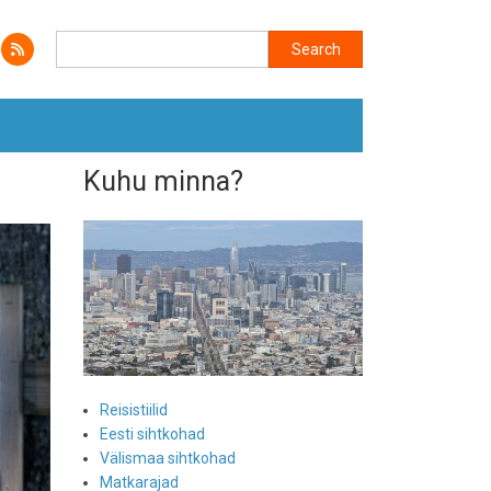
Search
Search
Kuhu minna?
Reisistiilid
Eesti sihtkohad
Välismaa sihtkohad
Matkarajad