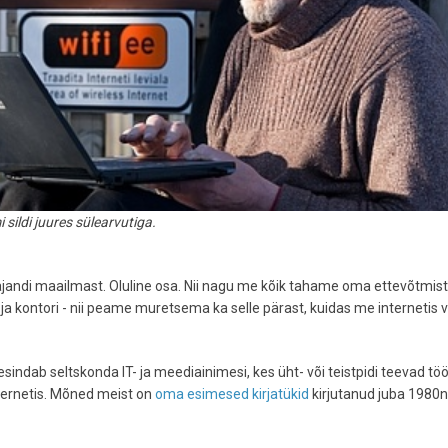
ldi juures sülearvutiga.
ajandi maailmast. Oluline osa. Nii nagu me kõik tahame oma ettevõtmist
ja kontori - nii peame muretsema ka selle pärast, kuidas me internetis v
 esindab seltskonda IT- ja meediainimesi, kes üht- või teistpidi teevad tö
ternetis. Mõned meist on
oma esimesed kirjatükid
kirjutanud juba 1980n