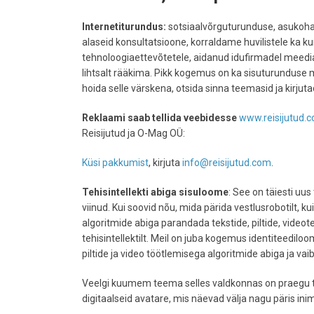
Internetiturundus:
sotsiaalvõrguturunduse, asukohap
alaseid konsultatsioone, korraldame huvilistele ka kur
tehnoloogiaettevõtetele, aidanud idufirmadel meedia
lihtsalt rääkima. Pikk kogemus on ka sisuturunduse m
hoida selle värskena, otsida sinna teemasid ja kirjutad
Reklaami saab tellida veebidesse
www.reisijutud.
Reisijutud ja O-Mag OÜ:
Küsi pakkumist
, kirjuta
info@reisijutud.com
.
Tehisintellekti abiga sisuloome
: See on täiesti uu
viinud. Kui soovid nõu, mida pärida vestlusrobotilt, ku
algoritmide abiga parandada tekstide, piltide, videote
tehisintellektilt. Meil on juba kogemus identiteedilo
piltide ja video töötlemisega algoritmide abiga ja va
Veelgi kuumem teema selles valdkonnas on praegu teh
digitaalseid avatare, mis näevad välja nagu päris inim