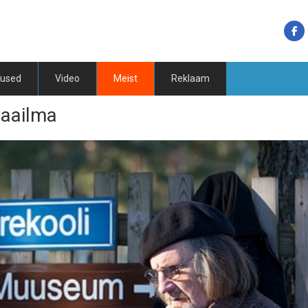
tused
Video
Meist
Reklaam
maailma