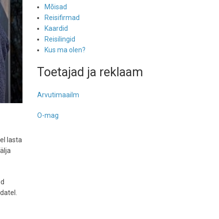
Mõisad
Reisifirmad
Kaardid
Reisilingid
Kus ma olen?
Toetajad ja reklaam
Arvutimaailm
O-mag
el lasta
älja
öd
datel.