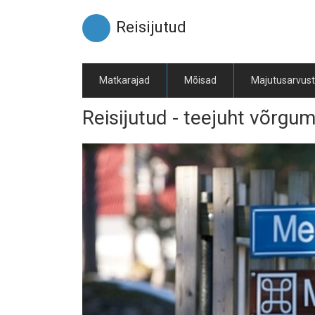
Liigu
edasi
Reisijutud
põhisisu
juurde
Matkarajad
Mõisad
Majutusarvus
Reisijutud - teejuht võrgu