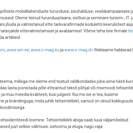
õhiste mobiililahenduste turunduse, sisuhalduse, veebikampaaniate ja
suseid. Oleme teinud turundusplaane, esitlusi ja seminare turismi-, IT- j
ni jõuda ja valmistanud ette tarkvarafirmade kodulehti keerulistest asj
aterjalide ettevalmistamisel ja avaldamisel. Võime teha teie firmale
bl
a artikleid.
com
,
www.am.ee
,
www.o-mag.eu
ja
www.o-mag.ch
. Reklaame haldavad
s teema, millega me oleme end teatud valdkondades juba üsna hästi kur
idas lasta joonistada pilte etteantud teksti põhjal või mismoodi tehisintel
 ja muu meedia kvaliteeti, küsi julgesti. Kui me ise ei tea, küsime
ome ja brändinguga, mida juhib tehisintellekt, samuti on olnud kokkupuut
ibkoodimisega.
isidentiteedi loomine. Tehisintellekti abiga saab luua väljamõeldud
esed just sellise välimuse, iseloomu ja eluga, nagu vaja.