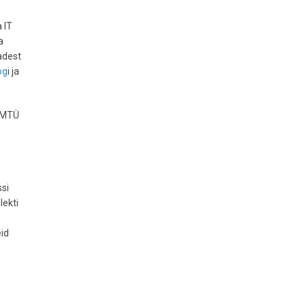
 IT
a
adest
og
i ja
 MTÜ
ssi
lekti
eid