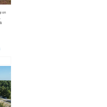
i on
,
li
a