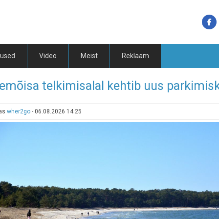
tused
Video
Meist
Reklaam
emõisa telkimisalal kehtib uus parkimis
tas
wher2go
-
06.08.2026 14:25