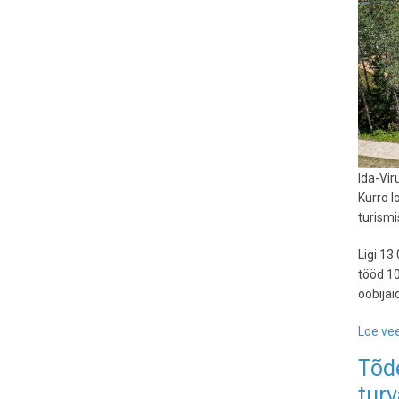
Ida-Vir
Kurro l
turismi
Ligi 1
tööd 10
ööbijai
Loe vee
Tõde
turv