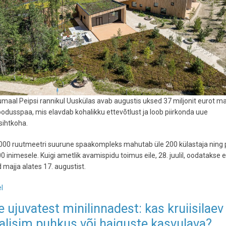
umaal Peipsi rannikul Uuskülas avab augustis uksed 37 miljonit eurot 
oodusspaa, mis elavdab kohalikku ettevõtlust ja loob piirkonda uue
sihtkoha.
3 000 ruutmeetri suurune spaakompleks mahutab üle 200 külastaja ning
0 inimesele. Kuigi ametlik avamispidu toimus eile, 28. juulil, oodatakse 
d majja alates 17. augustist.
l
-
Peipsi
 ujuvatest minilinnadest: kas kruiisilaev
rannikul
alisim puhkus või haiguste kasvulava?
avab