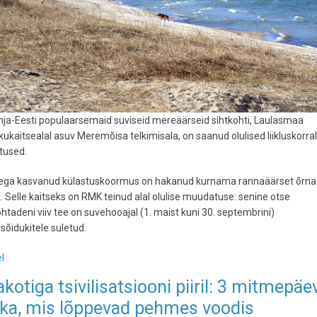
hja-Eesti populaarsemaid suviseid mereäärseid sihtkohti, Laulasmaa
ukaitsealal asuv Meremõisa telkimisala, on saanud olulised liikluskorra
used.
ega kasvanud külastuskoormus on hakanud kurnama rannaäärset õrna
. Selle kaitseks on RMK teinud alal olulise muudatuse: senine otse
htadeni viiv tee on suvehooajal (1. maist kuni 30. septembrini)
õidukitele suletud.
l
-
Meremõisa
akotiga tsivilisatsiooni piiril: 3 mitmepäe
telkimisalal
ka, mis lõppevad pehmes voodis
kehtib