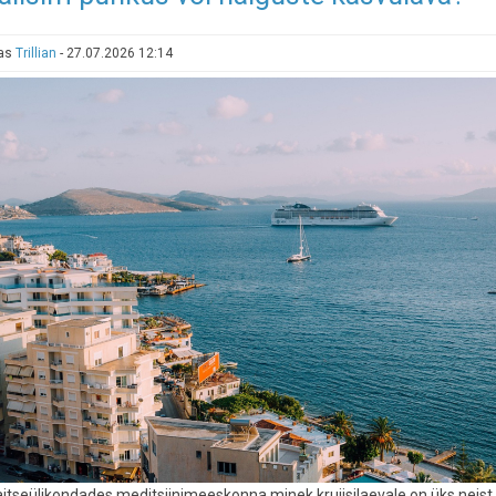
uksed
Kurro
tas
Trillian
-
27.07.2026 12:14
loodusspaa
aitseülikondades meditsiinimeeskonna minek kruiisilaevale on üks neist