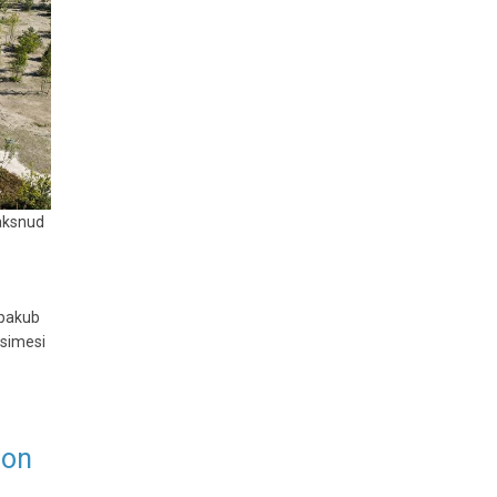
maksnud
 pakub
esimesi
 on