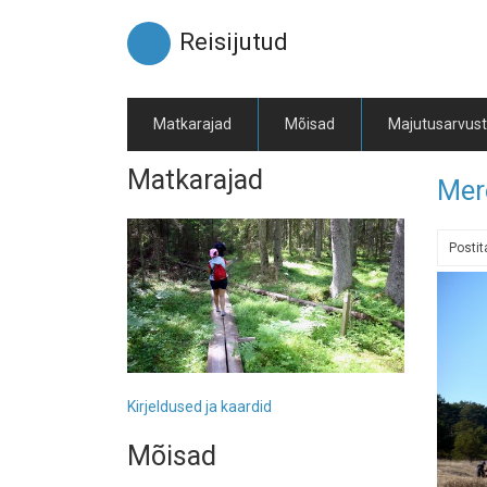
Liigu
edasi
Reisijutud
põhisisu
juurde
Matkarajad
Mõisad
Majutusarvus
Matkarajad
Mer
Posti
Kirjeldused ja kaardid
Mõisad