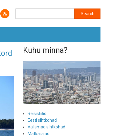
Search
Search
Kuhu minna?
kord
Reisistiilid
Eesti sihtkohad
Välismaa sihtkohad
Matkarajad