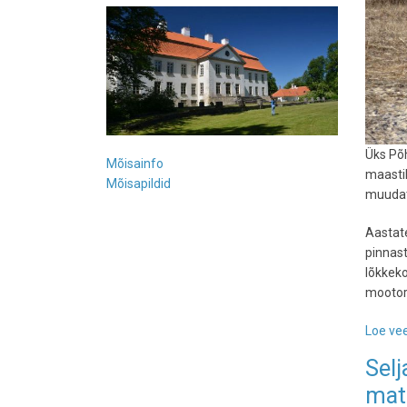
Üks Põ
Mõisainfo
maastik
Mõisapildid
muudat
Aastat
pinnast
lõkkeko
mootors
Loe vee
Selj
mat