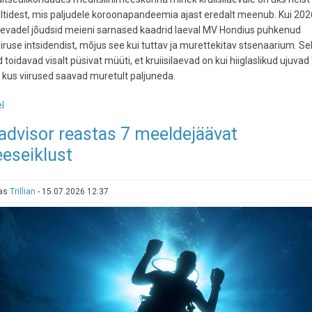
ltidest, mis paljudele koroonapandeemia ajast eredalt meenub. Kui 202
kevadel jõudsid meieni sarnased kaadrid laeval MV Hondius puhkenud
iruse intsidendist, mõjus see kui tuttav ja murettekitav stsenaarium. Sel
 toidavad visalt püsivat müüti, et kruiisilaevad on kui hiiglaslikud ujuvad 
, kus viirused saavad muretult paljuneda.
l
-
Tõde
advisor reastas 7 meeldejäävat
ujuvatest
eeseiklust
minilinnadest:
kas
kruiisilaev
tas
Trillian
-
15.07.2026 12:37
on
turvalisim
puhkus
või
haiguste
kasvulava?