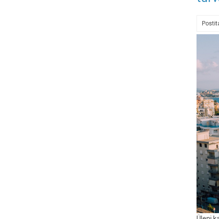
Posti
Üleni k