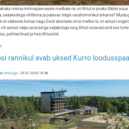
tahaks minna mitmepäevasele matkale nii, et õhtul ei peaks lõkkel süüa
, sääskedega võitlema ja palavas telgis varahommikul ärkama? Muidug
k nii väikeses kohas nagu Eesti alustada oma matka nii, et astud rongist
 või autost välja üsna kerge seljakotiga ning õhtul ootavad sind ees hotel
us, puhtad linad ja hea õhtusöök.
l
-
Seljakotiga
psi rannikul avab uksed Kurro loodusspa
tsivilisatsiooni
piiril:
3
tas
wher2go
-
29.07.2026 18:48
mitmepäevast
matka,
mis
lõppevad
pehmes
voodis