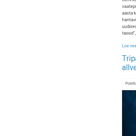
vaatepi
aasta 
hantavi
uudised
tassid"
Loe vee
Trip
allv
Posti