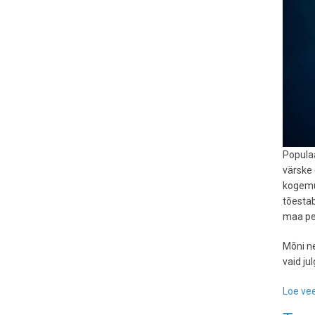
Populaa
värske
kogemu
tõestab
maa pea
Mõni ne
vaid ju
Loe vee