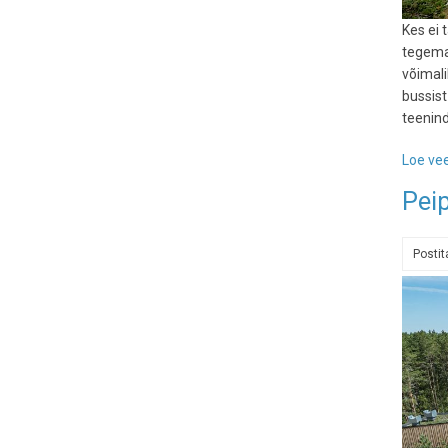
Kes ei 
tegema
võimali
bussist
teenind
Loe vee
Pei
Posti