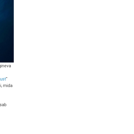
gineva
lust
"
i, mida
isab