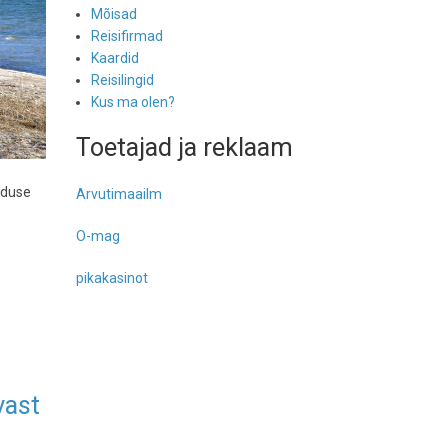
Mõisad
Reisifirmad
Kaardid
Reisilingid
Kus ma olen?
Toetajad ja reklaam
lduse
Arvutimaailm
O-mag
pikakasinot
vast