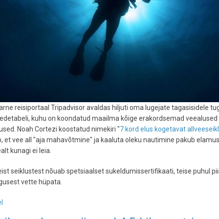
rne reisiportaal Tripadvisor avaldas hiljuti oma lugejate tagasisidele tu
 edetabeli, kuhu on koondatud maailma kõige erakordsemad veealused
sed. Noah Cortezi koostatud nimekiri "
7 kord elus kogetavat allveeseik
, et vee all "aja mahavõtmine" ja kaaluta oleku nautimine pakub elamus
lt kunagi ei leia.
ist seiklustest nõuab spetsiaalset sukeldumissertifikaati, teise puhul pi
lgusest vette hüpata.
l
-
Tripadvisor