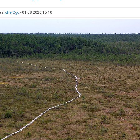
uus
parkimiskord
tas
wher2go
-
01.08.2026 15:10