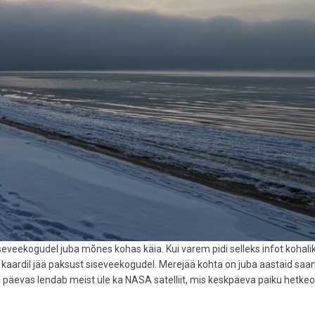
seveekogudel juba mõnes kohas käia. Kui varem pidi selleks infot kohalik
kaardil jää paksust siseveekogudel. Merejää kohta on juba aastaid saa
ord päevas lendab meist üle ka NASA satelliit, mis keskpäeva paiku hetke