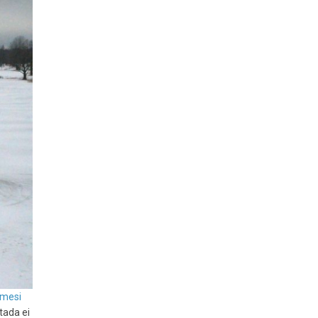
imesi
tada ei