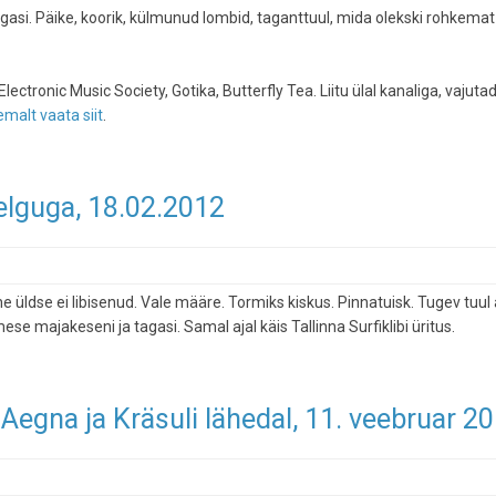
gasi. Päike, koorik, külmunud lombid, taganttuul, mida olekski rohkemat
tronic Music Society, Gotika, Butterfly Tea. Liitu ülal kanaliga, vajuta
malt vaata siit
.
elguga, 18.02.2012
üldse ei libisenud. Vale määre. Tormiks kiskus. Pinnatuisk. Tugev tuul 
se majakeseni ja tagasi. Samal ajal käis Tallinna Surfiklibi üritus.
egna ja Kräsuli lähedal, 11. veebruar 2