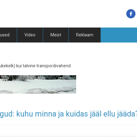
tused
Video
Meist
Reklaam
kekelk) kui talvine transpordivahend.
d: kuhu minna ja kuidas jääl ellu jääda