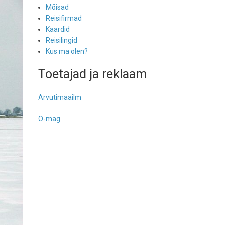
Mõisad
Reisifirmad
Kaardid
Reisilingid
Kus ma olen?
Toetajad ja reklaam
Arvutimaailm
O-mag