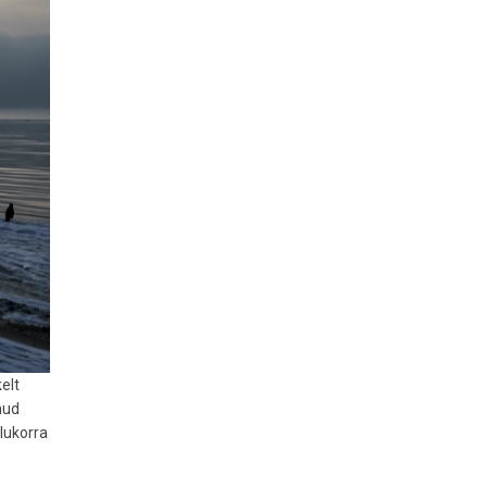
elt
nud
olukorra