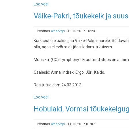
Loe veel
-
Jääkaardid
Väike-Pakri, tõukekelk ja suu
jälle
lemmikutesse
Postitas
wher2go
-
13.10.2017 16:23
Kurksest üle paksu jää Väike-Pakri saarele. Sõiduvahen
olla, aga sellevõrra oli jää siledam ja kuivem.
Muusika: (CC) Tymphony - Fractured steps on a thin
Osalesid: Anna, Indrek, Ergo, Jüri, Kaido.
Reisijutud.com 24.03.2013.
Loe veel
-
Väike-
Hobulaid, Vormsi tõukekelgug
Pakri,
tõukekelk
ja
Postitas
wher2go
-
11.10.2017 01:07
suusad,