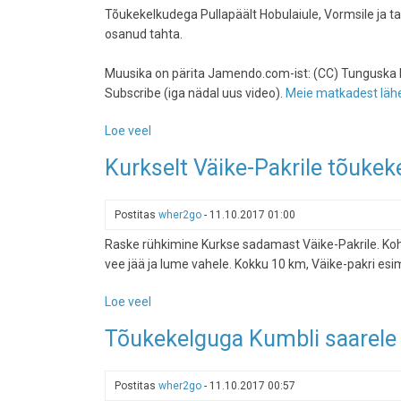
Tõukekelkudega Pullapäält Hobulaiule, Vormsile ja ta
24.
osanud tahta.
märts
2013
Muusika on pärita Jamendo.com-ist: (CC) Tunguska Elec
Subscribe (iga nädal uus video).
Meie matkadest lähe
Loe veel
-
Hobulaid,
Kurkselt Väike-Pakrile tõukek
Vormsi
tõukekelguga
-
Postitas
wher2go
-
11.10.2017 01:00
11.
Raske rühkimine Kurkse sadamast Väike-Pakrile. Kohe 
märts
vee jää ja lume vahele. Kokku 10 km, Väike-pakri esime
2012
Loe veel
-
Kurkselt
Tõukekelguga Kumbli saarele A
Väike-
Pakrile
tõukekelguga,
Postitas
wher2go
-
11.10.2017 00:57
18.02.2012