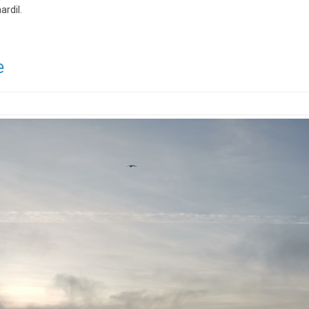
ardil.
e