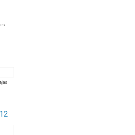
des
ajas
012