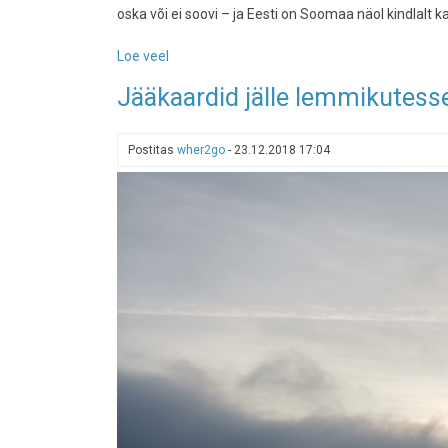
oska või ei soovi – ja Eesti on Soomaa näol kindlalt ka
Loe veel
-
Euroopa
Jääkaardid jälle lemmikutess
parimad
lumepuhkused
mittesuusatajatele:
Postitas
wher2go
-
23.12.2018 17:04
erinevalt
jõuluturgudest
on
Eesti
auga
esindatud