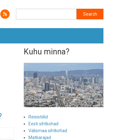
Search
Search
Kuhu minna?
?
Reisistiilid
Eesti sihtkohad
Välismaa sihtkohad
Matkarajad