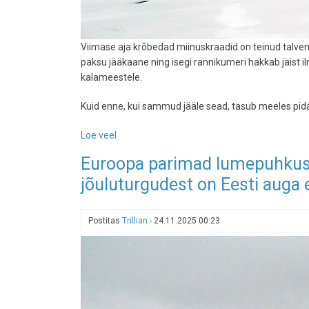
Viimase aja krõbedad miinuskraadid on teinud talven
paksu jääkaane ning isegi rannikumeri hakkab jäist i
kalameestele.
Kuid enne, kui sammud jääle sead, tasub meeles pidada
Loe veel
-
Krõbe
Euroopa parimad lumepuhkused
pakane
jõuluturgudest on Eesti auga
kaanetas
veekogud:
kuhu
Postitas
Trillian
-
24.11.2025 00:23
minna
ja
kuidas
jääl
ellu
jääda?