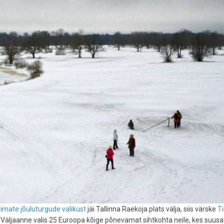
rimate jõuluturgude valikust
jäi Tallinna Raekoja plats välja, siis värske
T
t. Väljaanne valis 25 Euroopa kõige põnevamat sihtkohta neile, kes suusa