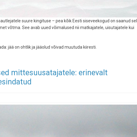
autlejatele suure kingituse – pea kõik Eesti siseveekogud on saanud se
lmet võtma. See avab uued võimalused nii matkajatele, uisutajatele kui
: jää on ohtlik ja jääolud võivad muutuda kiiresti.
 mittesuusatajatele: erinevalt
 esindatud