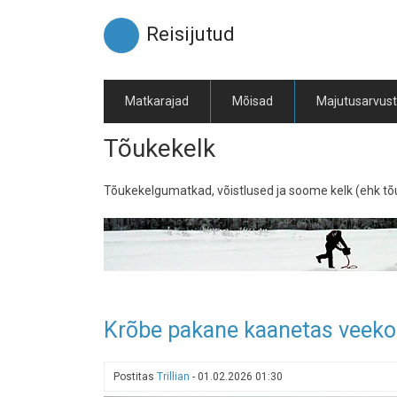
Liigu
edasi
Reisijutud
põhisisu
juurde
Matkarajad
Mõisad
Majutusarvus
Tõukekelk
Tõukekelgumatkad, võistlused ja soome kelk (ehk tõu
Krõbe pakane kaanetas veekogu
Postitas
Trillian
-
01.02.2026 01:30