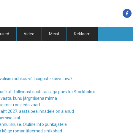
tused
Video
Meist
Reklaam
urvalisim puhkus või haiguste kasvulava?
raafikut: Tallinnast saab taas iga päev ka Stockholmi
: vaata, kuhu järgmisena minna
kuid melu on seda väärt
 jaht 2027. aasta pealinnadele on alanud
semise ajal
nnuliikluse. Oluline info puhkajatele
ma kõige romantilisemad sihtkohad