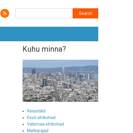
Search
Search
Kuhu minna?
Reisistiilid
Eesti sihtkohad
Välismaa sihtkohad
Matkarajad