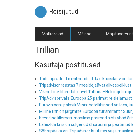
Liigu
edasi
Reisijutud
põhisisu
juurde
Matkarajad
Mõisad
Majutusarvus
Trillian
Kasutaja postitused
Tõde ujuvatest minilinnadest: kas kruiisilaev on t
Tripadvisor reastas 7 meeldejäävat allveeseiklust
Viking Line tihendab suvel Tallinna–Helsingi liini g
TripAdvisor valis Euroopa 25 parimat reisielamust
Eurovisiooni-palavik Viinis: hotellihinnad on laes, 
Milline linn on järgmine Euroopa turismitäht? Suur
Kevadine lillemeri: maailma parimad sihtkohad õit
Lähis-Ida kriis on sulgenud õhuruumi ja peatanud le
Sõbrapäeva eri: Tripadvisor kuulutas välja maail