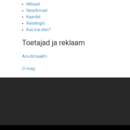
Mõisad
Reisifirmad
Kaardid
Reisilingid
Kus ma olen?
Toetajad ja reklaam
Arvutimaailm
O-mag