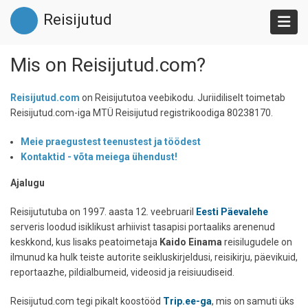
Liigu
Reisijutud
edasi
põhisisu
juurde
Mis on Reisijutud.com?
Reisijutud.com
on Reisijututoa veebikodu. Juriidiliselt toimetab
Reisijutud.com-iga MTÜ Reisijutud registrikoodiga 80238170.
Meie praegustest teenustest ja töödest
Kontaktid - võta meiega ühendust!
Ajalugu
Reisijututuba on 1997. aasta 12. veebruaril
Eesti Päevalehe
serveris loodud isiklikust arhiivist tasapisi portaaliks arenenud
keskkond, kus lisaks peatoimetaja
Kaido Einama
reisilugudele on
ilmunud ka hulk teiste autorite seikluskirjeldusi, reisikirju, päevikuid,
reportaazhe, pildialbumeid, videosid ja reisiuudiseid.
Reisijutud.com tegi pikalt koostööd
Trip.ee-ga
, mis on samuti üks