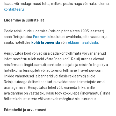
lisada või midagi muud teha, milleks peaks nagu võimalus olema,
kontakteeru
.
Lugemine ja uudistelist
Peale reisilugude lugemise (mis on pärit alates 1995. aastast)
saab Reisijututoa
Foorumis
kuulutusi avaldada, pilte vaadata ja
saata, hotellides
kohti broneerida
või
reklaami avaldada
.
Reisijututoa lood võivad sisaldada kontrollimata või vananenud
infot, seetõttu tuleb neid võtta "nagu on". Reisijututoas olevad
reisifirmade lingid, samuti pankade, otsijate ja reisiinfo lingid (v.a
hotellikoha, lennupileti või autorendi tellimine Travelnow.com
linkide vahendusel ja bännerid või flash-reklaamid) ei ole
Reisijututoaga äriliselt seotud ja avaldatakse toimetajate omal
äranägemisel. Reisijututoa lehel võib esineda linke, mille
avaldamine on vastastiku kasu toov kokkulepe (lingivahetus) ilma
äriliste kohustusteta või vastavalt märgitud sisuturundus.
Edetabelid ja arvustused