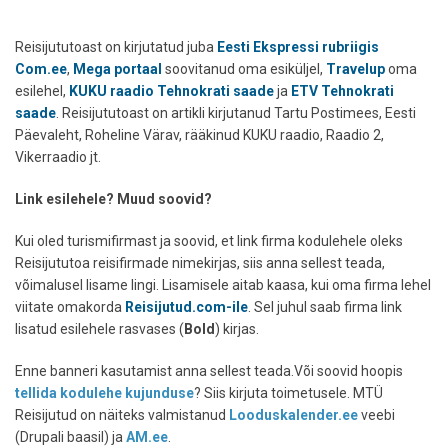
Reisijututoast on kirjutatud juba
Eesti Ekspressi rubriigis
Com.ee
,
Mega portaal
soovitanud oma esiküljel,
Travelup
oma
esilehel,
KUKU raadio Tehnokrati saade
ja
ETV Tehnokrati
saade
. Reisijututoast on artikli kirjutanud Tartu Postimees, Eesti
Päevaleht, Roheline Värav, rääkinud KUKU raadio, Raadio 2,
Vikerraadio jt.
Link esilehele? Muud soovid?
Kui oled turismifirmast ja soovid, et link firma kodulehele oleks
Reisijututoa reisifirmade nimekirjas, siis anna sellest teada,
võimalusel lisame lingi. Lisamisele aitab kaasa, kui oma firma lehel
viitate omakorda
Reisijutud.com-ile
. Sel juhul saab firma link
lisatud esilehele rasvases (
Bold
) kirjas.
Enne banneri kasutamist anna sellest teada.Või soovid hoopis
tellida kodulehe kujunduse
? Siis kirjuta toimetusele. MTÜ
Reisijutud on näiteks valmistanud
Looduskalender.ee
veebi
(Drupali baasil) ja
AM.ee
.