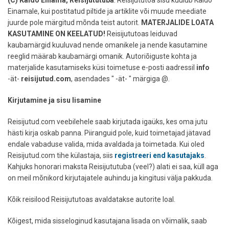
(C) Kaido Einama, Reisijututuba
. Reisijututoa sisu kuulub Kaido
Einamale, kui postitatud piltide ja artiklite või muude meediate
juurde pole märgitud mõnda teist autorit.
MATERJALIDE LOATA
KASUTAMINE ON KEELATUD!
Reisijututoas leiduvad
kaubamärgid kuuluvad nende omanikele ja nende kasutamine
reeglid määrab kaubamärgi omanik. Autoriõiguste kohta ja
materjalide kasutamiseks küsi toimetuse e-posti aadressil
info
-ät-
reisijutud.com
, asendades " -ät- " märgiga @.
Kirjutamine ja sisu lisamine
Reisijutud.com veebilehele saab kirjutada igaüks, kes oma jutu
hästi kirja oskab panna. Piiranguid pole, kuid toimetajad jätavad
endale vabaduse valida, mida avaldada ja toimetada. Kui oled
Reisijutud.com tihe külastaja, siis
registreeri end kasutajaks
.
Kahjuks honorari maksta Reisijututuba (veel?) alati ei saa, küll aga
on meil mõnikord kirjutajatele auhindu ja kingitusi välja pakkuda.
Kõik reisilood Reisijututoas avaldatakse autorite loal.
Kõigest, mida sisseloginud kasutajana lisada on võimalik, saab