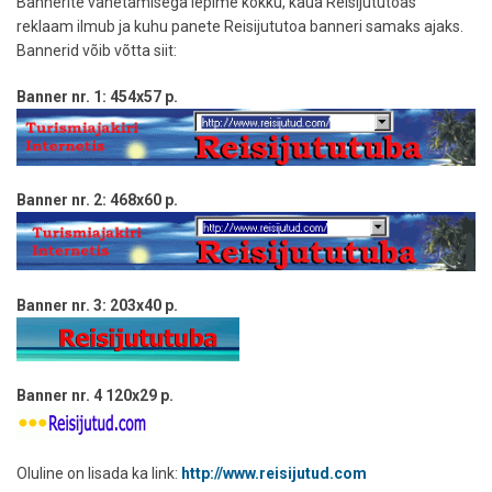
Bannerite vahetamisega lepime kokku, kaua Reisijututoas
reklaam ilmub ja kuhu panete Reisijututoa banneri samaks ajaks.
Bannerid võib võtta siit:
Banner nr. 1: 454x57 p.
Banner nr. 2: 468x60 p.
Banner nr. 3: 203x40 p.
Banner nr. 4 120x29 p.
Oluline on lisada ka link:
http://www.reisijutud.com