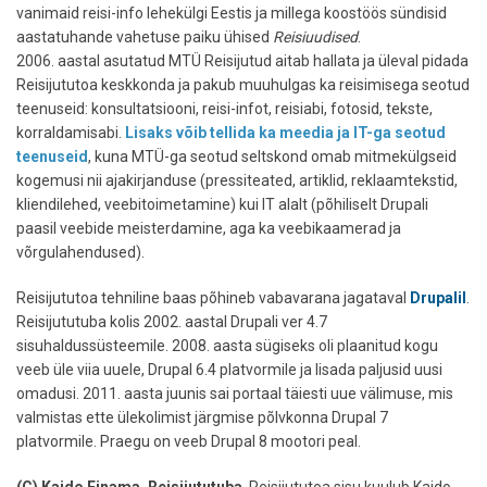
vanimaid reisi-info lehekülgi Eestis ja millega koostöös sündisid
aastatuhande vahetuse paiku ühised
Reisiuudised
.
2006. aastal asutatud MTÜ Reisijutud aitab hallata ja üleval pidada
Reisijututoa keskkonda ja pakub muuhulgas ka reisimisega seotud
teenuseid: konsultatsiooni, reisi-infot, reisiabi, fotosid, tekste,
korraldamisabi.
Lisaks võib tellida ka meedia ja IT-ga seotud
teenuseid
, kuna MTÜ-ga seotud seltskond omab mitmekülgseid
kogemusi nii ajakirjanduse (pressiteated, artiklid, reklaamtekstid,
kliendilehed, veebitoimetamine) kui IT alalt (põhiliselt Drupali
paasil veebide meisterdamine, aga ka veebikaamerad ja
võrgulahendused).
Reisijututoa tehniline baas põhineb vabavarana jagataval
Drupalil
.
Reisijututuba kolis 2002. aastal Drupali ver 4.7
sisuhaldussüsteemile. 2008. aasta sügiseks oli plaanitud kogu
veeb üle viia uuele, Drupal 6.4 platvormile ja lisada paljusid uusi
omadusi. 2011. aasta juunis sai portaal täiesti uue välimuse, mis
valmistas ette ülekolimist järgmise põlvkonna Drupal 7
platvormile. Praegu on veeb Drupal 8 mootori peal.