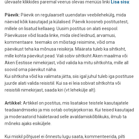
ülevaate klikkides paremal veerus olevas menüüs linki
Lisa sisu
:
Päevik:
Päevik on regulaarselt uuendatav veebilehekülg, mida
näevad kõik kasutajad ja külalised. Päevik koosneb postitustest,
millele on lisatud kellaaeg. Uusim postitus on alati eespool.
Päevikusse võid lisada linke, mida oled leidnud, arvamusi,
kommentaare. teemaks on mõistagi reisimine, võid oma
päevikust teha ka mõnusa reisikirja. Määrata tuleb ka sihtkoht,
mille kohta päevikut pead. Vali sobiv sihtkoht Aken maailma või
Aken Eestisse nimekirjast, võid valida ka mitu sihtkohta, mille all
soovid oma päevikut näha.
Kui sihtkoha võid ka valimata jätta, siis igal juhul tuleb iga postituse
juurde alati valida reisistiil. Kui sa ei leia sobivat sihtkohta või
reisistiili nimekirjast, saada kiri (vt lehekülje alt).
Artikkel:
Artikkel on postitus, mis lisatakse teistele kasutajatele
teadaandmiseks ja mis ootab ootejärjekorras. Kui teised kasutajad
ja moderaatorid hääletavad selle avaldamiskõlblikuks, ilmub ta
mõneks ajaks esiküljele.
Kui miskil põhjusel ei õnnestu lugu saata, kommenteerida, pilti