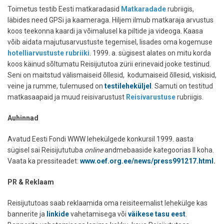
Toimetus testib Eesti matkaradasid
Matkaradade
rubriigis,
läbides need GPSi ja kaameraga. Hiljem ilmub matkaraja arvustus
koos teekonna kaardi ja võimalusel ka piltide ja videoga. Kaasa
võib aidata majutusarvustuste tegemisel, lisades oma kogemuse
hotelliarvustuste rubriiki
. 1999. a. sügisest alates on mitu korda
koos käinud sõltumatu Reisijututoa zürii erinevaid jooke testinud.
Seni on maitstud välismaiseid õllesid, kodumaiseid õllesid, viskisid,
veine ja rumme, tulemused on
testileheküljel
. Samuti on testitud
matkasaapaid ja muud reisivarustust
Reisivarustuse
rubriigis.
Auhinnad
Avatud Eesti Fondi WWW lehekülgede konkursil 1999. aasta
sügisel sai Reisijututuba
online
andmebaaside kategoorias II koha.
Vaata ka pressiteadet:
www.oef.org.ee/news/press991217.html
.
PR & Reklaam
Reisijututoas saab reklaamida oma reisiteemalist lehekülge kas
bannerite ja
linkide
vahetamisega või
väikese tasu eest
.