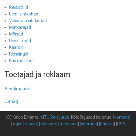
Reisistiilid
Eesti sihtkohad
Välismaa sihtkohad
Matkarajad
Mõisad
Reisifirmad
Kaardid
Reisilingid
Kus ma olen?
Toetajad ja reklaam
Arvutimaailm
O-mag
(C) Kaido Einama,
MTÜ Reisijutud
.
Kõik õigused kaitstud
.
[
kontakt
]
[
Login
] [
e-post
] [
reklaam
] [
teenused
] [
sitemap
] [
English
] [
RSS
]