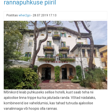
rannapuhkuse piiril
-
selline
ongi
Postitas
wher2go
-
28.07.2019 17:13
Helsingi
südalinna
butiik
Mõnikord leiab puhkuseks sellise hotelli, kust saab teha nii
ajaloolise linna trippe kui ka jalutada randa. Võtad nädalaks,
kombineerid ise vaheldumisi, kas tahad tutvuda ajaloolise
vanalinnaga või hoopis olla rannas.