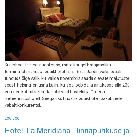
Kui tahad Helsingi südalinnas, mitte kaugel Katajanokka
terminalist mõnusat butiikhotelli, siis Rivoli Jardin võiks tõesti
tunduda õige valik, kui valida novembris saada olevate majutuste
seast. helsingi on üsna kallis, kui seal ööbida ja ainukesed alla 200-
eurosed kohad sel hetkel olid vaid hostelid ja Omena
iseteenindushotell. Seega üks hubane butiikhotell pakub neile
vabalt konkurentsi.
Loe veel
-
Rivoli
Hotell La Meridiana - linnapuhkuse ja
Jardin