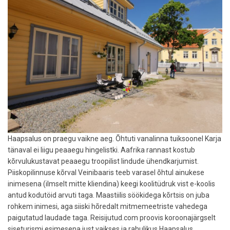
Haapsalus on praegu vaikne aeg. Õhtuti vanalinna tuiksoonel Karja
tänaval ei liigu peaaegu hingelistki. Aafrika rannast kostub
kõrvulukustavat peaaegu troopilist lindude ühendkarjumist.
Piiskopilinnuse kõrval Veinibaaris teeb varasel õhtul ainukese
inimesena (ilmselt mitte kliendina) keegi koolitüdruk vist e-koolis
antud kodutöid arvuti taga. Maastiilis söökidega kõrtsis on juba
rohkem inimesi, aga siiski hõredalt mitmemeetriste vahedega
paigutatud laudade taga. Reisijutud.com proovis koroonajärgselt
siseturismi esimesena just vaikses ja rahulikus Haapsalus.