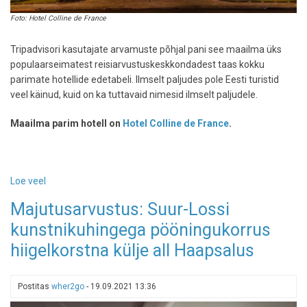
Foto: Hotel Colline de France
Tripadvisori kasutajate arvamuste põhjal pani see maailma üks
populaarseimatest reisiarvustuskeskkondadest taas kokku
parimate hotellide edetabeli. Ilmselt paljudes pole Eesti turistid
veel käinud, kuid on ka tuttavaid nimesid ilmselt paljudele.
Maailma parim hotell on
Hotel Colline de France
.
Loe veel
-
Vaata
Majutusarvustus: Suur-Lossi
järgi:
kunstnikuhingega pööningukorrus
need
on
hiigelkorstna külje all Haapsalus
maailma
parimad
hotellid
Postitas
wher2go
-
19.09.2021 13:36
praegu