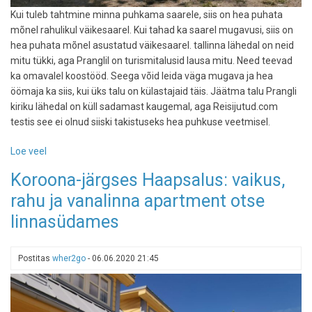
Kui tuleb tahtmine minna puhkama saarele, siis on hea puhata
mõnel rahulikul väikesaarel. Kui tahad ka saarel mugavusi, siis on
hea puhata mõnel asustatud väikesaarel. tallinna lähedal on neid
mitu tükki, aga Pranglil on turismitalusid lausa mitu. Need teevad
ka omavalel koostööd. Seega võid leida väga mugava ja hea
öömaja ka siis, kui üks talu on külastajaid täis. Jäätma talu Prangli
kiriku lähedal on küll sadamast kaugemal, aga Reisijutud.com
testis see ei olnud siiski takistuseks hea puhkuse veetmisel.
Loe veel
-
Majutusarvustus
Koroona-järgses Haapsalus: vaikus,
Pranglilt:
rahu ja vanalinna apartment otse
saar
alati
linnasüdames
on
hea
valik.
Postitas
wher2go
-
06.06.2020 21:45
Jäätma
turismitalu