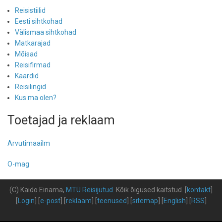
Reisistiilid
Eesti sihtkohad
Välismaa sihtkohad
Matkarajad
Mõisad
Reisifirmad
Kaardid
Reisilingid
Kus ma olen?
Toetajad ja reklaam
Arvutimaailm
O-mag
(C) Kaido Einama,
MTÜ Reisijutud
.
Kõik õigused kaitstud
.
[
kontakt
]
[
Login
] [
e-post
] [
reklaam
] [
teenused
] [
sitemap
] [
English
] [
RSS
]