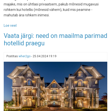
majake, mis on ühtlasi privaatsem, pakub mõnesid mugavusi
rohkem kui hotellis (mõnesid vähem), kuid mis peamine -
mahutab ära rohkem inimesi.
Loe veel
-
Ela
Vaata järgi: need on maailma parimad
majas:
hotellid praegu
majutuselamuse
trend
Eestis
Postitas
wher2go
-
25.04.2024 19:19
on
väikesed
majakesed