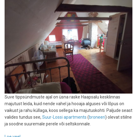
Suve tippsündmuste ajal on üsna raske Haapsalu kesklinnas
majutust leida, kuid nende vahel ja hooaja alguses või lõpus on
vaikust ja rahu küllaga, koos sellega ka majutuskohti. Paljude seast
valides tundus see,
Suur-Lossi apartments
(
broneeri
) olevat stiilne
ja soodne suuremale perele või seltskonnale.
Loe veel
-