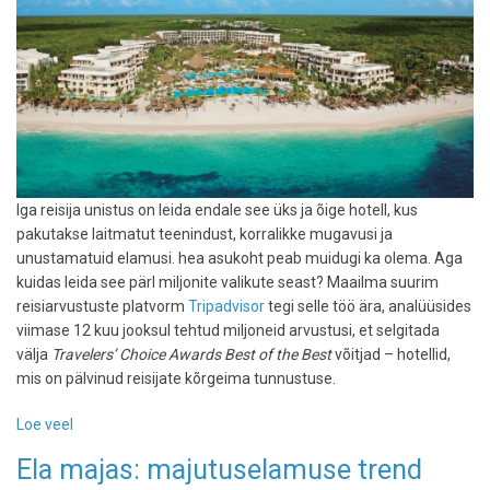
Iga reisija unistus on leida endale see üks ja õige hotell, kus
pakutakse laitmatut teenindust, korralikke mugavusi ja
unustamatuid elamusi. hea asukoht peab muidugi ka olema. Aga
kuidas leida see pärl miljonite valikute seast? Maailma suurim
reisiarvustuste platvorm
Tripadvisor
tegi selle töö ära, analüüsides
viimase 12 kuu jooksul tehtud miljoneid arvustusi, et selgitada
välja
Travelers’ Choice Awards Best of the Best
võitjad – hotellid,
mis on pälvinud reisijate kõrgeima tunnustuse.
Loe veel
-
Reisijad
Ela majas: majutuselamuse trend
otsustasid: