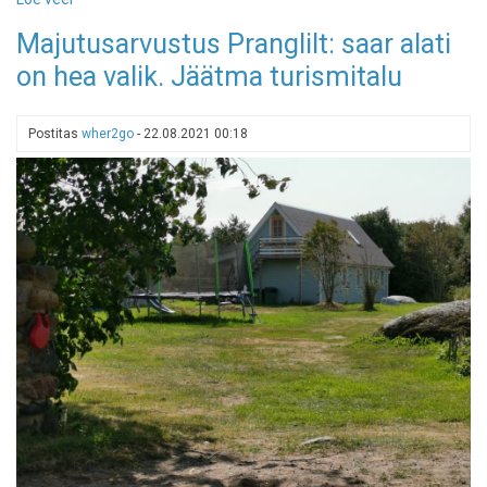
Majutusarvustus:
Majutusarvustus Pranglilt: saar alati
Suur-
on hea valik. Jäätma turismitalu
Lossi
kunstnikuhingega
pööningukorrus
Postitas
wher2go
-
22.08.2021 00:18
hiigelkorstna
külje
all
Haapsalus