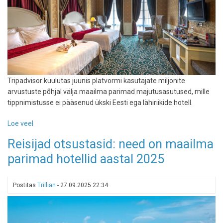
Tripadvisor kuulutas juunis platvormi kasutajate miljonite
arvustuste põhjal välja maailma parimad majutusasutused, mille
tippnimistusse ei pääsenud ükski Eesti ega lähiriikide hotell.
Loe veel
-
Tripadvisor
Reisijad otsustasid: need on maailma
valis
parimad hotellid aastal 2025
välja
maailma
parimad
Postitas
Trillian
-
27.09.2025 22:34
hotellid