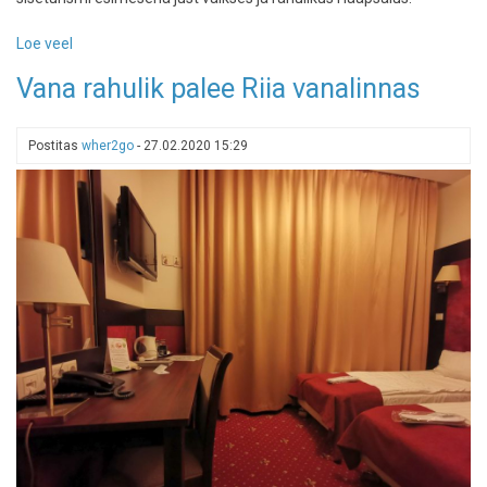
Loe veel
-
Koroona-
Vana rahulik palee Riia vanalinnas
järgses
Haapsalus:
vaikus,
Postitas
wher2go
-
27.02.2020 15:29
rahu
ja
vanalinna
apartment
otse
linnasüdames