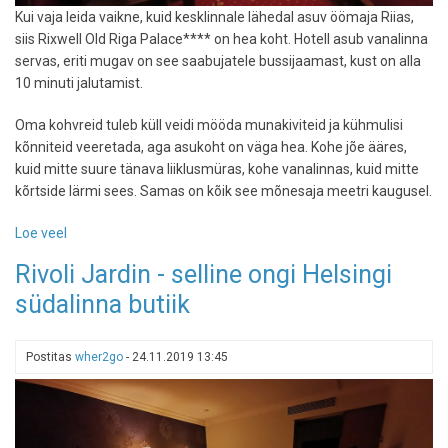
Kui vaja leida vaikne, kuid kesklinnale lähedal asuv öömaja Riias,
siis Rixwell Old Riga Palace**** on hea koht. Hotell asub vanalinna
servas, eriti mugav on see saabujatele bussijaamast, kust on alla
10 minuti jalutamist.
Oma kohvreid tuleb küll veidi mööda munakiviteid ja kühmulisi
kõnniteid veeretada, aga asukoht on väga hea. Kohe jõe ääres,
kuid mitte suure tänava liiklusmüras, kohe vanalinnas, kuid mitte
kõrtside lärmi sees. Samas on kõik see mõnesaja meetri kaugusel.
Loe veel
-
Vana
Rivoli Jardin - selline ongi Helsingi
rahulik
südalinna butiik
palee
Riia
vanalinnas
Postitas
wher2go
-
24.11.2019 13:45