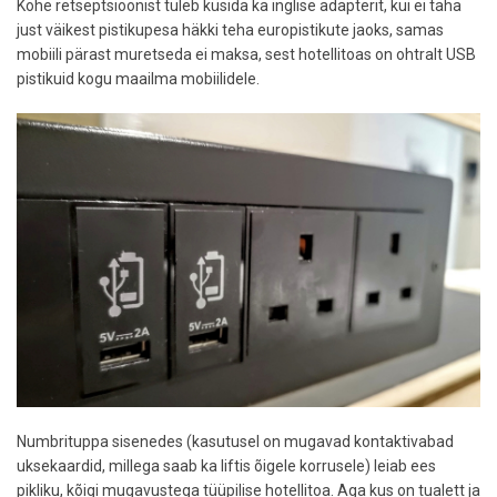
Kohe retseptsioonist tuleb küsida ka inglise adapterit, kui ei taha
just väikest pistikupesa häkki teha europistikute jaoks, samas
mobiili pärast muretseda ei maksa, sest hotellitoas on ohtralt USB
pistikuid kogu maailma mobiilidele.
Numbrituppa sisenedes (kasutusel on mugavad kontaktivabad
uksekaardid, millega saab ka liftis õigele korrusele) leiab ees
pikliku, kõigi mugavustega tüüpilise hotellitoa. Aga kus on tualett ja