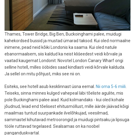
Thames, Tower Bridge, Big Ben, Buckoinghami palee, muidugi
kahekordsed bussid ja mustad ümarad taksod. Kui oled normaalne
inimene, pead neid kõiki Londonis ka saama. Kui oled natule
ebanormaalsem, siis kaldud ka neist klišeedest veidi kõrvale ja
vaatad kaugemat Londonit. Novotel London Canary Wharf ongi
selline hotell, milles ööbides saad kindlasti veidi kõrvale kalduda.
Ja sellel on mitu põhjust, miks see nii on.
Esiteks, see hotell asub kesklinnast üsna eemal.
Nii oma 5-6 miili
.
Teiseks, sinna minnes kulged vahepeal läbi tõeliste agulite, mis
pole Buckinghami palee aiad. Kuid kolmandaks - kui oled kohale
jõudnud, leiad end tõelisest ehitusmöllust, mille äärde jäävad kõigi
maailmas tuntud suurpankade ilvelõhkujad, veesilmad,
sammastel kihutavad metroorongid ja muidugi pintsaku ja lipsuga
tööle ruttavad tegelased. Sealsamas on ka noobel
panganduskvartal.