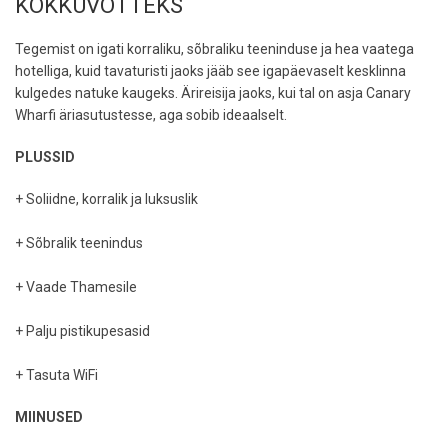
KOKKUVÕTTEKS
Tegemist on igati korraliku, sõbraliku teeninduse ja hea vaatega
hotelliga, kuid tavaturisti jaoks jääb see igapäevaselt kesklinna
kulgedes natuke kaugeks. Ärireisija jaoks, kui tal on asja Canary
Wharfi äriasutustesse, aga sobib ideaalselt.
PLUSSID
+ Soliidne, korralik ja luksuslik
+ Sõbralik teenindus
+ Vaade Thamesile
+ Palju pistikupesasid
+ Tasuta WiFi
MIINUSED