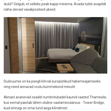
dušš? Selgub, et selleks peab kappi minema. Avada tuleb avapildil
näha olevad vasakpoolsed uksed.
Duširuumis on ka peegli kõrval europistikud habemeajamiseks
ning need annavad voolu kümmekond minutit.
Aknast avanevad osadel numbritubadel kaunid vaated Thamesile,
kus eemal paistab lähim oluline vaatamisväärsus - Tower Bridge,
kuid sinnagi on oma tund aega kõndimist.