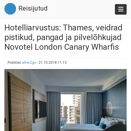
Liigu
Reisijutud
edasi
põhisisu
juurde
Hotelliarvustus: Thames, veidrad
pistikud, pangad ja pilvelõhkujad
Novotel London Canary Wharfis
Postitas
wher2go
-
21.10.2018 11:13