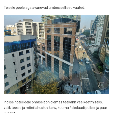
Teisele poole aga avanevad umbes sellised vaated:
Inglise hotellidele omaselt on olemas teekann vee keetmiseks,
valik teesid ja mõni lahustuv kohv, kuuma šokolaadi pulber ja paar