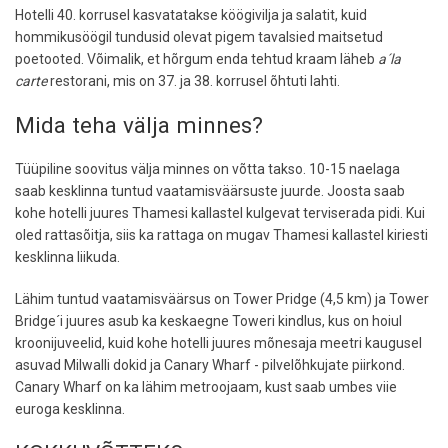
Hotelli 40. korrusel kasvatatakse köögivilja ja salatit, kuid
hommikusöögil tundusid olevat pigem tavalsied maitsetud
poetooted. Võimalik, et hõrgum enda tehtud kraam läheb
a´la
carte
restorani, mis on 37. ja 38. korrusel õhtuti lahti.
Mida teha välja minnes?
Tüüpiline soovitus välja minnes on võtta takso. 10-15 naelaga
saab kesklinna tuntud vaatamisväärsuste juurde. Joosta saab
kohe hotelli juures Thamesi kallastel kulgevat terviserada pidi. Kui
oled rattasõitja, siis ka rattaga on mugav Thamesi kallastel kiriesti
kesklinna liikuda.
Lähim tuntud vaatamisväärsus on Tower Pridge (4,5 km) ja Tower
Bridge´i juures asub ka keskaegne Toweri kindlus, kus on hoiul
kroonijuveelid, kuid kohe hotelli juures mõnesaja meetri kaugusel
asuvad Milwalli dokid ja Canary Wharf - pilvelõhkujate piirkond.
Canary Wharf on ka lähim metroojaam, kust saab umbes viie
euroga kesklinna.