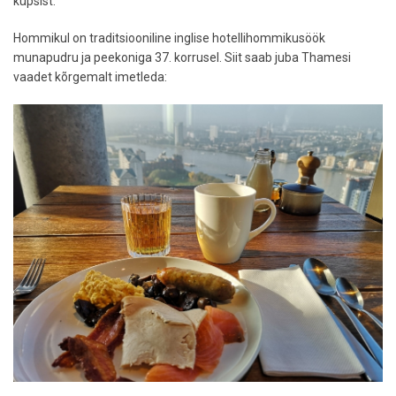
küpsist.
Hommikul on traditsiooniline inglise hotellihommikusöök
munapudru ja peekoniga 37. korrusel. Siit saab juba Thamesi
vaadet kõrgemalt imetleda: