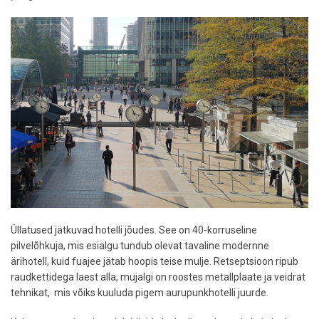
Üllatused jätkuvad hotelli jõudes. See on 40-korruseline
pilvelõhkuja, mis esialgu tundub olevat tavaline modernne
ärihotell, kuid fuajee jätab hoopis teise mulje. Retseptsioon ripub
raudkettidega laest alla, mujalgi on roostes metallplaate ja veidrat
tehnikat, mis võiks kuuluda pigem aurupunkhotelli juurde.