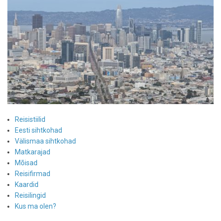
Reisistiilid
Eesti sihtkohad
Välismaa sihtkohad
Matkarajad
Mõisad
Reisifirmad
Kaardid
Reisilingid
Kus ma olen?