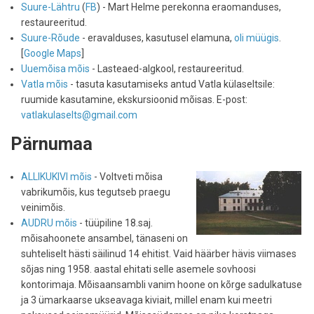
Suure-Lähtru
(
FB
) - Mart Helme perekonna eraomanduses,
restaureeritud.
Suure-Rõude
- eravalduses, kasutusel elamuna,
oli müügis
.
[
Google Maps
]
Uuemõisa mõis
- Lasteaed-algkool, restaureeritud.
Vatla mõis
- tasuta kasutamiseks antud Vatla külaseltsile:
ruumide kasutamine, ekskursioonid mõisas. E-post:
vatlakulaselts@gmail.com
Pärnumaa
ALLIKUKIVI mõis
- Voltveti mõisa
vabrikumõis, kus tegutseb praegu
veinimõis.
AUDRU mõis
- tüüpiline 18.saj.
mõisahoonete ansambel, tänaseni on
suhteliselt hästi säilinud 14 ehitist. Vaid häärber hävis viimases
sõjas ning 1958. aastal ehitati selle asemele sovhoosi
kontorimaja. Mõisaansambli vanim hoone on kõrge sadulkatuse
ja 3 ümarkaarse ukseavaga kiviait, millel enam kui meetri