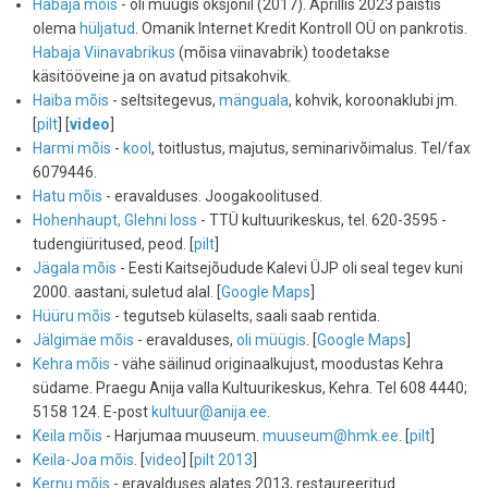
Habaja mõis
- oli müügis oksjonil (2017). Aprillis 2023 paistis
olema
hüljatud
. Omanik Internet Kredit Kontroll OÜ on pankrotis.
Habaja Viinavabrikus
(mõisa viinavabrik) toodetakse
käsitööveine ja on avatud pitsakohvik.
Haiba mõis
- seltsitegevus,
mänguala
, kohvik, koroonaklubi jm.
[
pilt
] [
video
]
Harmi mõis
-
kool
, toitlustus, majutus, seminarivõimalus. Tel/fax
6079446.
Hatu mõis
- eravalduses. Joogakoolitused.
Hohenhaupt, Glehni loss
- TTÜ kultuurikeskus, tel. 620-3595 -
tudengiüritused, peod. [
pilt
]
Jägala mõis
- Eesti Kaitsejõudude Kalevi ÜJP oli seal tegev kuni
2000. aastani, suletud alal. [
Google Maps
]
Hüüru mõis
- tegutseb külaselts, saali saab rentida.
Jälgimäe mõis
- eravalduses,
oli müügis
. [
Google Maps
]
Kehra mõis
- vähe säilinud originaalkujust, moodustas Kehra
südame. Praegu Anija valla Kultuurikeskus, Kehra. Tel 608 4440;
5158 124. E-post
kultuur@anija.ee
.
Keila mõis
- Harjumaa muuseum.
muuseum@hmk.ee
. [
pilt
]
Keila-Joa mõis
. [
video
] [
pilt 2013
]
Kernu mõis
- eravalduses alates 2013, restaureeritud.