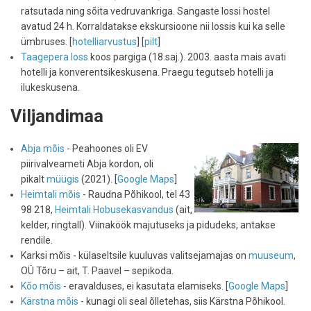
ratsutada ning sõita vedruvankriga. Sangaste lossi hostel
avatud 24 h. Korraldatakse ekskursioone nii lossis kui ka selle
ümbruses. [
hotelliarvustus
] [
pilt
]
Taagepera loss
koos pargiga (18.saj.). 2003. aasta mais avati
hotelli ja konverentsikeskusena. Praegu tegutseb hotelli ja
ilukeskusena.
Viljandimaa
Abja mõis
- Peahoones oli EV
piirivalveameti Abja kordon, oli
pikalt
müügis
(2021). [
Google Maps
]
Heimtali mõis
- Raudna Põhikool, tel 43
98 218,
Heimtali Hobusekasvandus
(ait,
kelder, ringtall). Viinaköök majutuseks ja pidudeks, antakse
rendile.
Karksi mõis - külaseltsile kuuluvas valitsejamajas on
muuseum
,
OÜ Tõru – ait, T. Paavel – sepikoda.
Kõo mõis
- eravalduses, ei kasutata elamiseks. [
Google Maps
]
Kärstna mõis
- kunagi oli seal õlletehas, siis Kärstna Põhikool.