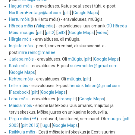
Hagudi mõis
- eravalduses. Katus peal, seest tühi. e-post:
NorthernHeritage@aol.com
. [
pilt
] [
Google Maps
]
Hertu mõis
(ka Härtu mõis) - eravalduses, müügis.
Hõreda mõis
(
Wikipedia
) - eravalduses, uus omanik
OÜ Hõreda
Mõis
.
müügis
. [
pilt
] [
pilt2
] [
pilt3
] [
Google Maps
] [
video
]
Härgla mõis
- eravalduses, oli müügis.
Ingliste mõis
- peod, konverentsid, ekskursioonid. e-
post
imre.reino@mail.ee
.
Järlepa mõis
- eravalduses. Oli
müügis
. [
pilt
] [
Google Maps
]
Kasti mõis
- eravalduses. E-post
sulevmolder@gmail.com
[
Google Maps
]
Kehtna mõis
- eravalduses. Oli
müügis
. [
pilt
]
Lelle mõis
- eravalduses. E-post
hendrik.tiitson@gmail.com
[
Facebook
] [
pilt
] [
Google Maps
]
Lohu mõis
- eravalduses. [
droonipilt
] [
Google Maps
]
Maidla mõis
- endine lastekodu. Uus omanik, majutus ja
tervisekeskus. Mõisa juures on unikaalne loodusvilla.
Pirgu mõis
(
FB
) - üritused, koolitused, seminarid. Oli
müügis
. [
pilt
2003
] [
pilt 2013
] [
lugu
] [
Google Maps
]
Raikküla mõis
- Eesti mõisate infokeskus ja Eesti suurim