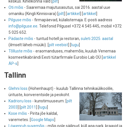
keskus. Kihelkonna vald [
pilt
]
Oti mõis
- Saaremaa majutusasutus, sai 2016. aastal uue
omaniku (Kingli Kinnisvara) [
pilt
] [
artikkel
] [
artikkel
]
Pilguse mõis
- firmapäevad, külalistemaja. E-posti aadress
info@pilguse.ee
. Telefonid Pilgusel +372 4 545 445, mobiil +372
5 025 652.
Pädaste mõis
- tuntud hotell ja restoran,
suleti 2025. aastal
(ilmselt läheb müüki). [
pilt veebist
] [
lugu
]
Tõlluste mõis
- eraomanduses, mahemõis, kuulub Venemaa
kosmeetikabrändi Eesti tütarfirmale Eurobio Lab OÜ [
artikkel
ÄP-s
]
Tallinn
Glehni loss
(Hohenhaupt) - kuulub Tallinna tehnikaülikoolile,
ürituste, konverentside ja peokoht.
Kadrioru loss
- kunstimuuseum. [
pilt
2003
] [
pilt 2011
] [
lugu
]
Kose mõis
- Pirita jõe kaldal,
varemetes. [
Google Maps
]
Löwenruh suvemõis
- mõis pole säilinud, küll aga park, kraavid ja