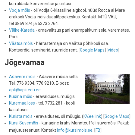
korraldada konverentse ja üritusi.
Vodja mõis
- oli Vodja 6-klassiline algkool, nüüd Rocca al Mare
erakooli Vodja individuaalõppekeskus. Kontakt: MTÜ VAU,
tel 3869 874 ja 5373 3764.
Väike-Kareda
- omavalitsus pani enampakkumisele, varemetes.
Park.
Väätsa mõis
- härrastemaja on Väätsa põhikooli osa.
Kontserdid, seminarid, ruumide rent. [
Google Maps
] [
video
]
Jõgevamaa
Adavere mõis
- Adavere mõisa selts.
Tel. 776 9304, 776 9210. E-post:
apk@apk.edu.ee
.
Kudina mõis
- eravalduses, müügis.
Kuremaa loss
- tel. 7732 281 - kooli
kasutuses
Kurista mõis
- eravalduses, oli müügis. (
KV.ee link
) [
Google Maps
]
Kursi Suvemõis
- kunagine krahv Mannteuffeli suvemõis. Pakub
majutusteenust. Kontakt
info@kursimois.ee
. [
FB
]