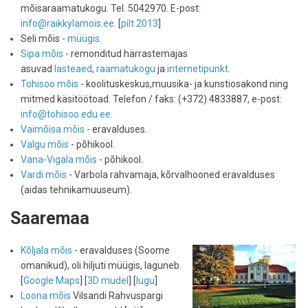
mõisaraamatukogu. Tel. 5042970. E-post:
info@raikkylamois.ee
. [
pilt 2013
]
Seli mõis -
müügis
.
Sipa mõis
- remonditud härrastemajas
asuvad
lasteaed
,
raamatukogu
ja
internetipunkt
.
Tohisoo mõis
- koolituskeskus,muusika- ja kunstiosakond ning
mitmed käsitöötoad. Telefon / faks: (+372) 4833887, e-post:
info@tohisoo.edu.ee
.
Vaimõisa mõis
- eravalduses.
Valgu mõis
- põhikool.
Vana-Vigala mõis
- põhikool.
Vardi mõis
- Varbola rahvamaja, kõrvalhooned eravalduses
(aidas tehnikamuuseum).
Saaremaa
Kõljala mõis
- eravalduses (Soome
omanikud), oli hiljuti müügis, laguneb.
[
Google Maps
] [
3D mudel
] [
lugu
]
Loona mõis
Vilsandi Rahvuspargi