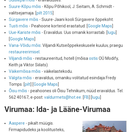
Suislepa mõis
- eravalduses.
Suure-Kõpu mõis
- Kõpu Põhikool, J. Seitam, A. Schmidt -
valitsejamaja. [
pilt 2015
]
Sürgavere mõis
- Suure-Jaani kooli Sürgavere õppekoht.
Tusti mõis
- Peahoone korterid erastatud. [
Google Maps
]
Uue-Kariste mõis
- Eravaldus. Uus omanik korrastab. [
lugu
]
[
Google Maps
]
Vana-Võidu mõis
: Viljandi Kutseõppekeskusele kuuluv, praegu
restaureerimisel
.
Viljandi mõis
- restaureeritud, hotell (mõisa
ostis
OÜ Modify,
Keith ja Viktor Siilats).
Väikemõisa mõis
- väikelastekodu.
Välgita mõis
- eravaldus, omaniku volitatud esindaja Fredy
Tomps. [
pilt
] [
Google Maps
]
Õisu mõis
- peahoones oli Õisu Tehnikum, nüüd eravaldus. Tel.
562 40167, e-post:
valdurmets@hot.ee
. [
FB
] [
lugu
]
Virumaa: Ida- ja Lääne-Virumaa
Aaspere
- pikalt müügis.
Firmapidudeks ja koolitusteks,