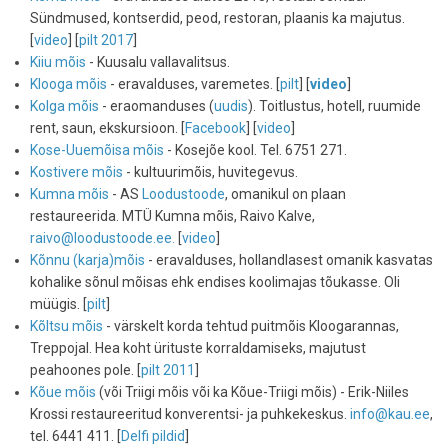
Sündmused, kontserdid, peod, restoran, plaanis ka majutus.
[
video
] [
pilt 2017
]
Kiiu mõis
- Kuusalu vallavalitsus.
Klooga mõis
- eravalduses, varemetes. [
pilt
] [
video
]
Kolga mõis
- eraomanduses (
uudis
). Toitlustus, hotell, ruumide
rent, saun, ekskursioon. [
Facebook
] [
video
]
Kose-Uuemõisa mõis
- Kosejõe kool. Tel. 6751 271.
Kostivere mõis
- kultuurimõis, huvitegevus.
Kumna mõis
- AS
Loodustoode
, omanikul on plaan
restaureerida. MTÜ Kumna mõis, Raivo Kalve,
raivo@loodustoode.ee.
[
video
]
Kõnnu (karja)mõis
- eravalduses, hollandlasest omanik kasvatas
kohalike sõnul mõisas ehk endises koolimajas tõukasse. Oli
müügis. [
pilt
]
Kõltsu mõis
- värskelt korda tehtud puitmõis Kloogarannas,
Treppojal. Hea koht ürituste korraldamiseks, majutust
peahoones pole. [
pilt 2011
]
Kõue mõis
(või Triigi mõis või ka Kõue-Triigi mõis) - Erik-Niiles
Krossi restaureeritud konverentsi- ja puhkekeskus.
info@kau.ee
,
tel. 6441 411. [
Delfi pildid
]