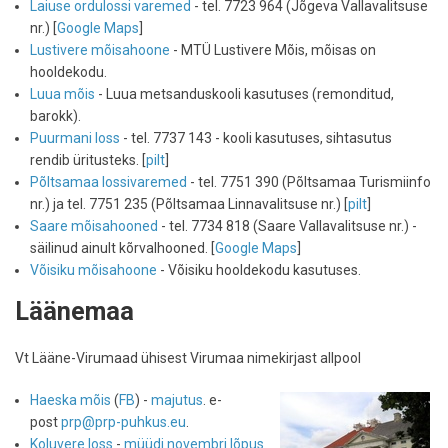
Laiuse ordulossi varemed
- tel. 7723 964 (Jõgeva Vallavalitsuse
nr.) [
Google Maps
]
Lustivere mõisahoone
- MTÜ Lustivere Mõis, mõisas on
hooldekodu.
Luua mõis
- Luua metsanduskooli kasutuses (remonditud,
barokk).
Puurmani loss
- tel. 7737 143 - kooli kasutuses, sihtasutus
rendib üritusteks. [
pilt
]
Põltsamaa lossivaremed
- tel. 7751 390 (Põltsamaa Turismiinfo
nr.) ja tel. 7751 235 (Põltsamaa Linnavalitsuse nr.) [
pilt
]
Saare mõisahooned
- tel. 7734 818 (Saare Vallavalitsuse nr.) -
säilinud ainult kõrvalhooned. [
Google Maps
]
Võisiku mõisahoone
- Võisiku hooldekodu kasutuses.
Läänemaa
Vt Lääne-Virumaad ühisest Virumaa nimekirjast allpool
Haeska mõis
(
FB
) -
majutus
. e-
post
prp@prp-puhkus.eu
.
Koluvere loss
-
müüdi novembri lõpus