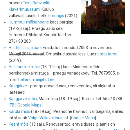
praegu
Eesti Rahvuslik
Klaverimuuseum
. Kuulub
vallavalitsusele, hetkel
müügis
(2021).
Hummuli mõisahoone
koos pargiga
(19.-20.saj.). Praegu asub seal
Hummuli Põhikool. Kontakttelefon:
276/ 90 283
Holdre loss ja park
Erastatud, müüdud 2003. a novembris.
Müügil 2016. aastal
. Omanikud asusid lossi uuesti
taastama
(2019).
Hellenurme mõis
(18.-19.saj.) koos Middendorffide
perekonnakalmistuga – praegu vanadekodu. Tel. 7679505, e-
mail:
hellenurme@hot.ee
Kaagjärve
- praegu eravalduses, renoveeritav, oli algkool ja
lasteaed.
Kaagjärve mõis
, Mäemõisa (18.-19.saj.). Karula. Tel. 5557 0788
[
FB
] [
Google Maps
]
Karula mõis
(18.-19.saj). Peahoone hävinud, valitsejamaja alles.
Infot saab
Valga Vallavalitsusest
. [
Google Maps
]
Keeni mõis
(18.saj.). Renoveeritud, eravalduses, plaanis on