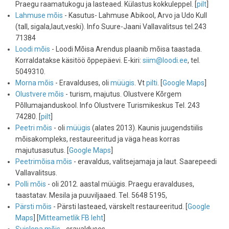
Praegu raamatukogu ja lasteaed. Külastus kokkuleppel. [
pilt
]
Lahmuse mõis
- Kasutus- Lahmuse Abikool, Arvo ja Udo Kull
(tall, sigala,laut,veski). Info Suure-Jaani Vallavalitsus tel.243
71384
Loodi mõis
- Loodi Mõisa Arendus plaanib mõisa taastada.
Korraldatakse käsitöö õppepäevi. E-kiri:
siim@loodi.ee
, tel.
5049310.
Morna mõis
- Eravalduses, oli
müügis
. Vt
pilti
. [
Google Maps
]
Olustvere mõis
- turism, majutus. Olustvere Kõrgem
Põllumajanduskool. Info Olustvere Turismikeskus Tel. 243
74280. [
pilt
]
Peetri mõis
- oli
müügis
(alates 2013). Kaunis juugendstiilis
mõisakompleks, restaureeritud ja väga heas korras
majutusasutus. [
Google Maps
]
Peetrimõisa mõis
- eravaldus, valitsejamaja ja laut. Saarepeedi
Vallavalitsus.
Polli mõis
- oli 2012. aastal müügis. Praegu eravalduses,
taastatav. Mesila ja puuviljaaed. Tel. 5648 5195,
Pärsti mõis
- Pärsti lasteaed, värskelt restaureeritud. [
Google
Maps
] [
Mitteametlik FB leht
]