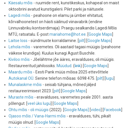
Käesalu mõis
- ruumide rent, kunstikeskus, kohapeal on maist
oktoobrini avatud kunstigalerii. Pilet parki ja näitusele.
Lagedi mõis
- peahoone on elamu ja ümber ehitatud,
kõrvalhoonetest on hästi säilinud viinavabrik (endine
Linnuvabriku kontserdimaja). Praegu sealkandis Lagedi Mõis
MTÜ, ratsatalu. E-post
mariahome@hot.ee
. [
Google Maps
]
Laitse loss
- sündmuste korraldamine. [
pilt
] [
Google Maps
]
Lehola mõis
- varemetes. Oli aastaid tagasi müügis (peahoone
väikese krundiga). Kuulus kunagi Agust Buschile.
Kiviloo mõis
- Jõelähtme jõe ääres, eravalduses, oli müügis.
Restaureeritud jahilossiks.
Müüdud
. (
link
) [
Google Maps
]
Maardu mõis
- Eesti Pank müüs mõisa 2025 ettevõttele
Autokanal OÜ
. Senine telefon mõisas: 6098 475. [
pilt
] [
lugu
]
Munalaskme mõis
- seisab tühjana, mõned jäljed
restaureerimisest 2023. [
pilt
] [
Google Maps
]
Muraste mõis
- eravalduses, varemetes peale 2001. aasta
põlengut. [
veel üks lugu
] [
Google Maps
]
Ohtu mõis
-
oli müügis
(2022). [
Google Maps]
[
video
] [
Facebook
]
Ojasoo mõis / Vana-Harmi mõis
- eravalduses, tühi, pikalt
müügis olnud. [
Google Maps
]