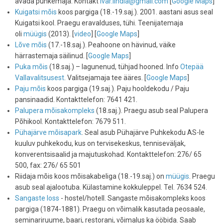
avada puhkemaja. Kontakt
ivar.lindla@gmail.com
[
Google Maps
]
Kuigatsi mõis
koos pargiga (18.-19.saj.). 2001. aastani asus seal
Kuigatsi kool. Praegu eravalduses, tühi. Teenijatemaja
oli
müügis
(2013). [
video
] [
Google Maps
]
Lõve mõis
(17.-18.saj.). Peahoone on hävinud, väike
härrastemaja säilinud. [
Google Maps
]
Puka mõis
(18.saj.) – lagunenud, tühjad hooned. Info
Otepää
Vallavalitsusest
. Valitsejamaja tee ääres. [
Google Maps
]
Paju mõis
koos pargiga (19.saj.). Paju hooldekodu / Paju
pansinaadid. Kontakttelefon: 7641 421.
Palupera mõisakompleks
(18.saj.). Praegu asub seal Palupera
Põhikool. Kontakttelefon: 7679 511.
Pühajärve mõisapark
. Seal asub Pühajärve Puhkekodu AS-le
kuuluv puhkekodu, kus on tervisekeskus, tenniseväljak,
konverentsisaalid ja majutuskohad. Kontakttelefon: 276/ 65
500, fax: 276/ 65 501
Riidaja mõis koos mõisakabeliga (18.-19.saj.) on
müügis
. Praegu
asub seal ajalootuba. Külastamine kokkuleppel. Tel. 7634 524.
Sangaste loss
- hostel/hotell. Sangaste mõisakompleks koos
pargiga (1874-1881). Praegu on võimalik kasutada peosaale,
seminariruume, baari, restorani, võimalus ka ööbida. Saab