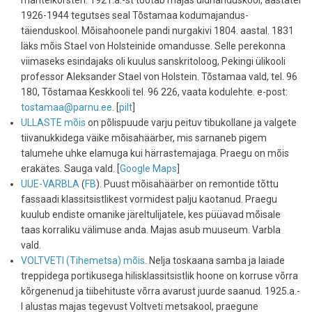
mantelkorsten. 1921.a.-st töötab majas üldhariduskool, aastatel
1926-1944 tegutses seal Tõstamaa kodumajandus-
täienduskool. Mõisahoonele pandi nurgakivi 1804. aastal. 1831
läks mõis Stael von Holsteinide omandusse. Selle perekonna
viimaseks esindajaks oli kuulus sanskritoloog, Pekingi ülikooli
professor Aleksander Stael von Holstein. Tõstamaa vald, tel. 96
180, Tõstamaa Keskkooli tel. 96 226, vaata kodulehte. e-post:
tostamaa@parnu.ee
. [
pilt
]
ULLASTE mõis
on põlispuude varju peituv tibukollane ja valgete
tiivanukkidega väike mõisahäärber, mis sarnaneb pigem
talumehe uhke elamuga kui härrastemajaga. Praegu on mõis
erakätes. Sauga vald. [
Google Maps
]
UUE-VARBLA
(
FB
). Puust mõisahäärber on remontide tõttu
fassaadi klassitsistlikest vormidest palju kaotanud. Praegu
kuulub endiste omanike järeltulijatele, kes püüavad mõisale
taas korraliku välimuse anda. Majas asub muuseum. Varbla
vald.
VOLTVETI (Tihemetsa) mõis
. Nelja toskaana samba ja laiade
treppidega portikusega hilisklassitsistlik hoone on korruse võrra
kõrgenenud ja tiibehituste võrra avarust juurde saanud. 1925.a.-
l alustas majas tegevust Voltveti metsakool, praegune