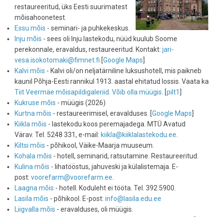
restaureeritud, üks Eesti suurimatest
mõisahoonetest.
Essu mõis
- seminari- ja puhkekeskus.
Inju mõis
- sees oli Inju lastekodu, nüüd kuulub Soome
perekonnale, eravaldus, restaureeritud. Kontakt:
jari-
vesa.isokotomaki@fimnet.fi
[
Google Maps
]
Kalvi mõis
- Kalvi oli/on neljatärniline luksushotell, mis paikneb
kaunil Põhja-Eesti rannikul 1913. aastal ehitatud lossis. Vaata ka
Tiit Veermäe mõisapildigaleriid
.
Võib olla müügis
. [
pilt1
]
Kukruse mõis
- müügis (2026)
Kurtna mõis
- restaureerimisel, eravalduses. [
Google Maps
]
Kiikla mõis
- lastekodu koos peremajadega. MTÜ Avatud
Värav. Tel. 5248 331, e-mail:
kiikla@kiiklalastekodu.ee
.
Kiltsi mõis
- põhikool, Väike-Maarja muuseum.
Kohala mõis
- hotell, seminarid, ratsutamine. Restaureeritud.
Kulina mõis
- lihatööstus, jahuveski ja külalistemaja. E-
post:
voorefarm@voorefarm.ee
.
Laagna mõis
- hotell. Koduleht ei tööta. Tel. 392 5900.
Lasila mõis
- põhikool. E-post:
info@lasila.edu.ee
Liigvalla mõis
- eravalduses, oli müügis.