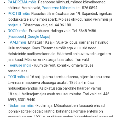
PAADREMA mõis
. Peahoone hävinud, mõned kõrvalhooned
säilinud. Varbla vald,
Paadrema külaselts
, tel. 526 0894.
POOTSI mõis
. Klassitsistlik mõisahäärber 19. Sajandist, liigirikas
looduskaitse alune mõisapark. Mõisas oli kool, nüüd veinimõis ja
majutus
. Tõstamaa vald, tel. 44 96 180.
ROODI mõis
. Eravalduses. Halinga vald. Tel. 5648 9486.
[
Facebook
] [
Google Maps
]
TAALI mõis
. Ehitatud 19.saj.-i 50.a-te lõpus, sarnanes hävinud
Uulu mõisaga. Koos Tõstamaa mõisaga kuulusid need
Holsteinide aadliperekonnale. Häärberil on huvitavad nurgatorn
ja arkaad. Mõis on erakätes ja taastatud. Tori vald.
Teenuse mõis
- ruumide rent, kohaliku omavalitsuse
omanduses.
TORI mõis
oli 16.saj.-l pärnu komtuurkonna, hiljem kroonu oma.
Liivimaa maapäeva otsusega asutati 1856.a.-l mõisa
hobusekasvandus. Kelpkatusega barokne häärber valmis
18.saj.-l. Valitsejamajas asub muuseumituba. Tori vald, tel 446
6997, 5301 9440.
Tõstamaa mõis
- koolimaja. Mõisahäärberi fassaadi ehivad
joonia kapiteelidega pilastrid, kolmanda korruse ehteks on