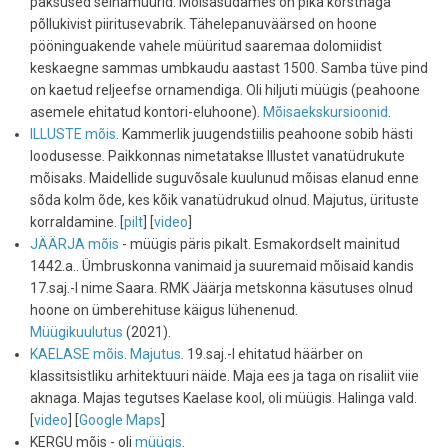
paksused seinamüürid. Mõisasüdames on pika korstnaga
põllukivist piiritusevabrik. Tähelepanuväärsed on hoone
pööninguakende vahele müüritud saaremaa dolomiidist
keskaegne sammas umbkaudu aastast 1500. Samba tüve pind
on kaetud reljeefse ornamendiga. Oli hiljuti müügis (peahoone
asemele ehitatud kontori-eluhoone).
Mõisaekskursioonid
.
ILLUSTE mõis
. Kammerlik juugendstiilis peahoone sobib hästi
loodusesse. Paikkonnas nimetatakse Illustet vanatüdrukute
mõisaks. Maidellide suguvõsale kuulunud mõisas elanud enne
sõda kolm õde, kes kõik vanatüdrukud olnud. Majutus, ürituste
korraldamine. [
pilt
] [
video
]
JÄÄRJA mõis
- müügis päris pikalt. Esmakordselt mainitud
1442.a.. Ümbruskonna vanimaid ja suuremaid mõisaid kandis
17.saj.-l nime Saara. RMK Jäärja metskonna käsutuses olnud
hoone on ümberehituse käigus lühenenud.
Müügikuulutus
(2021).
KAELASE mõis
.
Majutus
. 19.saj.-l ehitatud häärber on
klassitsistliku arhitektuuri näide. Maja ees ja taga on risaliit viie
aknaga. Majas tegutses Kaelase kool, oli müügis. Halinga vald.
[
video
] [
Google Maps
]
KERGU mõis - oli
müügis
.