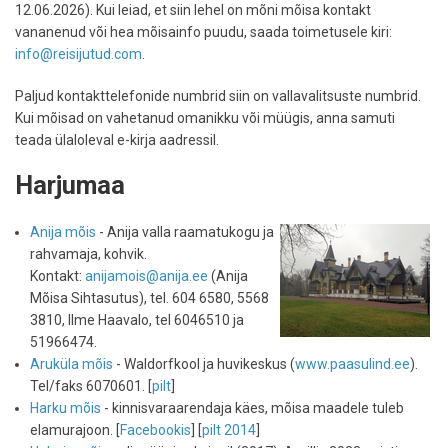
12.06.2026). Kui leiad, et siin lehel on mõni mõisa kontakt
vananenud või hea mõisainfo puudu, saada toimetusele kiri:
info@reisijutud.com
.
Paljud kontakttelefonide numbrid siin on vallavalitsuste numbrid.
Kui mõisad on vahetanud omanikku või müügis, anna samuti
teada ülaloleval e-kirja aadressil.
Harjumaa
Anija mõis
- Anija valla raamatukogu ja
rahvamaja, kohvik.
Kontakt:
anijamois@anija.ee
(Anija
Mõisa Sihtasutus), tel. 604 6580, 5568
3810, Ilme Haavalo, tel 6046510 ja
51966474.
Aruküla mõis
- Waldorfkool ja huvikeskus (
www.paasulind.ee
).
Tel/faks 6070601. [
pilt
]
Harku mõis
- kinnisvaraarendaja käes, mõisa maadele tuleb
elamurajoon. [
Facebookis
] [
pilt 2014
]