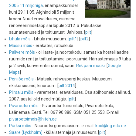
2005 11 miljoniga
, enampakkumisel
kuni 29.11.05. Alghind oli 5 miljonit
krooni. Nüüd eravalduses, esimene
renoveerimisetapp sai lõpule 2012. a. Pakutakse
saunateenuseid ja toitlustust. Jahiloss. [
pilt
]
Lihula mõis
- Lihula muuseum. [
pilt1
] [
pilt2
]
Massu mõis
- erakätes, ratsaklubi.
Palivere mõis
- oli laste- ja noortekodu, samas ka hostelilaadne
ruumide rent ja toitlustamine, peoruumid. Härrastemajas 9 tuba
ja 2 sviiti, konverentsiruumid, saun.
Riik pani müüki
. [
Google
Maps
]
Penijõe mõis
- Matsalu rahvuspargi keskus. Muuseum,
ekskursioonid, kinoruum. [
pilt 2014
]
Piirsalu mõis
- varemetes, eravalduses. Osa abihooneid säilinud,
2007. aastal olid need müügis. [
pilt
]
Pivarootsi mõis
- Pivarootsi Turismitalu, Pivarootsi küla,
Läänemaa, Eesti. Tel. 067 90 888, GSM 051 25 553, E-mail:
pivarootsimois@hiteh.ee
Pürksi mõis
- Noarootsi gümnaasium. e-mail:
kool@ng.edu.ee
.
Saare (Lyckholm)
- külalistemaja ja muuseum. [
pilt
]