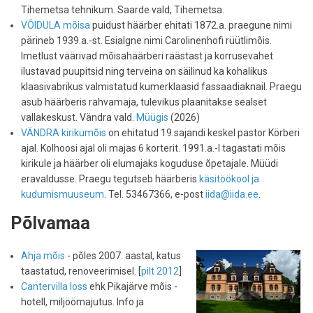
Tihemetsa tehnikum. Saarde vald, Tihemetsa.
VÕIDULA mõisa
puidust häärber ehitati 1872.a. praegune nimi
pärineb 1939.a.-st. Esialgne nimi Carolinenhofi rüütlimõis.
Imetlust väärivad mõisahäärberi räästast ja korrusevahet
ilustavad puupitsid ning terveina on säilinud ka kohalikus
klaasivabrikus valmistatud kumerklaasid fassaadiaknail. Praegu
asub häärberis rahvamaja, tulevikus plaanitakse sealset
vallakeskust. Vändra vald.
Müügis
(2026)
VÄNDRA kirikumõis
on ehitatud 19.sajandi keskel pastor Körberi
ajal. Kolhoosi ajal oli majas 6 korterit. 1991.a.-l tagastati mõis
kirikule ja häärber oli elumajaks koguduse õpetajale. Müüdi
eravaldusse. Praegu tegutseb häärberis
käsitöökool ja
kudumismuuseum
. Tel. 53467366, e-post
iida@iida.ee
.
Põlvamaa
Ahja mõis
- põles 2007. aastal, katus
taastatud, renoveerimisel. [
pilt 2012
]
Cantervilla loss
ehk Pikajärve mõis -
hotell, miljöömajutus. Info ja