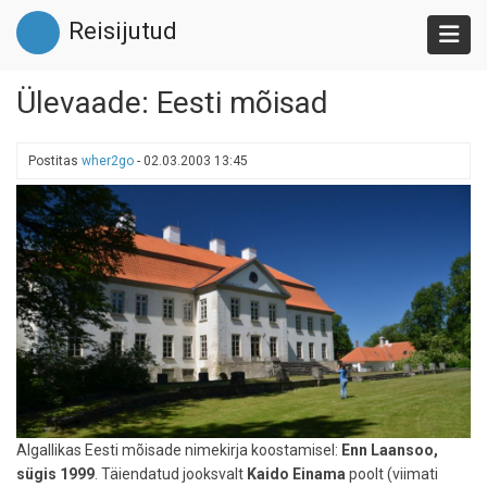
Liigu
Reisijutud
edasi
põhisisu
juurde
Ülevaade: Eesti mõisad
Postitas
wher2go
-
02.03.2003 13:45
Algallikas Eesti mõisade nimekirja koostamisel:
Enn Laansoo,
sügis 1999
. Täiendatud jooksvalt
Kaido Einama
poolt (viimati