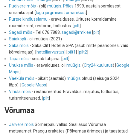
Pudivere mõis
- (oli)
müügis
.
Põles
1999. aastal soomlasest
omaniku ajal. [
lugu järgmisest omanikust
]
Purtse kindluselamu
- eravalduses. Ürituste korraldamine,
ruumide rent, restoran, toitlustus. [
pilt
]
Sagadi mõis
- Tel 676 7888,
sagadi@rmk.ee
[
pilt
]
Saiakopli
- oli müügis (2021)
Saka mõis
- Saka Cliff Hotel & SPA (asub mitte peahoones, vaid
kõrvalmajas). [
hotelliarvustus
] [
pilt1
] [
pilt2
]
Tapa mõis
- seisab tühjana. [
pilt
]
Unukse mõis
- eravalduses, oli
müügis
. (
City24 kuulutus
) [
Google
Maps
]
Vaeküla mõis
- pikalt (aastaid)
müügis
olnud (seisuga 2024
lõpp). [
Google Maps
]
Vihula mõis
- restaureeritud. Eravaldus, majutus, toitlustus,
turismiteenused. [
pilt
]
Võrumaa
Järvere mõis
Sõmerpalu vallas. Seal asus Võrumaa
metsaamet. Praegu erakätes (Põlvamaa ärimees) ja taastatud.