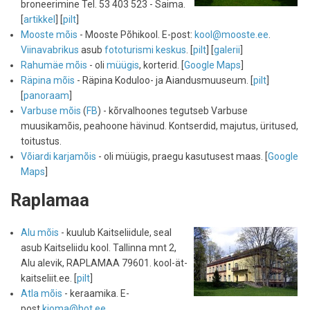
broneerimine Tel. 53 403 523 - Saima.
[
artikkel
] [
pilt
]
Mooste mõis
- Mooste Põhikool. E-post:
kool@mooste.ee
.
Viinavabrikus
asub
fototurismi keskus
. [
pilt
] [
galerii
]
Rahumäe mõis
- oli
müügis
, korterid. [
Google Maps
]
Räpina mõis
- Räpina Koduloo- ja Aiandusmuuseum. [
pilt
]
[
panoraam
]
Varbuse mõis
(
FB
) - kõrvalhoones tegutseb Varbuse
muusikamõis, peahoone hävinud. Kontserdid, majutus, üritused,
toitustus.
Võiardi karjamõis
- oli müügis, praegu kasutusest maas. [
Google
Maps
]
Raplamaa
Alu mõis
- kuulub Kaitseliidule, seal
asub Kaitseliidu kool. Tallinna mnt 2,
Alu alevik, RAPLAMAA 79601. kool-ät-
kaitseliit.ee. [
pilt
]
Atla mõis
- keraamika. E-
post
kioma@hot.ee
.