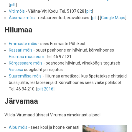
[
pilt
]
Viti mõis
- Vääna-Viti Kodu, Tel. 5107 828 [
pilt
]
Ääsmäe mõis
- restaureeritud, eravalduses. [
pilt
] [
Google Maps
]
Hiiumaa
Emmaste mõis
- sees Emmaste Põhikool.
Kassari mõis
- puust peahoone on hävinud, kõrvalhoones
Hiiumaa muuseum
. Tel. 46 97 121.
Kõrgessaare mõis
- peahoone hävinud, viinaköögis tegutseb
Viscosa
söögikoht ja majutus.
Suuremõisa mõis
- Hiiumaa ametikool, kus õpetatakse ehitajaid,
bussijuhte, restaoreerijaid. Kõrvalhoones sees väike põhikool.
Tel. 46 94 210. [
pilt 2016
]
Järvamaa
Vt Ida-Virumaad ühisest Virumaa nimekirjast allpool
Albu mõis
- sees kool ja hoone kenasti