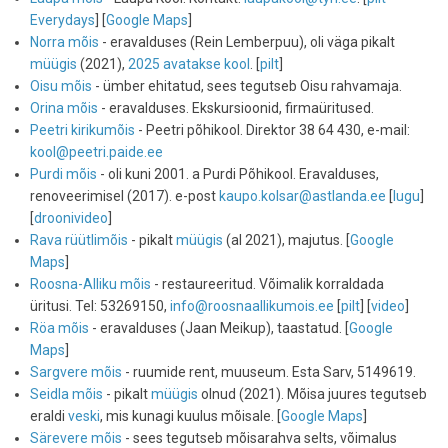
Everydays
] [
Google Maps
]
Norra mõis
- eravalduses (Rein Lemberpuu), oli väga pikalt
müügis
(2021),
2025 avatakse kool
. [
pilt
]
Oisu mõis
- ümber ehitatud, sees tegutseb Oisu rahvamaja.
Orina mõis
- eravalduses. Ekskursioonid, firmaüritused.
Peetri kirikumõis
- Peetri põhikool. Direktor 38 64 430, e-mail:
kool@peetri.paide.ee
Purdi mõis
- oli kuni 2001. a Purdi Põhikool. Eravalduses,
renoveerimisel (2017). e-post
kaupo.kolsar@astlanda.ee
[
lugu
]
[
droonivideo
]
Rava rüütlimõis
- pikalt
müügis
(al 2021), majutus. [
Google
Maps
]
Roosna-Alliku mõis
- restaureeritud. Võimalik korraldada
üritusi. Tel: 53269150,
info@roosnaallikumois.ee
[
pilt
] [
video
]
Röa mõis
- eravalduses (Jaan Meikup), taastatud. [
Google
Maps
]
Sargvere mõis
- ruumide rent, muuseum. Esta Sarv, 5149619.
Seidla mõis
- pikalt
müügis
olnud (2021). Mõisa juures tegutseb
eraldi
veski
, mis kunagi kuulus mõisale. [
Google Maps
]
Särevere mõis
- sees tegutseb mõisarahva selts, võimalus