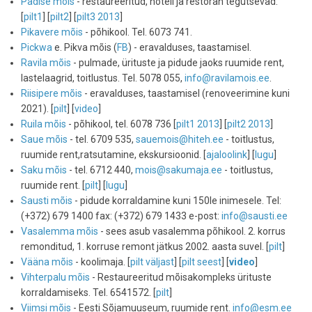
Padise mõis
- restaureeritud, hotell ja restoran tegutsevad.
[
pilt1
] [
pilt2
] [
pilt3 2013
]
Pikavere mõis
- põhikool. Tel. 6073 741.
Pickwa
e. Pikva mõis (
FB
) - eravalduses, taastamisel.
Ravila mõis
- pulmade, ürituste ja pidude jaoks ruumide rent,
lastelaagrid, toitlustus. Tel. 5078 055,
info@ravilamois.ee
.
Riisipere mõis
- eravalduses, taastamisel (renoveerimine kuni
2021). [
pilt
] [
video
]
Ruila mõis
- põhikool, tel. 6078 736 [
pilt1 2013
] [
pilt2 2013
]
Saue mõis
- tel. 6709 535,
sauemois@hiteh.ee
- toitlustus,
ruumide rent,ratsutamine, ekskursioonid. [
ajaloolink
] [
lugu
]
Saku mõis
- tel. 6712 440,
mois@sakumaja.ee
- toitlustus,
ruumide rent. [
pilt
] [
lugu
]
Sausti mõis
- pidude korraldamine kuni 150le inimesele. Tel:
(+372) 679 1400 fax: (+372) 679 1433 e-post:
info@sausti.ee
Vasalemma mõis
- sees asub vasalemma põhikool. 2. korrus
remonditud, 1. korruse remont jätkus 2002. aasta suvel. [
pilt
]
Vääna mõis
- koolimaja. [
pilt väljast
] [
pilt seest
] [
video
]
Vihterpalu mõis
- Restaureeritud mõisakompleks ürituste
korraldamiseks. Tel. 6541572. [
pilt
]
Viimsi mõis
- Eesti Sõjamuuseum, ruumide rent.
info@esm.ee