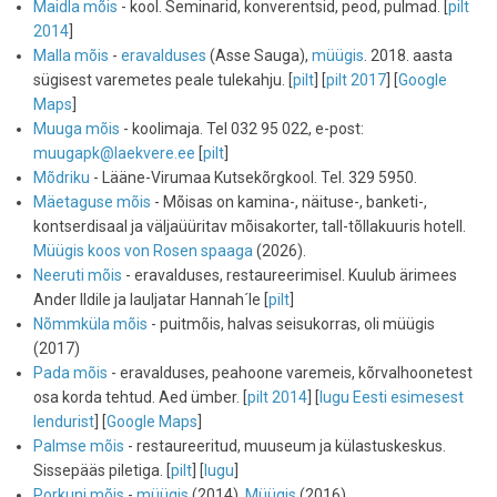
Maidla mõis
- kool. Seminarid, konverentsid, peod, pulmad. [
pilt
2014
]
Malla mõis
-
eravalduses
(Asse Sauga),
müügis
. 2018. aasta
sügisest varemetes peale tulekahju. [
pilt
] [
pilt 2017
] [
Google
Maps
]
Muuga mõis
- koolimaja. Tel 032 95 022, e-post:
muugapk@laekvere.ee
[
pilt
]
Mõdriku
- Lääne-Virumaa Kutsekõrgkool. Tel. 329 5950.
Mäetaguse mõis
- Mõisas on kamina-, näituse-, banketi-,
kontserdisaal ja väljaüüritav mõisakorter, tall-tõllakuuris hotell.
Müügis koos von Rosen spaaga
(2026).
Neeruti mõis
- eravalduses, restaureerimisel. Kuulub ärimees
Ander Ildile ja lauljatar Hannah´le [
pilt
]
Nõmmküla mõis
- puitmõis, halvas seisukorras, oli müügis
(2017)
Pada mõis
- eravalduses, peahoone varemeis, kõrvalhoonetest
osa korda tehtud. Aed ümber. [
pilt 2014
] [
lugu Eesti esimesest
lendurist
] [
Google Maps
]
Palmse mõis
- restaureeritud, muuseum ja külastuskeskus.
Sissepääs piletiga. [
pilt
] [
lugu
]
Porkuni mõis
-
müügis
(2014).
Müügis
(2016).