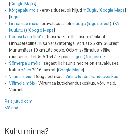
[
Google Maps
]
Kõrgepalu mõis
- eravalduses, oli hiljuti
müügis
. [
Google Maps
]
[
lugu
]
Linnamäe mõis
- eravalduses, oli
müügis
(
lugu sellest
). (
KV
kuulutus
) [
Google Maps
]
Rogosi kastellmõis
Ruusmäel, milles asub põhikool.
Linnusetaoline, ilusa väravatorniga. Võrust 25 km, Suurest
Munamäest 10 km Läti poole. Ööbimisvõimalus, väike
muuseum. Tel. 505 1547, e-post:
rogosi@rogosi.ee
.
Sõmerpalu mõis
- segastiilis kaunis hoone on eravalduses.
Katus
põles
2016. aastal. [
Google Maps
]
Viitina mõis
- Rõuge põhikool,
Viitina loodushariduskeskus
Väimela mõis
- Võrumaa kutsehariduskeskus, Võru Vald,
Väimela.
Reisijutud.com
Mõisad
Kuhu minna?