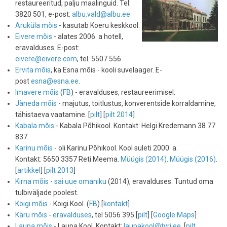
restaureeritud, palju maalinguid. Tel:
3820 501, e-post:
albu.vald@albu.ee
Aruküla mõis
- kasutab Koeru keskkool.
Eivere mõis
- alates 2006. a hotell,
eravalduses. E-post:
eivere@eivere.com
, tel. 5507 556.
Ervita mõis
, ka Esna mõis - kooli suvelaager. E-
post
esna@esna.ee
.
Imavere mõis
(
FB
) - eravalduses, restaureerimisel.
Jäneda mõis
- majutus, toitlustus, konverentside korraldamine,
tähistaeva vaatamine. [
pilt
] [
pilt 2014
]
Kabala mõis
- Kabala Põhikool. Kontakt: Helgi Kredemann 38 77
837.
Karinu mõis
- oli Karinu Põhikool. Kool suleti 2000. a.
Kontakt: 5650 3357 Reti Meema.
Müügis (2014)
.
Müügis (2016)
.
[
artikkel
] [
pilt 2013
]
Kirna mõis
-
sai uue omaniku
(2014), eravalduses. Tuntud oma
tulbiväljade poolest.
Koigi mõis
- Koigi Kool. (
FB
) [
kontakt
]
Käru mõis
-
eravalduses
, tel 5056 395 [
pilt
] [
Google Maps
]
Laupa mõis
- Laupa Kool. Kontakt:
laupakool@tyri.ee
. [
pilt