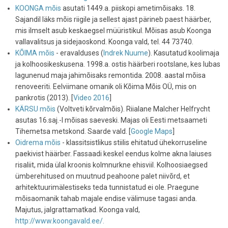
KOONGA mõis
asutati 1449.a. piiskopi ametimõisaks. 18.
Sajandil läks mõis riigile ja sellest ajast pärineb paest häärber,
mis ilmselt asub keskaegsel müüristikul. Mõisas asub Koonga
vallavalitsus ja sidejaoskond. Koonga vald, tel. 44 73740.
KÕIMA mõis
- eravalduses (
Indrek Nuume
). Kasutatud koolimaja
ja kolhoosikeskusena. 1998.a. ostis häärberi rootslane, kes lubas
lagunenud maja jahimõisaks remontida. 2008. aastal mõisa
renoveeriti. Eelviimane omanik oli Kõima Mõis OÜ, mis on
pankrotis (2013). [
Video 2016
]
KÄRSU mõis
(Voltveti kõrvalmõis). Riialane Malcher Helfrycht
asutas 16.saj.-l mõisas saeveski. Majas oli Eesti metsaameti
Tihemetsa metskond. Saarde vald. [
Google Maps
]
Oidrema mõis
- klassitsistlikus stiilis ehitatud ühekorruseline
paekivist häärber. Fassaadi keskel eendus kolme akna laiuses
risaliit, mida ülal kroonis kolmnurkne ehisviil. Kolhoosiaegsed
ümberehitused on muutnud peahoone palet niivõrd, et
arhitektuurimälestiseks teda tunnistatud ei ole. Praegune
mõisaomanik tahab majale endise välimuse tagasi anda.
Majutus, jalgrattamatkad. Koonga vald,
http://www.koongavald.ee/.