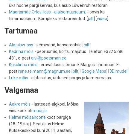
üks hoone pargi servas, kus asub Löwenruh restoran.
Maarjamäe Orlovi loss - ajaloomuuseum
. Hoovis ka
filmimuuseum. Kompleks restaureeritud. [
pilt
] [
video
]
Tartumaa
Alatskivi loss
- seminarid, konverentsid [
pilt
]
Kadrina mõis
- peoruumid, kõrts, majutus. Telefon +372 5286
481, e-post
aivi@pootsman.ee
Kukulinna mõis
- eravalduses, omanik Margus Linnamäe. E-
post
rene.teimann@magnum.ee
[
pilt
] [
Google Maps
] [
3D mudel
]
Luke mõis
- sihtasutus, üritused pargis ja kärnerimajas.
Valgamaa
Aakre mõis
- lasteaed-algkool. Mõisa
viinaköök oli
müügis
.
Helme mõisahoone
koos pargiga
(18.-19.saj.). Seal asus Helme
Kutsekeskkool kuni 2011. aastani,