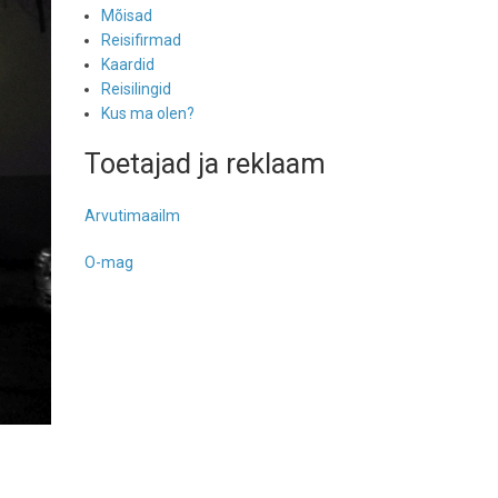
Mõisad
Reisifirmad
Kaardid
Reisilingid
Kus ma olen?
Toetajad ja reklaam
Arvutimaailm
O-mag