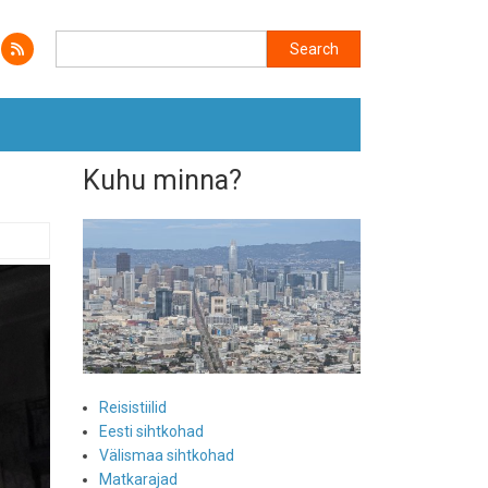
Search
Search
Kuhu minna?
Reisistiilid
Eesti sihtkohad
Välismaa sihtkohad
Matkarajad