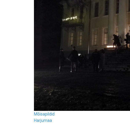
Mõisapildid
Harjumaa