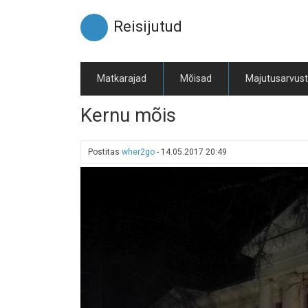
Liigu
edasi
Reisijutud
põhisisu
juurde
Matkarajad
Mõisad
Majutusarvus
Kernu mõis
Postitas
wher2go
-
14.05.2017 20:49