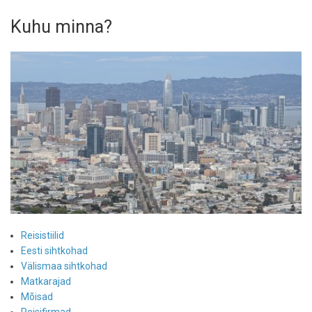
Kuhu minna?
Reisistiilid
Eesti sihtkohad
Välismaa sihtkohad
Matkarajad
Mõisad
Reisifirmad