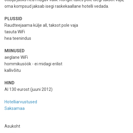
oma kompsud jaksab isegi raskekaallane hotelli vedada.
PLUSSID
Raudteejaama külje all, taksot pole vaja
tasuta WiFi
hea teenindus
MIINUSED
aeglane WiFi
hommikusöök - ei midagi erilist
kallivõitu
HIND
Al 130 eurost (juuni 2012)
Hotelliarvustused
Saksamaa
Asukoht