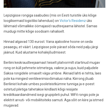
Lepizigisse rongiga saabudes (mis on Eesti turistile üks kõige
loogilisemaid logistilisi lahendusi) on
Victor's Residenz
üks
lähimaid võimalikke öömajasid raudteejaama lähistel. Samas
muidugi mitte kõige soodsam rahaliselt.
Hinnad algavad 130 eurost. Vana ajalooline hoone on seda
peaaegu, et väärt. Leipzigisse pole pärast sõda neid palju järgi
jäänud. Kuid alustame kohalejõudmisest.
Berliini keskraudteejaamast teiselt platvormilt startinud mugav
rong on küll pehmete istmetega, vaikne ja sujuv, kuid paljudele
Saksa rongidele omaselt väga umbne. Aknaid lahti ei tehta, laes
pole ka mingied ventileerimisvõimalusi näha. Kiirrong jõuab
Berliinist kohale umbes pooleteistkümne tunniga ja e-poest
ostetud piletiga tahetakse kindlasti kõigi reisijate
krediitkaardiandmeid isegi grupipileti puhul. WiFit rongis pole ja
elektrit arvuti- või mobiilitoiteks samuti. Aga sõit on kiire ja istmed
mugavad.