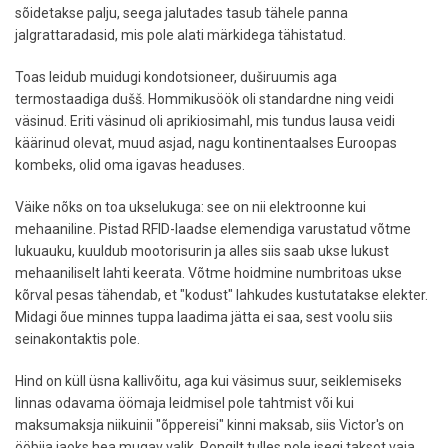
sõidetakse palju, seega jalutades tasub tähele panna
jalgrattaradasid, mis pole alati märkidega tähistatud.
Toas leidub muidugi kondotsioneer, duširuumis aga
termostaadiga dušš. Hommikusöök oli standardne ning veidi
väsinud. Eriti väsinud oli aprikiosimahl, mis tundus lausa veidi
käärinud olevat, muud asjad, nagu kontinentaalses Euroopas
kombeks, olid oma igavas headuses.
Väike nõks on toa ukselukuga: see on nii elektroonne kui
mehaaniline. Pistad RFID-laadse elemendiga varustatud võtme
lukuauku, kuuldub mootorisurin ja alles siis saab ukse lukust
mehaaniliselt lahti keerata. Võtme hoidmine numbritoas ukse
kõrval pesas tähendab, et "kodust" lahkudes kustutatakse elekter.
Midagi õue minnes tuppa laadima jätta ei saa, sest voolu siis
seinakontaktis pole.
Hind on küll üsna kallivõitu, aga kui väsimus suur, seiklemiseks
linnas odavama öömaja leidmisel pole tahtmist või kui
maksumaksja niikuinii "õppereisi" kinni maksab, siis Victor's on
ööbija jaoks hea mugav valik. Rongilt tulles pole isegi taksot vaja,