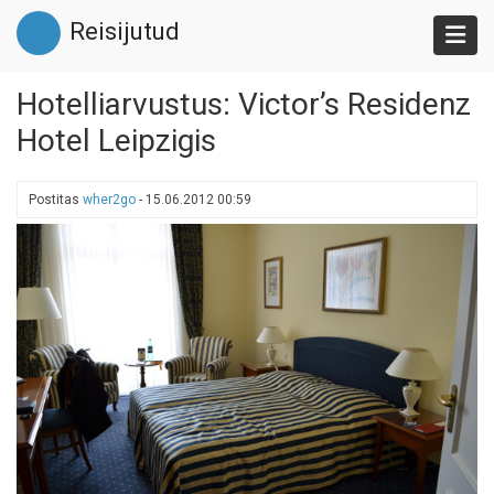
Liigu
Reisijutud
edasi
põhisisu
juurde
Hotelliarvustus: Victor’s Residenz
Hotel Leipzigis
Postitas
wher2go
-
15.06.2012 00:59