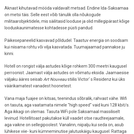
Aknast kihutavad mööda valdavalt metsad. Endine Ida-Saksamaa
on metsi täis. Selle eest võib tänulik olla nõukogude
militaarobjektidele, mis säilitasid looduse ja olid millegipärast kõige
looduskaunimatesse kohtadesse püsti pandud.
Päikesepaneelid kasvavad põldudel. Taastuv energia on soodsam
kui niisama rohtu või vilja kasvatada. Tuumajaamad pannakse ju
kinni.
Hotell on rongist välja astudes kõige rohkem 300 meetri kaugusel
perroonist. Jaamast välja astudes on võimatu eksida. Jaamaesise
väljaku ääres seisab
Art Nouveau
stiilis Victor' s Residenz kui üks
väärikamatest vanadest hoonetest.
Vana maja fuajee on kitsas, teenindus sõbralik, rahvast vähe. Wifi
on tasuta, aga vaatamata nimele "high speed" vaid kuni 128 kbit/s.
Aga ikkagi on olemas. Tasuta WiFi pole Saksamaal massiliselt
levinud. Hotellitoast pakutakse küll vaadet otse raudteejaamale,
aga vaikne on sellegipoolest. Vanalinn, niipalju kui seda on, asub
lühikese viie- kuni kümneminutise jalutuskäigu kaugusel. Rattaga