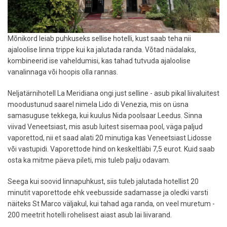
Mõnikord leiab puhkuseks sellise hotelli, kust saab teha nii
ajaloolise linna trippe kui ka jalutada randa. Võtad nädalaks,
kombineerid ise vaheldumisi, kas tahad tutvuda ajaloolise
vanalinnaga või hoopis olla rannas.
Neljatärnihotell La Meridiana ongi just selline - asub pikal liivaluitest
moodustunud saarel nimela Lido di Venezia, mis on üsna
samasuguse tekkega, kui kuulus Nida poolsaar Leedus. Sinna
viivad Veneetsiast, mis asub luitest sisemaa pool, väga paljud
vaporettod, nii et saad alati 20 minutiga kas Veneetsiast Lidosse
või vastupidi. Vaporettode hind on keskeltläbi 7,5 eurot. Kuid saab
osta ka mitme päeva pileti, mis tuleb palju odavam.
Seega kui soovid linnapuhkust, siis tuleb jalutada hotellist 20
minutit vaporettode ehk veebusside sadamasse ja oledki varsti
näiteks St Marco väljakul, kui tahad aga randa, on veel muretum -
200 meetrit hotelli rohelisest aiast asub lai liivarand.