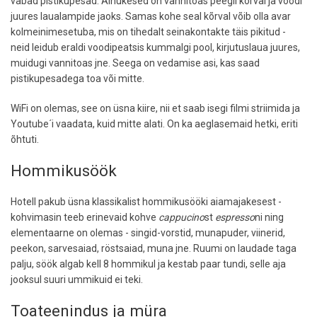
vabad pistikupesad. Ainukesed on vannitoas peegli kõrval ja voodi
juures laualampide jaoks. Samas kohe seal kõrval võib olla avar
kolmeinimesetuba, mis on tihedalt seinakontakte täis pikitud -
neid leidub eraldi voodipeatsis kummalgi pool, kirjutuslaua juures,
muidugi vannitoas jne. Seega on vedamise asi, kas saad
pistikupesadega toa või mitte.
WiFi on olemas, see on üsna kiire, nii et saab isegi filmi striimida ja
Youtube´i vaadata, kuid mitte alati. On ka aeglasemaid hetki, eriti
õhtuti.
Hommikusöök
Hotell pakub üsna klassikalist hommikusööki aiamajakesest -
kohvimasin teeb erinevaid kohve
cappucino
st
espresso
ni ning
elementaarne on olemas - singid-vorstid, munapuder, viinerid,
peekon, sarvesaiad, röstsaiad, muna jne. Ruumi on laudade taga
palju, söök algab kell 8 hommikul ja kestab paar tundi, selle aja
jooksul suuri ummikuid ei teki.
Toateenindus ja müra