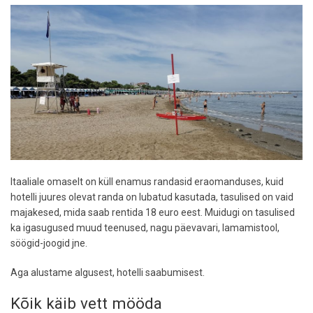
Itaaliale omaselt on küll enamus randasid eraomanduses, kuid
hotelli juures olevat randa on lubatud kasutada, tasulised on vaid
majakesed, mida saab rentida 18 euro eest. Muidugi on tasulised
ka igasugused muud teenused, nagu päevavari, lamamistool,
söögid-joogid jne.
Aga alustame algusest, hotelli saabumisest.
Kõik käib vett mööda