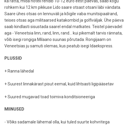
ka ratta, mida hotell rendib 10-12 euro eest päevas, saab kogu
rohkem kui 12 km pikkuse Lido saare otsast otsani läbi vändata.
Saare ühes otsas on lennuväli ja kõigile vaba munitsipaalrand,
teises otsas aga militaarsed katakombid ja golfiväljak. Ühe päeva
saab kindlasti sisustada saarel endal matkates. Teistel päevadel
aga - Veneetsia linn, rand, linn, rand... kui pikemalt tarvis rännata,
võib isegi rongiga Milaano suunas põrutada. Rongijaam on
Veneetsias ju samuti olemas, kus peatub isegi Idaekspress.
PLUSSID
+ Ranna lähedal
+ Suurest linnakärast pisut eemal, kuid lihtsasti ligipääsetav
+ Suured mugavad toad toimiva konditsioneeriga
MIINUSED
- Võiks sadamale lähemal olla, kui tuled suurte kohvritega