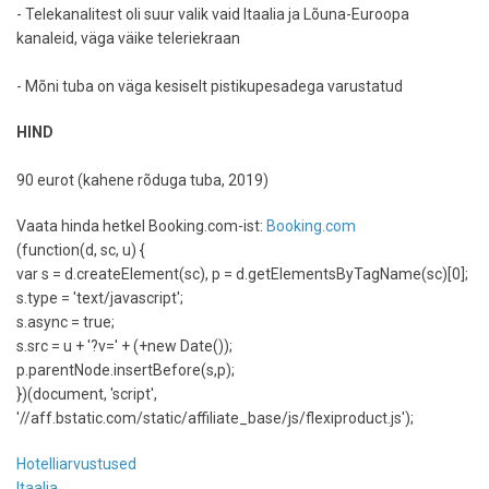
- Telekanalitest oli suur valik vaid Itaalia ja Lõuna-Euroopa
kanaleid, väga väike teleriekraan
- Mõni tuba on väga kesiselt pistikupesadega varustatud
HIND
90 eurot (kahene rõduga tuba, 2019)
Vaata hinda hetkel Booking.com-ist:
Booking.com
(function(d, sc, u) {
var s = d.createElement(sc), p = d.getElementsByTagName(sc)[0];
s.type = 'text/javascript';
s.async = true;
s.src = u + '?v=' + (+new Date());
p.parentNode.insertBefore(s,p);
})(document, 'script',
'//aff.bstatic.com/static/affiliate_base/js/flexiproduct.js');
Hotelliarvustused
Itaalia