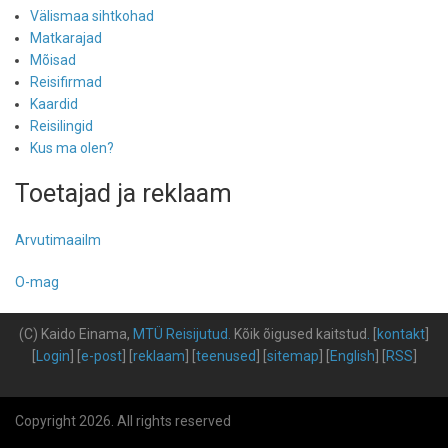
Välismaa sihtkohad
Matkarajad
Mõisad
Reisifirmad
Kaardid
Reisilingid
Kus ma olen?
Toetajad ja reklaam
Arvutimaailm
O-mag
(C) Kaido Einama,
MTÜ Reisijutud
.
Kõik õigused kaitstud
.
[
kontakt
]
[
Login
] [
e-post
] [
reklaam
] [
teenused
] [
sitemap
] [
English
] [
RSS
]
Copyright 2026. All rights reserved