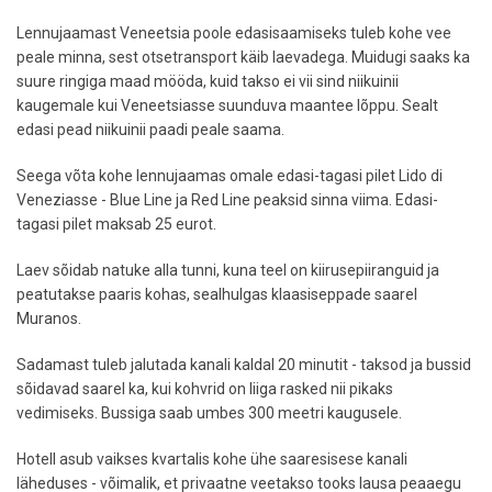
Lennujaamast Veneetsia poole edasisaamiseks tuleb kohe vee
peale minna, sest otsetransport käib laevadega. Muidugi saaks ka
suure ringiga maad mööda, kuid takso ei vii sind niikuinii
kaugemale kui Veneetsiasse suunduva maantee lõppu. Sealt
edasi pead niikuinii paadi peale saama.
Seega võta kohe lennujaamas omale edasi-tagasi pilet Lido di
Veneziasse - Blue Line ja Red Line peaksid sinna viima. Edasi-
tagasi pilet maksab 25 eurot.
Laev sõidab natuke alla tunni, kuna teel on kiirusepiiranguid ja
peatutakse paaris kohas, sealhulgas klaasiseppade saarel
Muranos.
Sadamast tuleb jalutada kanali kaldal 20 minutit - taksod ja bussid
sõidavad saarel ka, kui kohvrid on liiga rasked nii pikaks
vedimiseks. Bussiga saab umbes 300 meetri kaugusele.
Hotell asub vaikses kvartalis kohe ühe saaresisese kanali
läheduses - võimalik, et privaatne veetakso tooks lausa peaaegu