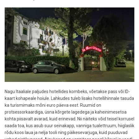
Nagu Itaaliale paljudes hotellides kombeks, võetakse pass või ID-
kaart kohapeale hoiule. Lahkudes tuleb lisaks hotellihinnale tasuda
ka turismimaks mõni euro päeva eest. Ruumid on
protsessorkaardiga, üsna kõrgete lagedega ja kaheinimesetoa
kohta piisavalt avarad, kuid erinevad. Nii näiteks võid teisel korrusel
saada toa, kus asub suur seinakapp, vanniga tualettruum, hiiglaslik
rõdu koos laua ja nelja tooli ning päikesevarjuga, kuid puuduvad