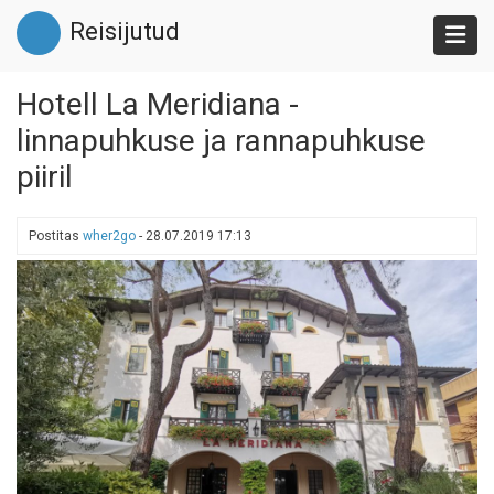
Liigu
Reisijutud
edasi
põhisisu
juurde
Hotell La Meridiana -
linnapuhkuse ja rannapuhkuse
piiril
Postitas
wher2go
-
28.07.2019 17:13