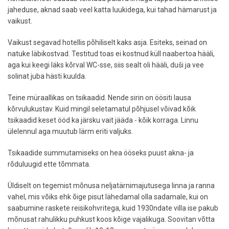
jaheduse, aknad saab veel katta luukidega, kui tahad hämarust ja
vaikust.
Vaikust segavad hotellis põhiliselt kaks asja. Esiteks, seinad on
natuke läbikostvad. Testitud toas ei kostnud küll naabertoa hääli,
aga kui keegi läks kõrval WC-sse, siis sealt oli hääli, duši ja vee
solinat juba hästi kuulda.
Teine müraallikas on tsikaadid. Nende sirin on öösiti lausa
kõrvulukustav. Kuid mingil seletamatul põhjusel võivad kõik
tsikaadid keset ööd ka järsku vait jääda - kõik korraga. Linnu
ülelennul aga muutub lärm eriti valjuks.
Tsikaadide summutamiseks on hea ööseks puust akna- ja
rõduluugid ette tõmmata.
Üldiselt on tegemist mõnusa neljatärnimajutusega linna ja ranna
vahel, mis võiks ehk õige pisut lähedamal olla sadamale, kui on
saabumine raskete reisikohvritega, kuid 1930ndate villa ise pakub
mõnusat rahulikku puhkust koos kõige vajalikuga. Soovitan võtta