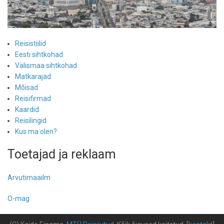
Reisistiilid
Eesti sihtkohad
Välismaa sihtkohad
Matkarajad
Mõisad
Reisifirmad
Kaardid
Reisilingid
Kus ma olen?
Toetajad ja reklaam
Arvutimaailm
O-mag