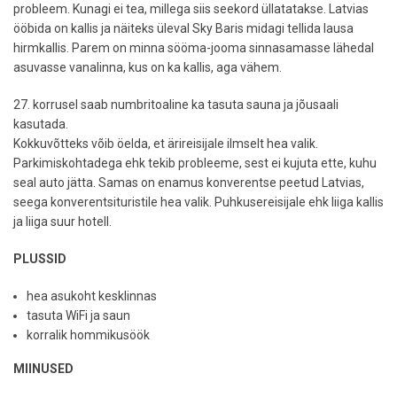
probleem. Kunagi ei tea, millega siis seekord üllatatakse. Latvias
ööbida on kallis ja näiteks üleval Sky Baris midagi tellida lausa
hirmkallis. Parem on minna sööma-jooma sinnasamasse lähedal
asuvasse vanalinna, kus on ka kallis, aga vähem.
27. korrusel saab numbritoaline ka tasuta sauna ja jõusaali
kasutada.
Kokkuvõtteks võib öelda, et ärireisijale ilmselt hea valik.
Parkimiskohtadega ehk tekib probleeme, sest ei kujuta ette, kuhu
seal auto jätta. Samas on enamus konverentse peetud Latvias,
seega konverentsituristile hea valik. Puhkusereisijale ehk liiga kallis
ja liiga suur hotell.
PLUSSID
hea asukoht kesklinnas
tasuta WiFi ja saun
korralik hommikusöök
MIINUSED