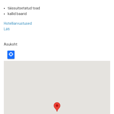
täissuitsetatud toad
kallid baarid
Hotelliarvustused
Läti
Asukoht