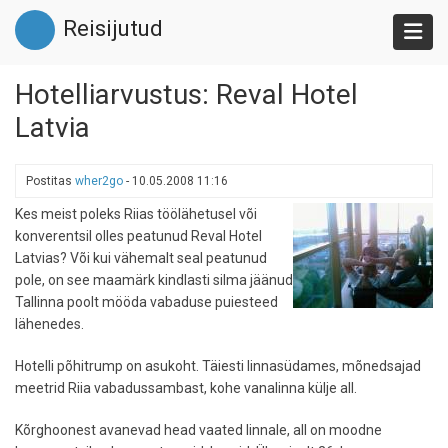
Liigu
Reisijutud
edasi
põhisisu
juurde
Hotelliarvustus: Reval Hotel
Latvia
Postitas
wher2go
-
10.05.2008 11:16
Kes meist poleks Riias töölähetusel või
konverentsil olles peatunud Reval Hotel
Latvias? Või kui vähemalt seal peatunud
pole, on see maamärk kindlasti silma jäänud
Tallinna poolt mööda vabaduse puiesteed
lähenedes.
Hotelli põhitrump on asukoht. Täiesti linnasüdames, mõnedsajad
meetrid Riia vabadussambast, kohe vanalinna külje all.
Kõrghoonest avanevad head vaated linnale, all on moodne