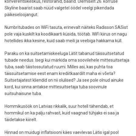
konverentsikeskus, restoranid, baarid. Ülemiselt 26. korruse
Skyline baarist saab nüüd valgetel öödel veelgi pikendada
päikeseloojangut.
Numbritubades on WiFi tasuta, erinevalt näiteks Radisson SASist
pole vaja kuskilt ka koodikaarti küsida, töötab. WiFi kiirus on nagu
hotellides ikka kesine, kuid saab meili ja veebiga hakkama küll.
Paraku on ka suitsetamiskeeluga Lätit tabanud täissuitsetatud
tubade needus. Isegi kui märkida oma soovilehele mittesuitsetaja
tuba, saab täistossutatud ruumi. Milles asi, kas puhta toa
täissuitsetamise eest enam krediitkaardilt maha ei võeta?
Suitsetajatest kliendid on nii olulised? Ja see pole olnud ainuke
kord, kui sinna antakse mittesuitsetaja tuba soovinule
suitsuhaisune tuba.
Hommikusöök on Latvias rikkalik, suur hotell tähendab, et
hommikul on ka palju rahvast, kuid vaagnad tühjaks ei saa ja
täidetakse kiirelt.
Hinnad on muidugi inflatsiooni käes vaevlevas Lätis igal pool