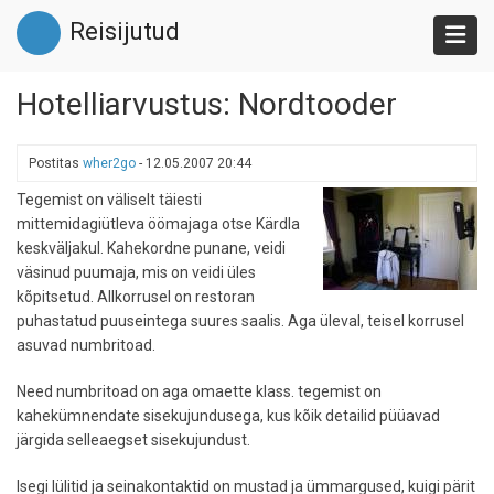
Liigu
Reisijutud
edasi
põhisisu
juurde
Hotelliarvustus: Nordtooder
Postitas
wher2go
-
12.05.2007 20:44
Tegemist on väliselt täiesti
mittemidagiütleva öömajaga otse Kärdla
keskväljakul. Kahekordne punane, veidi
väsinud puumaja, mis on veidi üles
kõpitsetud. Allkorrusel on restoran
puhastatud puuseintega suures saalis. Aga üleval, teisel korrusel
asuvad numbritoad.
Need numbritoad on aga omaette klass. tegemist on
kahekümnendate sisekujundusega, kus kõik detailid püüavad
järgida selleaegset sisekujundust.
Isegi lülitid ja seinakontaktid on mustad ja ümmargused, kuigi pärit