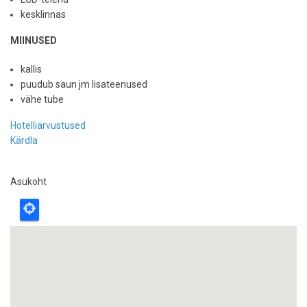
kesklinnas
MIINUSED
kallis
puudub saun jm lisateenused
vähe tube
Hotelliarvustused
Kärdla
Asukoht