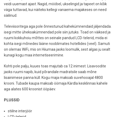
veidi uuemast ajast. Nagid, mööbel, ukselingid ja tapeet on kõik
väga tuttavad, kui näiteks kellegi vanaema majakeses on need
säilinud.
Televiisoritega aga pole õnnestunud kahekümnendaid jäljendada.
isegi mitte üheksakümnendad pole siin jutuks. Toad on väiksed ja
ruumi kokkuhoiu mõttes on seinale pandud LCD-telerid, mida ei
kohta isegi mõnedes lääne nooblimates hotellides (veel). Samuti
on olemas WiFi, mis on Hiiumaa jaoks loomulik, sest algas ju sealt
kunagi kogu maa internetiseerimine.
Kohti pole palju, kuues toas majutab ca 12 inimest. Lisavoodite
jaoks ruumi napib, kuid põrandale madratsile saab mõne
lisainimese panna küll. Kogu maja maksab suvehooajal 4800
krooni. Tubade kaupa maksab öömaja Kärdla kesklinnas kahele
aga alates 600 kroonist ööpäev.
PLUSSID
stiilne interjöör
LCD-telerid