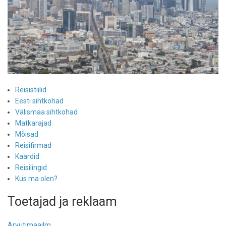
Reisistiilid
Eesti sihtkohad
Välismaa sihtkohad
Matkarajad
Mõisad
Reisifirmad
Kaardid
Reisilingid
Kus ma olen?
Toetajad ja reklaam
Arvutimaailm