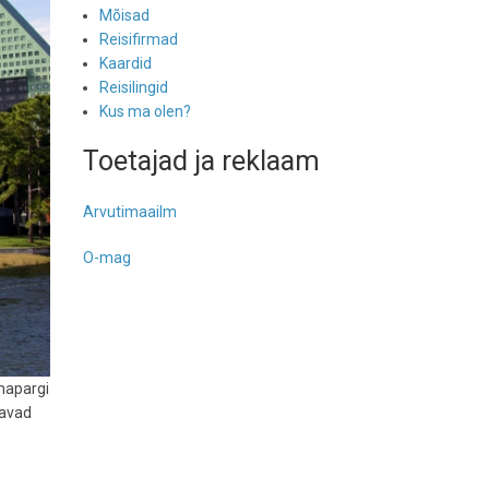
Mõisad
Reisifirmad
Kaardid
Reisilingid
Kus ma olen?
Toetajad ja reklaam
Arvutimaailm
O-mag
emapargi
tavad