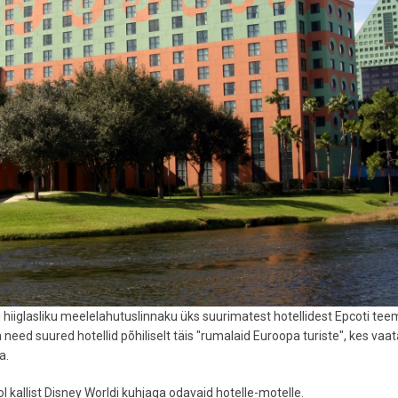
 hiiglasliku meelelahutuslinnaku üks suurimatest hotellidest Epcoti te
n need suured hotellid põhiliselt täis "rumalaid Euroopa turiste", kes vaa
a.
 kallist Disney Worldi kuhjaga odavaid hotelle-motelle.