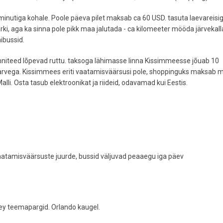
inutiga kohale. Poole päeva pilet maksab ca 60 USD. tasuta laevareisi
i, aga ka sinna pole pikk maa jalutada - ca kilomeeter mööda järvekall
ibussid.
kõnniteed lõpevad ruttu. taksoga lähimasse linna Kissimmeesse jõuab 10
arvega. Kissimmees eriti vaatamisväärsusi pole, shoppinguks maksab 
li. Osta tasub elektroonikat ja riideid, odavamad kui Eestis.
vaatamisväärsuste juurde, bussid väljuvad peaaegu iga päev
ey teemapargid. Orlando kaugel.