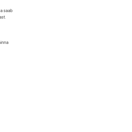
ga saab
ast.
minna