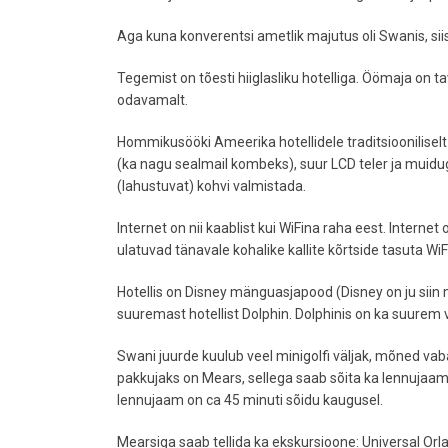
Aga kuna konverentsi ametlik majutus oli Swanis, siis
Tegemist on tõesti hiiglasliku hotelliga. Öömaja on t
odavamalt.
Hommikusööki Ameerika hotellidele traditsiooniliselt
(ka nagu sealmail kombeks), suur LCD teler ja muidu
(lahustuvat) kohvi valmistada.
Internet on nii kaablist kui WiFina raha eest. Internet
ulatuvad tänavale kohalike kallite kõrtside tasuta WiFi
Hotellis on Disney mänguasjapood (Disney on ju sii
suuremast hotellist Dolphin. Dolphinis on ka suurem v
Swani juurde kuulub veel minigolfi väljak, mõned vab
pakkujaks on Mears, sellega saab sõita ka lennujaamas
lennujaam on ca 45 minuti sõidu kaugusel.
Mearsiga saab tellida ka ekskursioone: Universal Or