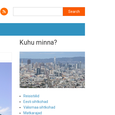
Search
Search
Kuhu minna?
Reisistiilid
Eesti sihtkohad
Välismaa sihtkohad
Matkarajad