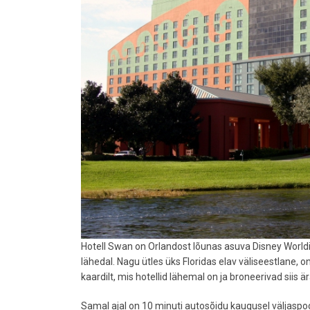
Hotell Swan on Orlandost lõunas asuva Disney Worldi
lähedal. Nagu ütles üks Floridas elav väliseestlane, o
kaardilt, mis hotellid lähemal on ja broneerivad siis är
Samal ajal on 10 minuti autosõidu kaugusel väljaspool