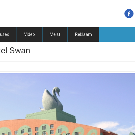
tused
Video
Meist
Reklaam
tel Swan