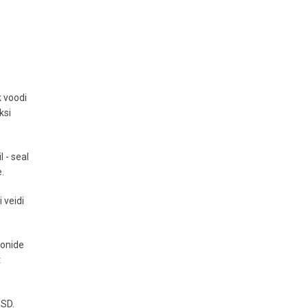
k voodi
ksi
l - seal
e.
 veidi
oonide
t
USD.