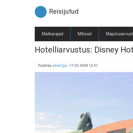
Liigu
edasi
Reisijutud
põhisisu
juurde
Matkarajad
Mõisad
Majutusarvus
Hotelliarvustus: Disney Ho
Postitas
wher2go
-
17.02.2008 16:51