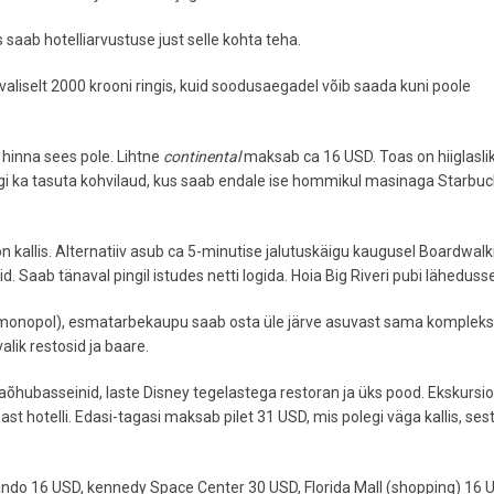
 saab hotelliarvustuse just selle kohta teha.
avaliselt 2000 krooni ringis, kuid soodusaegadel võib saada kuni poole
 hinna sees pole. Lihtne
continental
maksab ca 16 USD. Toas on hiiglasli
gi ka tasuta kohvilaud, kus saab endale ise hommikul masinaga Starbuc
 on kallis. Alternatiiv asub ca 5-minutise jalutuskäigu kaugusel Boardwalki
d. Saab tänaval pingil istudes netti logida. Hoia Big Riveri pubi läheduss
n monopol), esmatarbekaupu saab osta üle järve asuvast sama kompleksi
alik restosid ja baare.
aõhubasseinid, laste Disney tegelastega restoran ja üks pood. Ekskursi
t hotelli. Edasi-tagasi maksab pilet 31 USD, mis polegi väga kallis, ses
lando 16 USD, kennedy Space Center 30 USD, Florida Mall (shopping) 16 