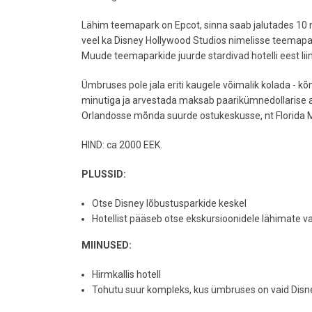
Lähim teemapark on Epcot, sinna saab jalutades 10 m
veel ka Disney Hollywood Studios nimelisse teemapark
Muude teemaparkide juurde stardivad hotelli eest liin
Ümbruses pole jala eriti kaugele võimalik kolada - 
minutiga ja arvestada maksab paarikümnedollarise 
Orlandosse mõnda suurde ostukeskusse, nt Florida Mal
HIND: ca 2000 EEK.
PLUSSID:
Otse Disney lõbustusparkide keskel
Hotellist pääseb otse ekskursioonidele lähimate 
MIINUSED:
Hirmkallis hotell
Tohutu suur kompleks, kus ümbruses on vaid Disn