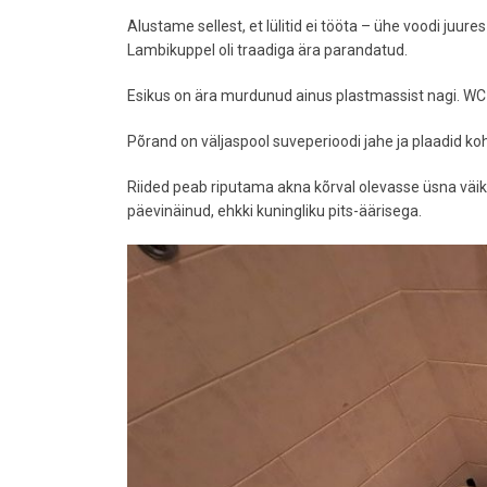
Alustame sellest, et lülitid ei tööta – ühe voodi juures
Lambikuppel oli traadiga ära parandatud.
Esikus on ära murdunud ainus plastmassist nagi. WC-
Põrand on väljaspool suveperioodi jahe ja plaadid koh
Riided peab riputama akna kõrval olevasse üsna väiks
päevinäinud, ehkki kuningliku pits-äärisega.