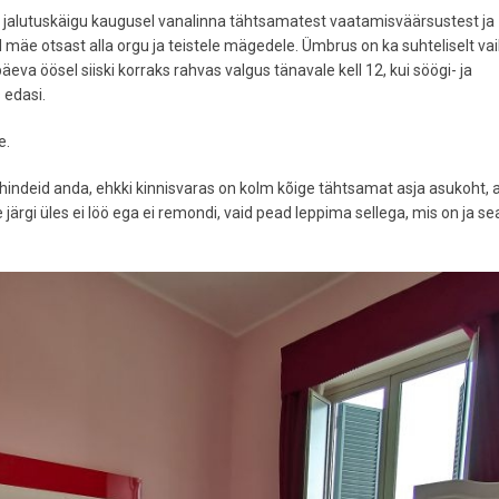
 jalutuskäigu kaugusel vanalinna tähtsamatest vaatamisväärsustest ja
äe otsast alla orgu ja teistele mägedele. Ümbrus on ka suhteliselt vai
va öösel siiski korraks rahvas valgus tänavale kell 12, kui söögi- ja
s edasi.
e.
d hindeid anda, ehkki kinnisvaras on kolm kõige tähtsamat asja asukoht,
ärgi üles ei löö ega ei remondi, vaid pead leppima sellega, mis on ja se