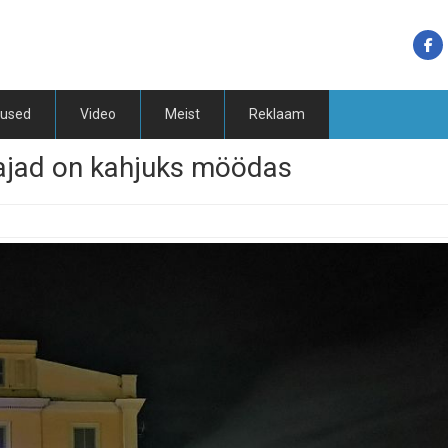
tused
Video
Meist
Reklaam
ajad on kahjuks möödas