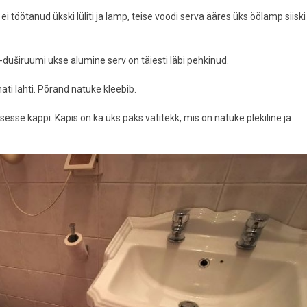
 ei töötanud ükski lüliti ja lamp, teise voodi serva ääres üks öölamp siiski
duširuumi ukse alumine serv on täiesti läbi pehkinud.
ati lahti. Põrand natuke kleebib.
esse kappi. Kapis on ka üks paks vatitekk, mis on natuke plekiline ja