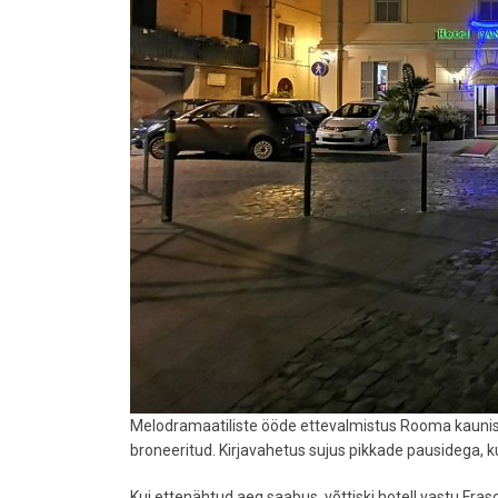
Melodramaatiliste ööde ettevalmistus Rooma kaunis ä
broneeritud. Kirjavahetus sujus pikkade pausidega, ku
Kui ettenähtud aeg saabus, võttiski hotell vastu F