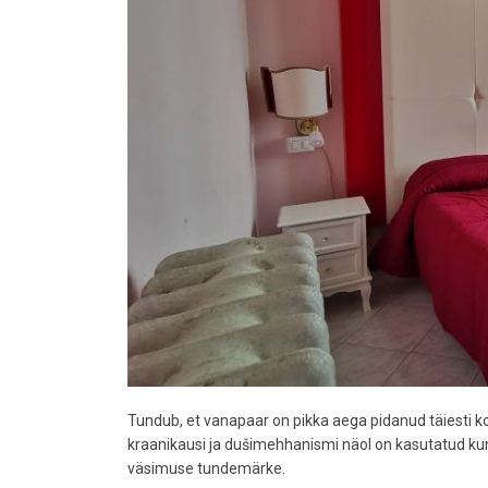
Tundub, et vanapaar on pikka aega pidanud täiesti kor
kraanikausi ja dušimehhanismi näol on kasutatud kuna
väsimuse tundemärke.