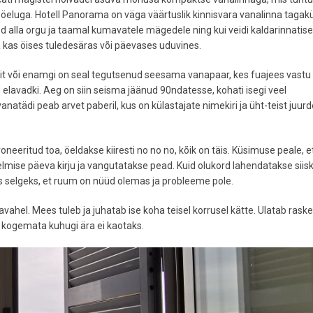
 ööeluga. Hotell Panorama on väga väärtuslik kinnisvara vanalinna tagakü
alla orgu ja taamal kumavatele mägedele ning kui veidi kaldarinnatise
a kas öises tuledesäras või päevases uduvines.
dit või enamgi on seal tegutsenud seesama vanapaar, kes fuajees vastu
elavadki. Aeg on siin seisma jäänud 90ndatesse, kohati isegi veel
anatädi peab arvet paberil, kus on külastajate nimekiri ja üht-teist juurd
oneeritud toa, öeldakse kiiresti no no no, kõik on täis. Küsimuse peale, e
 eelmise päeva kirju ja vangutatakse pead. Kuid olukord lahendatakse siisk
ks selgeks, et ruum on nüüd olemas ja probleeme pole.
vahel. Mees tuleb ja juhatab ise koha teisel korrusel kätte. Ulatab raske
 kogemata kuhugi ära ei kaotaks.