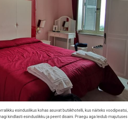
ralikku esinduslikus kohas asuvat butiikhotelli, kus näiteks voodipeatsi,
gi kindlasti esinduslikku ja peent disaini. Praegu aga leidub majutuses 