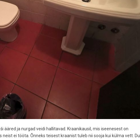
duši ääred ja nurgad veidi hallitavad. Kraanikausil, mis iseenesest on
 neist ei tööta. Õnneks teisest kraanist tuleb nii sooja kui külma vett. D