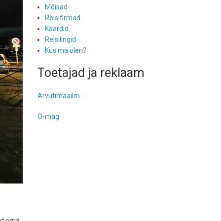
Mõisad
Reisifirmad
Kaardid
Reisilingid
Kus ma olen?
Toetajad ja reklaam
Arvutimaailm
O-mag
tud oma