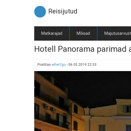
Liigu
edasi
Reisijutud
põhisisu
juurde
Matkarajad
Mõisad
Majutusarvus
Hotell Panorama parimad 
Postitas
wher2go
-
06.05.2019 22:53