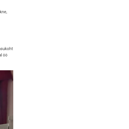
kne,
 asukoht
al öö