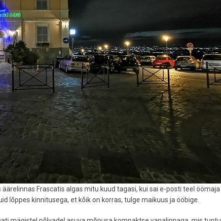
ärelinnas Frascatis algas mitu kuud tagasi, kui sai e-posti teel öömaja
id lõppes kinnitusega, et kõik on korras, tulge maikuus ja ööbige.
rascati mägistel nõlvadel asuva mõnusa kompaktse vanalinnaga, mis tun