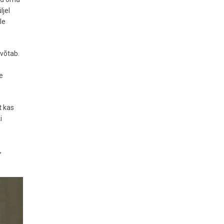
ljel
le
 võtab.
e
t kas
i
,