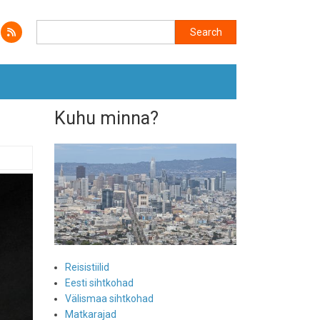
Search
Search
Kuhu minna?
Reisistiilid
Eesti sihtkohad
Välismaa sihtkohad
Matkarajad