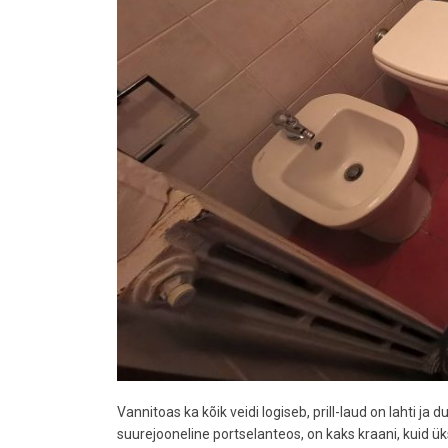
Vannitoas ka kõik veidi logiseb, prill-laud on lahti ja 
suurejooneline portselanteos, on kaks kraani, kuid üks