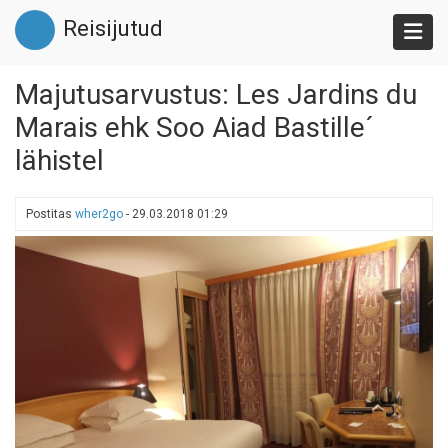
Liigu
Reisijutud
edasi
põhisisu
juurde
Majutusarvustus: Les Jardins du
Marais ehk Soo Aiad Bastille´
lähistel
Postitas
wher2go
-
29.03.2018 01:29