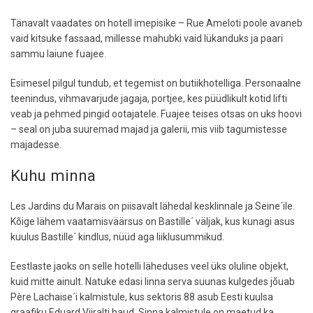
Tänavalt vaadates on hotell imepisike – Rue Ameloti poole avaneb
vaid kitsuke fassaad, millesse mahubki vaid lükanduks ja paari
sammu laiune fuajee.
Esimesel pilgul tundub, et tegemist on butiikhotelliga. Personaalne
teenindus, vihmavarjude jagaja, portjee, kes püüdlikult kotid lifti
veab ja pehmed pingid ootajatele. Fuajee teises otsas on uks hoovi
– seal on juba suuremad majad ja galerii, mis viib tagumistesse
majadesse.
Kuhu minna
Les Jardins du Marais on piisavalt lähedal kesklinnale ja Seine´ile.
Kõige lähem vaatamisväärsus on Bastille´ väljak, kus kunagi asus
kuulus Bastille´ kindlus, nüüd aga liiklusummikud.
Eestlaste jaoks on selle hotelli läheduses veel üks oluline objekt,
kuid mitte ainult. Natuke edasi linna serva suunas kulgedes jõuab
Père Lachaise´i kalmistule, kus sektoris 88 asub Eesti kuulsa
graafiku Eduard Viiralti haud. Sinna kalmistule on maetud ka