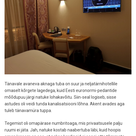
Tänavale avaneva aknaga tuba on suur ja neljatärnihotellile
omaselt kõrgete lagedega, kuid Eesti euronormi-pedantide
mõõdupuu järgi natuke lohakavõitu. Siin-seal logiseb, sisse
astudes oli veidi tunda kanalisatsiooni lõhna. Akent avades aga
tuleb tänavamüra tuppa.
Tegemist oli omapärase numbritoaga, mis privaatsusele palju
ruumi ei jäta. Jah, natuke kostab naabertuba läbi, kuid hoopis