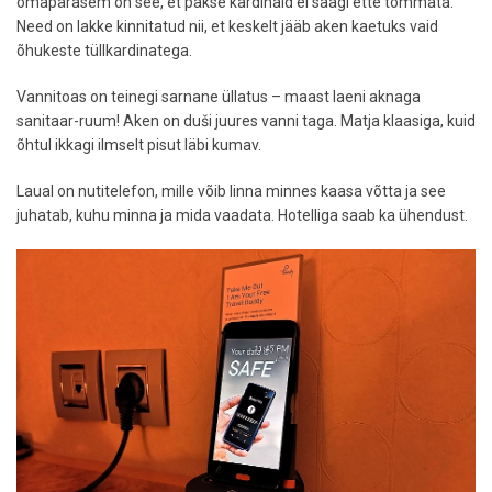
omapärasem on see, et pakse kardinaid ei saagi ette tõmmata.
Need on lakke kinnitatud nii, et keskelt jääb aken kaetuks vaid
õhukeste tüllkardinatega.
Vannitoas on teinegi sarnane üllatus – maast laeni aknaga
sanitaar-ruum! Aken on duši juures vanni taga. Matja klaasiga, kuid
õhtul ikkagi ilmselt pisut läbi kumav.
Laual on nutitelefon, mille võib linna minnes kaasa võtta ja see
juhatab, kuhu minna ja mida vaadata. Hotelliga saab ka ühendust.