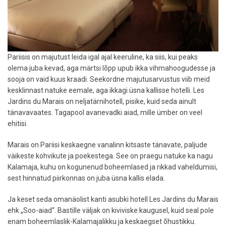
Pariisis on majutust leida igal ajal keeruline, ka siis, kui peaks
olema juba kevad, aga märtsi lõpp upub ikka vihmahoogudesse ja
sooja on vaid kuus kraadi. Seekordne majutusarvustus viib meid
kesklinnast natuke eemale, aga ikkagi üsna kallisse hotelli. Les
Jardins du Marais on neljatärnihotell, pisike, kuid seda ainult
tänavavaates. Tagapool avanevadki aiad, mille ümber on veel
ehitisi.
Marais on Pariisi keskaegne vanalinn kitsaste tänavate, paljude
väikeste kohvikute ja poekestega. See on praegu natuke ka nagu
Kalamaja, kuhu on kogunenud boheemlased ja rikkad vaheldumisi,
sest hinnatud piirkonnas on juba üsna kallis elada.
Ja keset seda omanäolist kanti asubki hotell Les Jardins du Marais
ehk „Soo-aiad“. Bastille väljak on kiviviske kaugusel, kuid seal pole
enam boheemlaslik-Kalamajalikku ja keskaegset õhustikku.