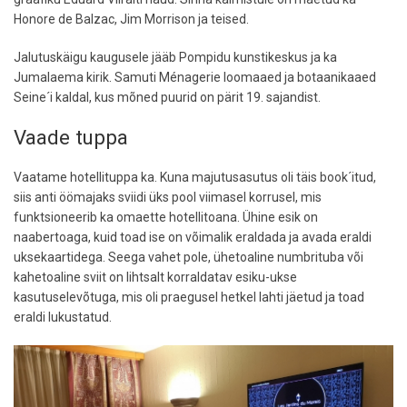
Honore de Balzac, Jim Morrison ja teised.
Jalutuskäigu kaugusele jääb Pompidu kunstikeskus ja ka
Jumalaema kirik. Samuti Ménagerie loomaaed ja botaanikaaed
Seine´i kaldal, kus mõned puurid on pärit 19. sajandist.
Vaade tuppa
Vaatame hotellituppa ka. Kuna majutusasutus oli täis book´itud,
siis anti öömajaks sviidi üks pool viimasel korrusel, mis
funktsioneerib ka omaette hotellitoana. Ühine esik on
naabertoaga, kuid toad ise on võimalik eraldada ja avada eraldi
uksekaartidega. Seega vahet pole, ühetoaline numbrituba või
kahetoaline sviit on lihtsalt korraldatav esiku-ukse
kasutuselevõtuga, mis oli praegusel hetkel lahti jäetud ja toad
eraldi lukustatud.