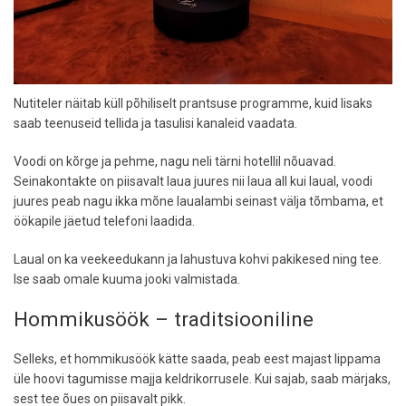
Nutiteler näitab küll põhiliselt prantsuse programme, kuid lisaks
saab teenuseid tellida ja tasulisi kanaleid vaadata.
Voodi on kõrge ja pehme, nagu neli tärni hotellil nõuavad.
Seinakontakte on piisavalt laua juures nii laua all kui laual, voodi
juures peab nagu ikka mõne laualambi seinast välja tõmbama, et
öökapile jäetud telefoni laadida.
Laual on ka veekeedukann ja lahustuva kohvi pakikesed ning tee.
Ise saab omale kuuma jooki valmistada.
Hommikusöök – traditsiooniline
Selleks, et hommikusöök kätte saada, peab eest majast lippama
üle hoovi tagumisse majja keldrikorrusele. Kui sajab, saab märjaks,
sest tee õues on piisavalt pikk.