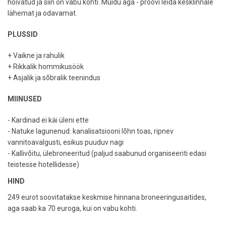
hõivatud ja siin on vabu kohti. Muidu aga - proovi leida kesklinnale
lähemat ja odavamat.
PLUSSID
+ Vaikne ja rahulik
+ Rikkalik hommikusöök
+ Asjalik ja sõbralik teenindus
MIINUSED
- Kardinad ei käi üleni ette
- Natuke lagunenud: kanalisatsiooni lõhn toas, ripnev
vannitoavalgusti, esikus puuduv nagi
- Kallivõitu, ülebroneeritud (paljud saabunud organiseeriti edasi
teistesse hotellidesse)
HIND
249 eurot soovitatakse keskmise hinnana broneeringusaitides,
aga saab ka 70 euroga, kui on vabu kohti.