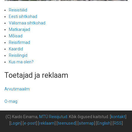
Reisistiilid
Eesti sihtkohad
Välismaa sihtkohad
Matkarajad
Mõisad
Reisifirmad
Kaardid
Reisilingid
Kus ma olen?
Toetajad ja reklaam
Arvutimaailm
O-mag
(C) Kaido Einama,
MTÜ Reisijutud
.
Kõik õigused kaitstud
.
[
kontakt
]
[
Login
] [
e-post
] [
reklaam
] [
teenused
] [
sitemap
] [
English
] [
RSS
]