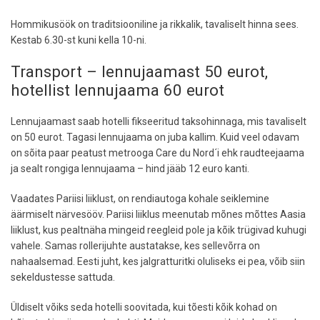
Hommikusöök on traditsiooniline ja rikkalik, tavaliselt hinna sees.
Kestab 6.30-st kuni kella 10-ni.
Transport – lennujaamast 50 eurot,
hotellist lennujaama 60 eurot
Lennujaamast saab hotelli fikseeritud taksohinnaga, mis tavaliselt
on 50 eurot. Tagasi lennujaama on juba kallim. Kuid veel odavam
on sõita paar peatust metrooga Care du Nord´i ehk raudteejaama
ja sealt rongiga lennujaama – hind jääb 12 euro kanti.
Vaadates Pariisi liiklust, on rendiautoga kohale seiklemine
äärmiselt närvesööv. Pariisi liiklus meenutab mõnes mõttes Aasia
liiklust, kus pealtnäha mingeid reegleid pole ja kõik trügivad kuhugi
vahele. Samas rollerijuhte austatakse, kes sellevõrra on
nahaalsemad. Eesti juht, kes jalgratturitki oluliseks ei pea, võib siin
sekeldustesse sattuda.
Üldiselt võiks seda hotelli soovitada, kui tõesti kõik kohad on