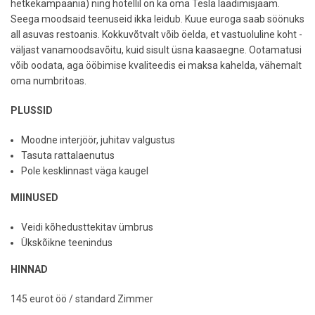
hetkekampaania) ning hotellil on ka oma Tesla laadimisjaam.
Seega moodsaid teenuseid ikka leidub. Kuue euroga saab söönuks
all asuvas restoanis. Kokkuvõtvalt võib öelda, et vastuoluline koht -
väljast vanamoodsavõitu, kuid sisult üsna kaasaegne. Ootamatusi
võib oodata, aga ööbimise kvaliteedis ei maksa kahelda, vähemalt
oma numbritoas.
PLUSSID
Moodne interjöör, juhitav valgustus
Tasuta rattalaenutus
Pole kesklinnast väga kaugel
MIINUSED
Veidi kõhedusttekitav ümbrus
Ükskõikne teenindus
HINNAD
145 eurot öö / standard Zimmer