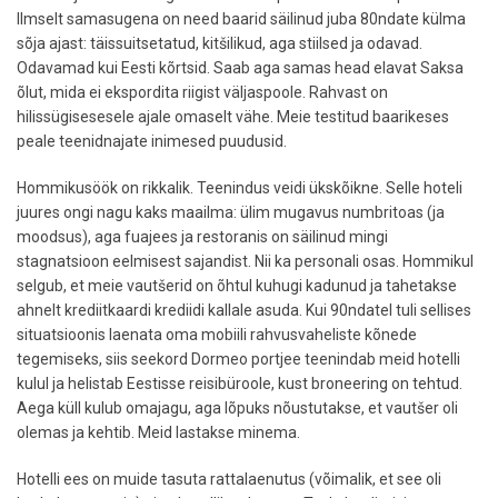
Ilmselt samasugena on need baarid säilinud juba 80ndate külma
sõja ajast: täissuitsetatud, kitšilikud, aga stiilsed ja odavad.
Odavamad kui Eesti kõrtsid. Saab aga samas head elavat Saksa
õlut, mida ei ekspordita riigist väljaspoole. Rahvast on
hilissügisesesele ajale omaselt vähe. Meie testitud baarikeses
peale teenidnajate inimesed puudusid.
Hommikusöök on rikkalik. Teenindus veidi ükskõikne. Selle hoteli
juures ongi nagu kaks maailma: ülim mugavus numbritoas (ja
moodsus), aga fuajees ja restoranis on säilinud mingi
stagnatsioon eelmisest sajandist. Nii ka personali osas. Hommikul
selgub, et meie vautšerid on õhtul kuhugi kadunud ja tahetakse
ahnelt krediitkaardi krediidi kallale asuda. Kui 90ndatel tuli sellises
situatsioonis laenata oma mobiili rahvusvaheliste kõnede
tegemiseks, siis seekord Dormeo portjee teenindab meid hotelli
kulul ja helistab Eestisse reisibüroole, kust broneering on tehtud.
Aega küll kulub omajagu, aga lõpuks nõustutakse, et vautšer oli
olemas ja kehtib. Meid lastakse minema.
Hotelli ees on muide tasuta rattalaenutus (võimalik, et see oli