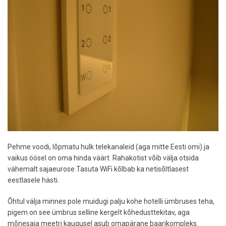
Pehme voodi, lõpmatu hulk telekanaleid (aga mitte Eesti omi) ja
vaikus öösel on oma hinda väärt. Rahakotist võib välja otsida
vähemalt sajaeurose.Tasuta WiFi kõlbab ka netisõltlasest
eestlasele hästi.
Õhtul välja minnes pole muidugi palju kohe hotelli ümbruses teha,
pigem on see ümbrus selline kergelt kõhedusttekitav, aga
mõnesaja meetri kaugusel asub omapärane baarikompleks.