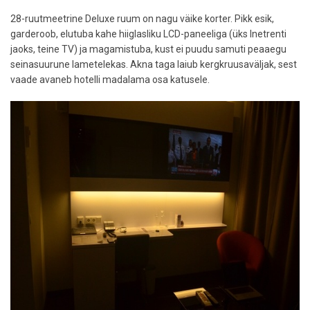
28-ruutmeetrine Deluxe ruum on nagu väike korter. Pikk esik,
garderoob, elutuba kahe hiiglasliku LCD-paneeliga (üks Inetrenti
jaoks, teine TV) ja magamistuba, kust ei puudu samuti peaaegu
seinasuurune lametelekas. Akna taga laiub kergkruusaväljak, sest
vaade avaneb hotelli madalama osa katusele.