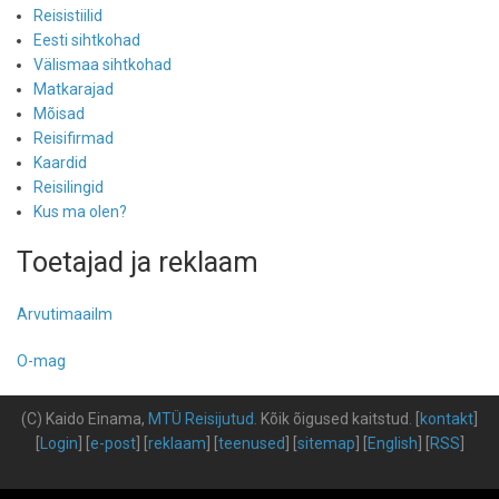
Reisistiilid
Eesti sihtkohad
Välismaa sihtkohad
Matkarajad
Mõisad
Reisifirmad
Kaardid
Reisilingid
Kus ma olen?
Toetajad ja reklaam
Arvutimaailm
O-mag
(C) Kaido Einama,
MTÜ Reisijutud
.
Kõik õigused kaitstud
.
[
kontakt
]
[
Login
] [
e-post
] [
reklaam
] [
teenused
] [
sitemap
] [
English
] [
RSS
]