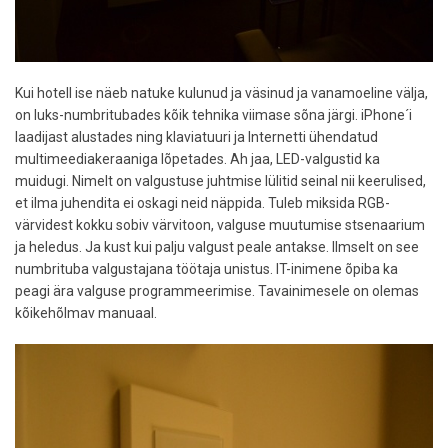
Kui hotell ise näeb natuke kulunud ja väsinud ja vanamoeline välja,
on luks-numbritubades kõik tehnika viimase sõna järgi. iPhone´i
laadijast alustades ning klaviatuuri ja Internetti ühendatud
multimeediakeraaniga lõpetades. Ah jaa, LED-valgustid ka
muidugi. Nimelt on valgustuse juhtmise lülitid seinal nii keerulised,
et ilma juhendita ei oskagi neid näppida. Tuleb miksida RGB-
värvidest kokku sobiv värvitoon, valguse muutumise stsenaarium
ja heledus. Ja kust kui palju valgust peale antakse. Ilmselt on see
numbrituba valgustajana töötaja unistus. IT-inimene õpiba ka
peagi ära valguse programmeerimise. Tavainimesele on olemas
kõikehõlmav manuaal.