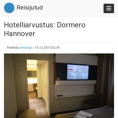
Liigu
Reisijutud
edasi
põhisisu
juurde
Hotelliarvustus: Dormero
Hannover
Postitas
wher2go
-
15.12.2013 02:41