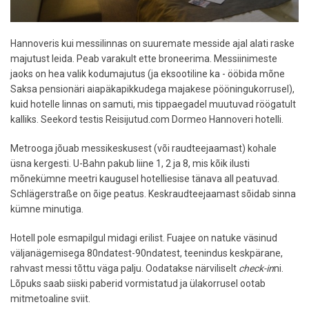
Hannoveris kui messilinnas on suuremate messide ajal alati raske
majutust leida. Peab varakult ette broneerima. Messiinimeste
jaoks on hea valik kodumajutus (ja eksootiline ka - ööbida mõne
Saksa pensionäri aiapäkapikkudega majakese pööningukorrusel),
kuid hotelle linnas on samuti, mis tippaegadel muutuvad röögatult
kalliks. Seekord testis Reisijutud.com Dormeo Hannoveri hotelli.
Metrooga jõuab messikeskusest (või raudteejaamast) kohale
üsna kergesti. U-Bahn pakub liine 1, 2 ja 8, mis kõik ilusti
mõnekümne meetri kaugusel hotelliesise tänava all peatuvad.
Schlägerstraße on õige peatus. Keskraudteejaamast sõidab sinna
kümne minutiga.
Hotell pole esmapilgul midagi erilist. Fuajee on natuke väsinud
väljanägemisega 80ndatest-90ndatest, teenindus keskpärane,
rahvast messi tõttu väga palju. Oodatakse närviliselt
check-in
ni.
Lõpuks saab siiski paberid vormistatud ja ülakorrusel ootab
mitmetoaline sviit.