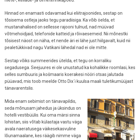
Hinnad on enamasti odavamad kui eliitrajoonides, sestap on
tõsisema ostleja jaoks tegu paradiisiga. Ka võib öelda, et
mustanahalised on sellesse rajooni tulnud, nad müüvad
võtmehoidjaid, telefonide katteid ja rõivaesemeid. Nii mõnestki
tõsisest näost on näha, et nende äri ei lähe just hiilgavalt, kuid nii
pealetükkivad nagu Vatikani lähedal nad ei ole mitte.
Sestap võiks summeerides ütelda, et tegu on korraliku
segadusega. Seejuures ei ole unustatud ka kohalikke roomlasi, kes
selles sumbuuris ja košmaaris koerakesi nööri otsas jalutada
püüavad, mis toob meelde Otto Dix´i kuulsa maali tuletikumüüjast
tänavarentslis.
Mida enam sebimist on tänavapildis,
seda mõnusam jahedus ja üksindus on
hotelli vestibüülis. Kui oma märsi sinna
lohistan, siis võtab külastaja vastu väga
avala naeratusega väikesekasvuline
lõunamaalane, kes räägib nimme väga