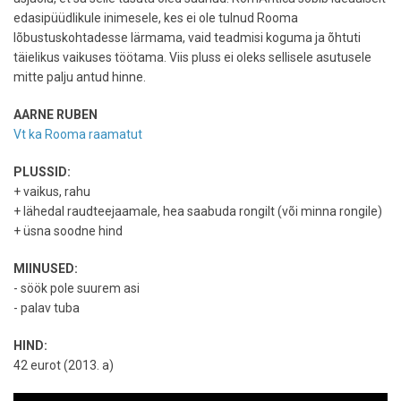
edasipüüdlikule inimesele, kes ei ole tulnud Rooma
lõbustuskohtadesse lärmama, vaid teadmisi koguma ja õhtuti
täielikus vaikuses töötama. Viis pluss ei oleks sellisele asutusele
mitte palju antud hinne.
AARNE RUBEN
Vt ka Rooma raamatut
PLUSSID:
+ vaikus, rahu
+ lähedal raudteejaamale, hea saabuda rongilt (või minna rongile)
+ üsna soodne hind
MIINUSED:
- söök pole suurem asi
- palav tuba
HIND:
42 eurot (2013. a)