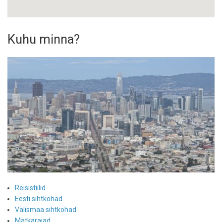
Kuhu minna?
Reisistiilid
Eesti sihtkohad
Välismaa sihtkohad
Matkarajad