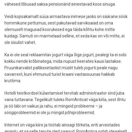
vähesed lõbusad saksa pensionärid einestavad koos sinuga.
Veidi kopsakamalt süüa armastava inimese jaoks on säärane söök
hommikune pettumus, sest pakutavad sarviksaiad on oma
olemuselt magusad koorukesed ega täida kõhtu kohe mitte
kuidagi. Samuti on marmelaad selline, et seda kas on või mitte, ei
ole sisulist vahet.
Ka ei ole seal reklaamitav jogurt väga õige jogurt, pealegi ta ei sobi
kokku nende krõbinatega, mida nupust keerates kausi lastakse.
Pruunikarvalist pallikesetaolist müslit tuleb jogurti peale nagu
oavarrest, kuni ehmunud turist kraani vastassuunas hakkab
kruttima.
Hotelli teistkordsel külastamisel tervitab administraator sind juba
vana tuttavana. Tegelikult tuleks RomAnticat väga kiita, sest õhtu
ja öö läbi on vaikus ja rahu, ei mingeid probleeme – ja
söögiprobleemid ei ole ju mingid põhiprobleemid.
Internet on väga kiire ja töötab ainsagi tõrketa, eriti arvestades
asjaolu, et sa selle tasuta oled saanud. RomAntica sobib ideaalselt