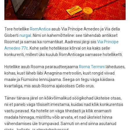
Tore hotellike
RomAntica
asub Via Principe Amedeo ja Via della
Gioberti
nurgal
. Nimi on kahemõtteline: see tähendab antiikset
Roomat ja samas ka romantikat. Aadressi järgi siis
Via Principe
Amedeo 77c
. Kohe selle hotellikese kõrval on ka kaks selle
konkurenti, millest üks kuulub RomAnticaga samasse hotelliketti.
Hotellike asub Rooma pearaudteejaama
Roma Termini
läheduses,
kohas, kust läheb läbi Anagnina metrooliin, kust rongid viivad
maale ja Fiumicino lennujaama. Seega on tegu väga käidava
kvartaliga, mis asub Rooma ajaloolises Cello orus.
Tänav tänava järel on kõikvõimalikud söögikohad üksteise otsas,
nii et paneb väga tõsiselt imestama, kuidas nad kõik konkurentsis
vastu peavad. Ka hotelle on väga tihedasti ja kõik enamasti
madala hinnaga, mistõttu võib arvata, et nad üksteist hinna
vähendamises üle trumpavad. Samuti on end sinna asutanud
riiete-, kellade- ja olmetehnikapoed.