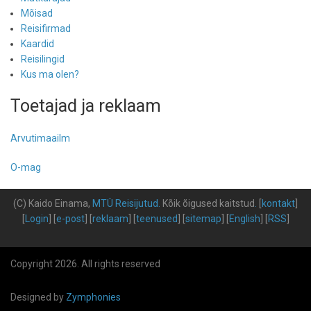
Mõisad
Reisifirmad
Kaardid
Reisilingid
Kus ma olen?
Toetajad ja reklaam
Arvutimaailm
O-mag
(C) Kaido Einama,
MTÜ Reisijutud
.
Kõik õigused kaitstud
.
[
kontakt
]
[
Login
] [
e-post
] [
reklaam
] [
teenused
] [
sitemap
] [
English
] [
RSS
]
Copyright 2026. All rights reserved
Designed by
Zymphonies