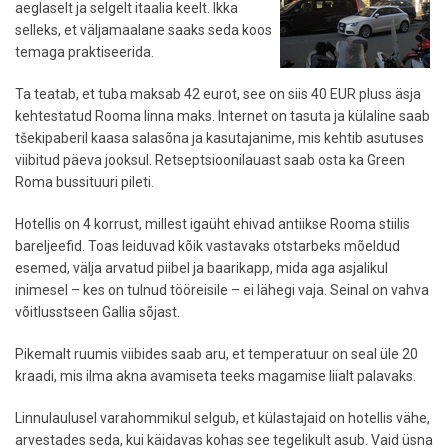
aeglaselt ja selgelt itaalia keelt. Ikka
selleks, et väljamaalane saaks seda koos
temaga praktiseerida.
Ta teatab, et tuba maksab 42 eurot, see on siis 40 EUR pluss äsja
kehtestatud Rooma linna maks. Internet on tasuta ja külaline saab
tšekipaberil kaasa salasõna ja kasutajanime, mis kehtib asutuses
viibitud päeva jooksul. Retseptsioonilauast saab osta ka Green
Roma bussituuri pileti.
Hotellis on 4 korrust, millest igaüht ehivad antiikse Rooma stiilis
bareljeefid. Toas leiduvad kõik vastavaks otstarbeks mõeldud
esemed, välja arvatud piibel ja baarikapp, mida aga asjalikul
inimesel – kes on tulnud tööreisile – ei lähegi vaja. Seinal on vahva
võitlusstseen Gallia sõjast.
Pikemalt ruumis viibides saab aru, et temperatuur on seal üle 20
kraadi, mis ilma akna avamiseta teeks magamise liialt palavaks.
Linnulaulusel varahommikul selgub, et külastajaid on hotellis vähe,
arvestades seda, kui käidavas kohas see tegelikult asub. Vaid üsna