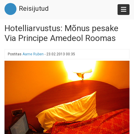
Liigu
Reisijutud
edasi
põhisisu
juurde
Hotelliarvustus: Mõnus pesake
Via Principe Amedeol Roomas
Postitas
Aarne Ruben
-
23.02.2013 00:35