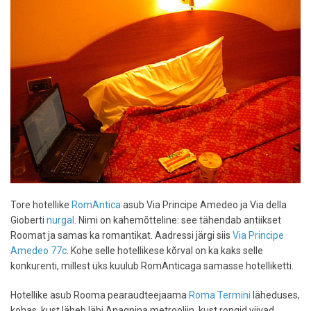
juures
akveduktide
all
asub
Emona
Aqueductus
Tore hotellike
RomAntica
asub Via Principe Amedeo ja Via della
Gioberti
nurgal
. Nimi on kahemõtteline: see tähendab antiikset
Roomat ja samas ka romantikat. Aadressi järgi siis
Via Principe
Amedeo 77c
. Kohe selle hotellikese kõrval on ka kaks selle
konkurenti, millest üks kuulub RomAnticaga samasse hotelliketti.
Hotellike asub Rooma pearaudteejaama
Roma Termini
läheduses,
kohas, kust läheb läbi Anagnina metrooliin, kust rongid viivad