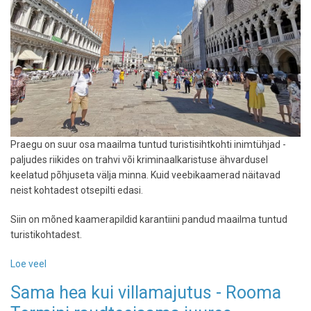
Praegu on suur osa maailma tuntud turistisihtkohti inimtühjad -
paljudes riikides on trahvi või kriminaalkaristuse ähvardusel
keelatud põhjuseta välja minna. Kuid veebikaamerad näitavad
neist kohtadest otsepilti edasi.
Siin on mõned kaamerapildid karantiini pandud maailma tuntud
turistikohtadest.
Loe veel
-
Maailm
Sama hea kui villamajutus - Rooma
seisab
-