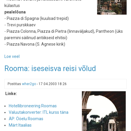
külastus
pealelõuna
- Piazza di Spagna (kuulsad trepid)
- Trevi purskkaev
- Piazza Colonna, Piazza di Pietra (linnaväljakud), Pantheon (üks
paremini säilinud antiikseid ehitisi)
- Piazza Navona (S. Agnese kirik)
Loe veel
-
Giid:
Rooma: iseseisva reisi võlud
nädalavahetus
Roomas
Postitas
wher2go
-
17.04.2003 18:26
Linke:
Hotellibroneering Roomas
Valuutakonverter: ITL kurss täna
ÄP: Ööelu Roomas
Märt Itaalias