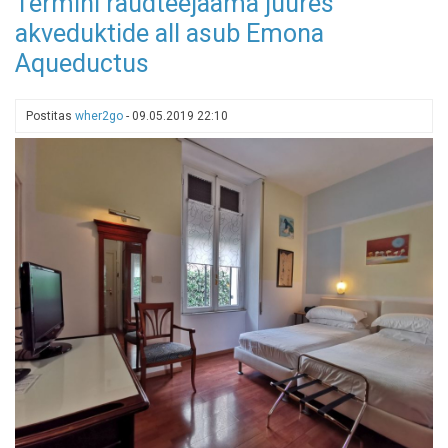
Termini raudteejaama juures
siin
akveduktide all asub Emona
on
Aqueductus
veebikaamerapildid
meile
kõigile
Postitas
wher2go
-
09.05.2019 22:10
tuntud,
kuid
inimtühjadest
paikadest