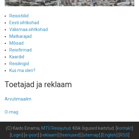
Reisistiilid
Eesti sihtkohad
Välismaa sihtkohad
Matkarajad
Mõisad
Reisifirmad
Kaardid
Reisilingid
Kus ma olen?
Toetajad ja reklaam
Arvutimaailm
O-mag
(C) Kaido Einama,
MTÜ Reisijutud
.
Kõik õigused kaitstud
.
[
kontakt
]
[
Login
] [
e-post
] [
reklaam
] [
teenused
] [
sitemap
] [
English
] [
RSS
]