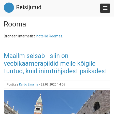
Liigu
Reisijutud
edasi
põhisisu
juurde
Rooma
Broneeri Internetist:
hotellid Roomas
.
Maailm seisab - siin on
veebikaamerapildid meile kõigile
tuntud, kuid inimtühjadest paikadest
Postitas
Kaido Einama
-
23.03.2020 14:06