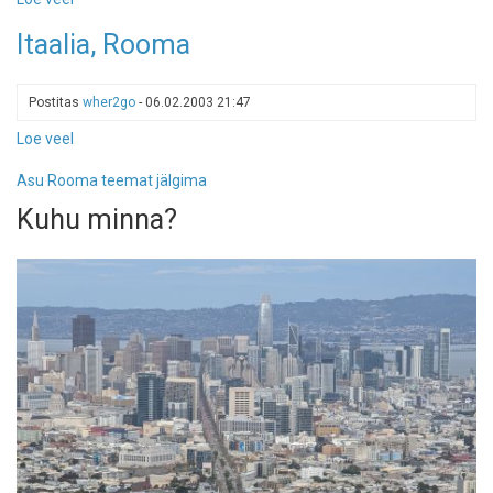
Rooma,
Itaalia, Rooma
2.
Postitas
wher2go
-
06.02.2003 21:47
Loe veel
-
Itaalia,
Asu Rooma teemat jälgima
Rooma
Kuhu minna?