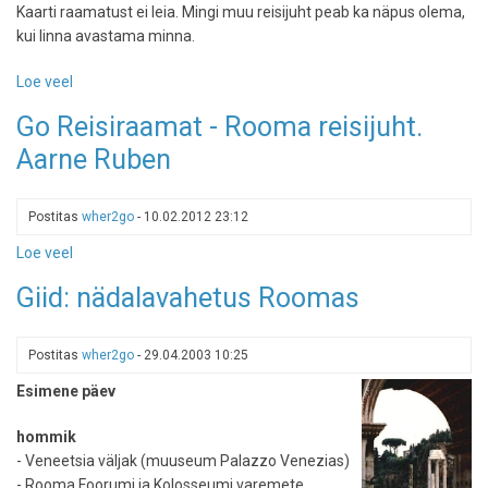
Kaarti raamatust ei leia. Mingi muu reisijuht peab ka näpus olema,
kui linna avastama minna.
Loe veel
-
Raamatuarvustus:
Go Reisiraamat - Rooma reisijuht.
Rooma
Aarne Ruben
reisijuht
Postitas
wher2go
-
10.02.2012 23:12
Loe veel
-
Go
Giid: nädalavahetus Roomas
Reisiraamat
-
Rooma
Postitas
wher2go
-
29.04.2003 10:25
reisijuht.
Esimene päev
Aarne
Ruben
hommik
- Veneetsia väljak (muuseum Palazzo Venezias)
- Rooma Foorumi ja Kolosseumi varemete