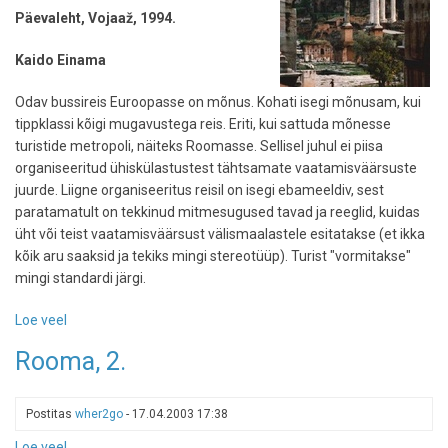
Päevaleht, Vojaaž, 1994.
Kaido Einama
Odav bussireis Euroopasse on mõnus. Kohati isegi mõnusam, kui
tippklassi kõigi mugavustega reis. Eriti, kui sattuda mõnesse
turistide metropoli, näiteks Roomasse. Sellisel juhul ei piisa
organiseeritud ühiskülastustest tähtsamate vaatamisväärsuste
juurde. Liigne organiseeritus reisil on isegi ebameeldiv, sest
paratamatult on tekkinud mitmesugused tavad ja reeglid, kuidas
üht või teist vaatamisväärsust välismaalastele esitatakse (et ikka
kõik aru saaksid ja tekiks mingi stereotüüp). Turist "vormitakse"
mingi standardi järgi.
Loe veel
-
Rooma:
Rooma, 2.
iseseisva
reisi
võlud
Postitas
wher2go
-
17.04.2003 17:38
Loe veel
-