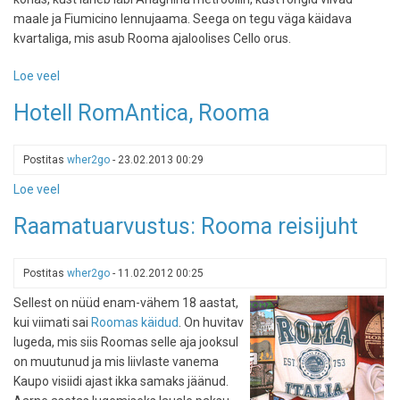
maale ja Fiumicino lennujaama. Seega on tegu väga käidava
kvartaliga, mis asub Rooma ajaloolises Cello orus.
Loe veel
-
Hotelliarvustus:
Hotell RomAntica, Rooma
Mõnus
pesake
Via
Postitas
wher2go
-
23.02.2013 00:29
Principe
Loe veel
-
Amedeol
Hotell
Roomas
Raamatuarvustus: Rooma reisijuht
RomAntica,
Rooma
Postitas
wher2go
-
11.02.2012 00:25
Sellest on nüüd enam-vähem 18 aastat,
kui viimati sai
Roomas käidud
. On huvitav
lugeda, mis siis Roomas selle aja jooksul
on muutunud ja mis liivlaste vanema
Kaupo visiidi ajast ikka samaks jäänud.