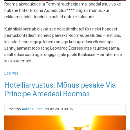
Rooma akveduktide ja Termini raudteejaama lähedal asuv väike
hubane hotell Emona Aqueductus**** ongi nii mõnus, kui
reklaampiltidelt tundub, ainult et natuke kulunum.
Kuid siiski paistab olevat see neljatärnihotell üks neist headest
peatuskohtadest mõneks päevaks Roomas peatudes – eriti siis,
kui tuled lennukiga ja lähed rongiga kuhugi edasi või vastupidi.
Lennujaamast toob rong Leonardo Express otse raudteejaama,
sealt edasi saab aga rongiga igale poole Itaaliasse – nii lähemale
kui kaugemale.
Loe veel
-
Sama
Hotelliarvustus: Mõnus pesake Via
hea
Principe Amedeol Roomas
kui
villamajutus
-
Postitas
Aarne Ruben
-
23.02.2013 00:35
Rooma
Termini
raudteejaama