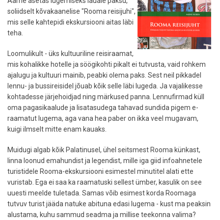
Aarne asetas lugemiseks lauale paksu,
soliidselt kõvakaanelise "Rooma reisijuhi",
mis selle kahtepidi ekskursiooni aitas läbi
teha.
Loomulikult - üks kultuuriline reisiraamat,
mis kohalikke hotelle ja söögikohti pikalt ei tutvusta, vaid rohkem
ajalugu ja kultuuri mainib, peabki olema paks. Sest neil pikkadel
lennu- ja bussireisidel jõuab kõik selle läbi lugeda. Ja vajalikesse
kohtadesse järjehoidjad ning märkused panna. Lennufirmad küll
oma pagasikaalude ja lisatasudega tahavad sundida pigem e-
raamatut lugema, aga vana hea paber on ikka veel mugavam,
kuigi ilmselt mitte enam kauaks.
Muidugi algab kõik Palatinusel, ühel seitsmest Rooma künkast,
linna loonud emahundist ja legendist, mille iga giid infoahnetele
turistidele Rooma-ekskursiooni esimestel minutitel alati ette
vuristab. Ega ei saa ka raamatuski sellest ümber, kasulik on see
uuesti meelde tuletada. Samas võib esimest korda Roomaga
tutvuv turist jääda natuke abituna edasi lugema - kust ma peaksin
alustama, kuhu sammud seadma ja millise teekonna valima?