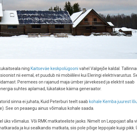
ukaitseala ning
Kaitseväe keskpolügooni
vahel Valgejõe kaldal. Tallinna
sioonist nii eemal, et puudub nii mobiililevi kui Eleringi elektrivarustus. 
pidamast. Peremees on rajanud maja ümber järvekesed ja elektrit saab
 energia suhtes aplamad, lükatakse käima generaator.
orid sinna ei juhata, Kuid Peterburi teelt saab
kohale Kemba juurest lõ
e). See on peaaegu ainus võimalus kohale saada.
eel üks võimalus. Või RMK matkateeliste jaoks. Nimelt on Leppojast alla vi
tkarada ja kui sealkandis matkata, siis pole põige leppojale kuigi pikk. 