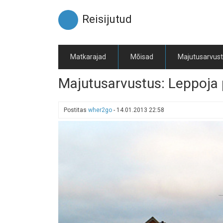
Liigu
edasi
Reisijutud
põhisisu
juurde
Matkarajad
Mõisad
Majutusarvus
Majutusarvustus: Leppoja
Postitas
wher2go
-
14.01.2013 22:58