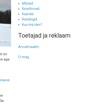
Mõisad
Reisifirmad
Kaardid
Reisilingid
Kus ma olen?
Toetajad ja reklaam
Arvutimaailm
st on
O-mag
See aga
unasse
ie
Üle