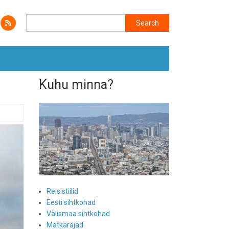
Search
Search
Kuhu minna?
Reisistiilid
Eesti sihtkohad
Välismaa sihtkohad
Matkarajad