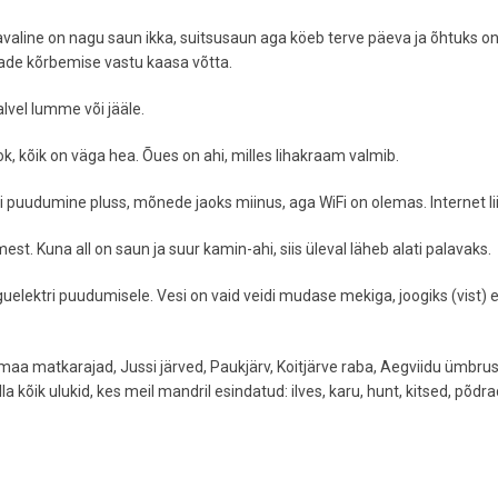
avaline on nagu saun ikka, suitsusaun aga köeb terve päeva ja õhtuks o
dade kõrbemise vastu kaasa võtta.
lvel lumme või jääle.
k, kõik on väga hea. Õues on ahi, milles lihakraam valmib.
i puudumine pluss, mõnede jaoks miinus, aga WiFi on olemas. Internet li
st. Kuna all on saun ja suur kamin-ahi, siis üleval läheb alati palavaks.
lektri puudumisele. Vesi on vaid veidi mudase mekiga, joogiks (vist) e
maa matkarajad, Jussi järved, Paukjärv, Koitjärve raba, Aegviidu ümbru
 kõik ulukid, kes meil mandril esindatud: ilves, karu, hunt, kitsed, põdra