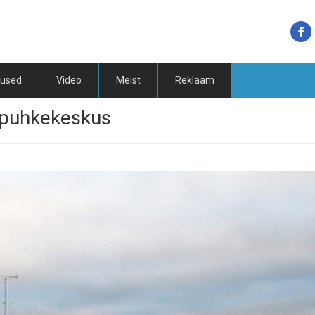
tused
Video
Meist
Reklaam
 puhkekeskus