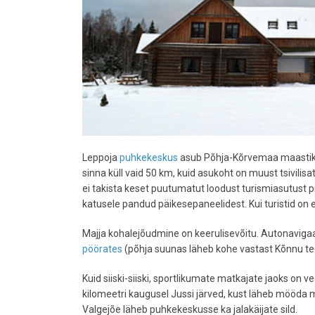
Leppoja
puhkekeskus
asub Põhja-Kõrvemaa maastik
sinna küll vaid 50 km, kuid asukoht on muust tsivilisat
ei takista keset puutumatut loodust turismiasutust 
katusele pandud päikesepaneelidest. Kui turistid on
Majja kohalejõudmine on keerulisevõitu. Autonavigaat
pöörates
(põhja suunas läheb kohe vastast Kõnnu te
Kuid siiski-siiski, sportlikumate matkajate jaoks on v
kilomeetri kaugusel Jussi järved, kust läheb mööda ma
Valgejõe läheb puhkekeskusse ka jalakäijate sild.