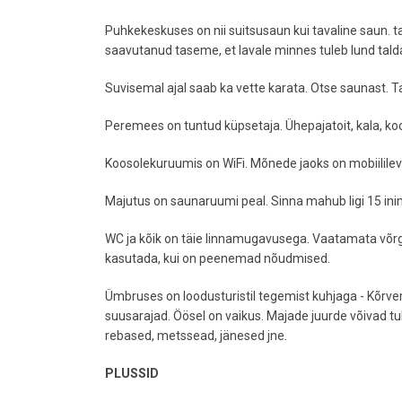
Puhkekeskuses on nii suitsusaun kui tavaline saun. t
saavutanud taseme, et lavale minnes tuleb lund tal
Suvisemal ajal saab ka vette karata. Otse saunast. Ta
Peremees on tuntud küpsetaja. Ühepajatoit, kala, koo
Koosolekuruumis on WiFi. Mõnede jaoks on mobiililev
Majutus on saunaruumi peal. Sinna mahub ligi 15 inime
WC ja kõik on täie linnamugavusega. Vaatamata võrgue
kasutada, kui on peenemad nõudmised.
Ümbruses on loodusturistil tegemist kuhjaga - Kõrve
suusarajad. Öösel on vaikus. Majade juurde võivad tulla
rebased, metssead, jänesed jne.
PLUSSID