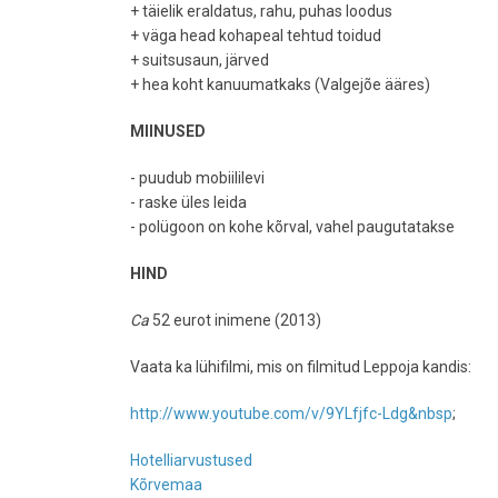
+ täielik eraldatus, rahu, puhas loodus
+ väga head kohapeal tehtud toidud
+ suitsusaun, järved
+ hea koht kanuumatkaks (Valgejõe ääres)
MIINUSED
- puudub mobiililevi
- raske üles leida
- polügoon on kohe kõrval, vahel paugutatakse
HIND
Ca
52 eurot inimene (2013)
Vaata ka lühifilmi, mis on filmitud Leppoja kandis:
http://www.youtube.com/v/9YLfjfc-Ldg&nbsp
;
Hotelliarvustused
Kõrvemaa