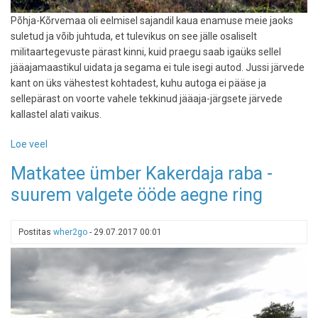
Põhja-Kõrvemaa oli eelmisel sajandil kaua enamuse meie jaoks
suletud ja võib juhtuda, et tulevikus on see jälle osaliselt
militaartegevuste pärast kinni, kuid praegu saab igaüks sellel
jääajamaastikul uidata ja segama ei tule isegi autod. Jussi järvede
kant on üks vähestest kohtadest, kuhu autoga ei pääse ja
sellepärast on voorte vahele tekkinud jääaja-järgsete järvede
kallastel alati vaikus.
Loe veel
-
Jussi
Matkatee ümber Kakerdaja raba -
järvede
suurem valgete ööde aegne ring
autovabad
jääaja-
maastikud
Postitas
wher2go
-
29.07.2017 00:01