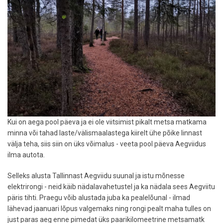
Kui on aega pool päeva ja ei ole viitsimist pikalt metsa matkama
minna või tahad laste/välismaalastega kiirelt ühe põike linnast
välja teha, siis siin on üks võimalus - veeta pool päeva Aegviidus
ilma autota.
Selleks alusta Tallinnast Aegviidu suunal ja istu mõnesse
elektrirongi - neid käib nädalavahetustel ja ka nädala sees Aegviitu
päris tihti. Praegu võib alustada juba ka pealelõunal - ilmad
lähevad jaanuari lõpus valgemaks ning rongi pealt maha tulles on
just paras aeg enne pimedat üks paarikilomeetrine metsamatk