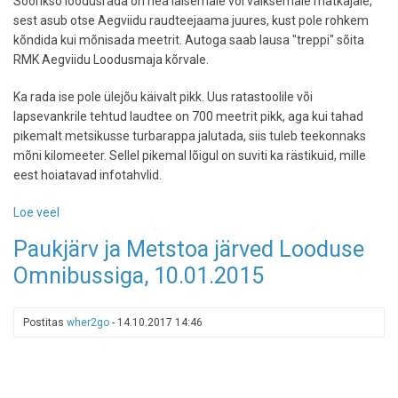
Sõõrikso loodusrada on hea laisemale või väiksemale matkajale,
sest asub otse Aegviidu raudteejaama juures, kust pole rohkem
kõndida kui mõnisada meetrit. Autoga saab lausa "treppi" sõita
RMK Aegviidu Loodusmaja kõrvale.
Ka rada ise pole ülejõu käivalt pikk. Uus ratastoolile või
lapsevankrile tehtud laudtee on 700 meetrit pikk, aga kui tahad
pikemalt metsikusse turbarappa jalutada, siis tuleb teekonnaks
mõni kilomeeter. Sellel pikemal lõigul on suviti ka rästikuid, mille
eest hoiatavad infotahvlid.
Loe veel
-
Sõõriksoo
Paukjärv ja Metstoa järved Looduse
matkarada
Omnibussiga, 10.01.2015
-
jalutuskäik
madude
Postitas
wher2go
-
14.10.2017 14:46
vahel