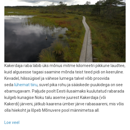
Kakerdaja raba läbib üks mõnus mitme kilomeetri pikkune laudtee,
kuid algusesse tagasi saamine mõnda teist teed pidi on keeruline.
Kevadel, hilissügisel ja vähese lumega talvel võib proovida
seda
lühemat tiiru
, suvel pika rohu ja sääskede-puukidega on see
ebamugavam. Paljude poolt Eesti ilusaimaks kuulutatud rabarada
kulgeb kunagise Noku talu aseme juurest Kakerdaja (või
Kakerdi) järveni, jätkub kaarena ümber järve rabasaareni, mis võis
olla hiiekoht ja lõpeb Mõnuvere pool männimetsa all.
Loe veel
-
Matkatee