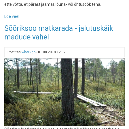
ette võtta, et pärast jaamas lõuna- või õhtusöök teha.
Loe veel
-
Lühike
Sõõriksoo matkarada - jalutuskäik
väljasõit:
madude vahel
kuidas
sisustada
pool
Postitas
wher2go
-
01.08.2018 12:07
päeva
Aegviidus