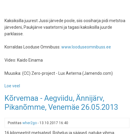
Kaksiksilla juurest Jussi järvede poole, siis oosiharja pidi metstoa
järvedeni, Paukjärve vaatetorni ja tagasi kaksiksilla juurde
parklasse.
Korraldas Looduse Omnibuss:
www.looduseomnibuss.ee
Video: Kaido Einama
Muusika: (CC) Zero-project - Lux Aeterna (Jamendo.com)
Loe veel
-
Paukjärv
Kõrvemaa - Aegviidu, Ännijärv,
ja
Pikanõmme, Venemäe 26.05.2013
Metstoa
järved
Looduse
Postitas
wher2go
-
13.10.2017 16:40
Omnibussiga,
10.01.2015
16 kilomeetrit metsateid. Rohelus ja sääsed, natuke vihma.