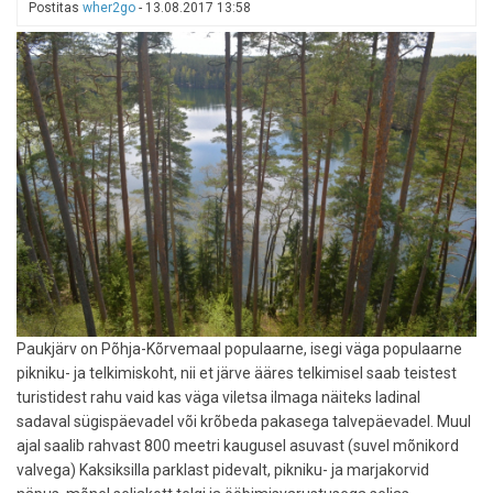
Postitas
wher2go
-
13.08.2017 13:58
Paukjärv on Põhja-Kõrvemaal populaarne, isegi väga populaarne
pikniku- ja telkimiskoht, nii et järve ääres telkimisel saab teistest
turistidest rahu vaid kas väga viletsa ilmaga näiteks ladinal
sadaval sügispäevadel või krõbeda pakasega talvepäevadel. Muul
ajal saalib rahvast 800 meetri kaugusel asuvast (suvel mõnikord
valvega) Kaksiksilla parklast pidevalt, pikniku- ja marjakorvid