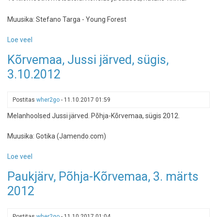
Muusika: Stefano Targa - Young Forest
Loe veel
-
Kõrvemaa
Kõrvemaa, Jussi järved, sügis,
-
3.10.2012
Aegviidu,
Ännijärv,
Pikanõmme,
Postitas
wher2go
-
11.10.2017 01:59
Venemäe
26.05.2013
Melanhoolsed Jussi järved. Põhja-Kõrvemaa, sügis 2012.
Muusika: Gotika (Jamendo.com)
Loe veel
-
Kõrvemaa,
Paukjärv, Põhja-Kõrvemaa, 3. märts
Jussi
2012
järved,
sügis,
3.10.2012
Postitas
wher2go
-
11.10.2017 01:04