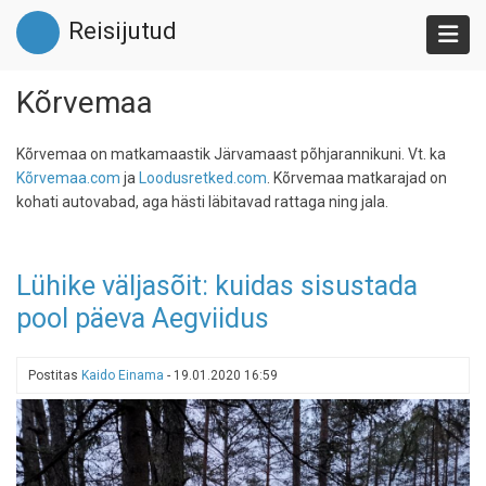
Liigu
Reisijutud
edasi
põhisisu
juurde
Kõrvemaa
Kõrvemaa on matkamaastik Järvamaast põhjarannikuni. Vt. ka
Kõrvemaa.com
ja
Loodusretked.com
. Kõrvemaa matkarajad on
kohati autovabad, aga hästi läbitavad rattaga ning jala.
Lühike väljasõit: kuidas sisustada
pool päeva Aegviidus
Postitas
Kaido Einama
-
19.01.2020 16:59