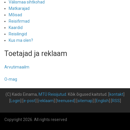
Välismaa sihtkohad
Matkarajad
Mõisad
Reisifirmad
Kaardid
Reisilingid
Kus ma olen?
Toetajad ja reklaam
Arvutimaailm
O-mag
(C) Kaido Einama,
MTÜ Reisijutud
.
Kõik õigused kaitstud
.
[
kontakt
]
[
Login
] [
e-post
] [
reklaam
] [
teenused
] [
sitemap
] [
English
] [
RSS
]
Copyright 2026. All rights reserved