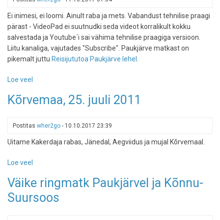
Ei inimesi, ei loomi. Ainult raba ja mets. Vabandust tehnilise praagi
pärast - VideoPad ei suutnudki seda videot korralikult kokku
salvestada ja Youtube´i sai vähima tehnilise praagiga versioon.
Liitu kanaliga, vajutades "Subscribe". Paukjärve matkast on
pikemalt juttu
Reisijututoa Paukjärve lehel
.
Loe veel
-
Paukjärv,
Kõrvemaa, 25. juuli 2011
Põhja-
Kõrvemaa,
3.
Postitas
wher2go
-
10.10.2017 23:39
märts
Uitame Kakerdaja rabas, Jänedal, Aegviidus ja mujal Kõrvemaal.
2012
Loe veel
-
Kõrvemaa,
Väike ringmatk Paukjärvel ja Kõnnu-
25.
Suursoos
juuli
2011