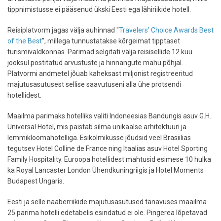
tippnimistusse ei pääsenud ükski Eesti ega lähiriikide hotell.
Reisiplatvorm jagas välja auhinnad "
Travelers' Choice Awards Best
of the Best
", millega tunnustatakse kõrgeimat tipptaset
turismivaldkonnas. Parimad selgitati välja reisisellide 12 kuu
jooksul postitatud arvustuste ja hinnangute mahu põhjal.
Platvormi andmetel jõuab kaheksast miljonist registreeritud
majutusasutusest sellise saavutuseni alla ühe protsendi
hotellidest.
Maailma parimaks hotelliks valiti Indoneesias Bandungis asuv G.H.
Universal Hotel, mis paistab silma unikaalse arhitektuuri ja
lemmikloomahotelliga. Esikolmikusse jõudsid veel Brasiilias
tegutsev Hotel Colline de France ning Itaalias asuv Hotel Sporting
Family Hospitality. Euroopa hotellidest mahtusid esimese 10 hulka
ka Royal Lancaster London Ühendkuningriigis ja Hotel Moments
Budapest Ungaris.
Eesti ja selle naaberriikide majutusasutused tänavuses maailma
25 parima hotelli edetabelis esindatud ei ole. Pingerea lõpetavad