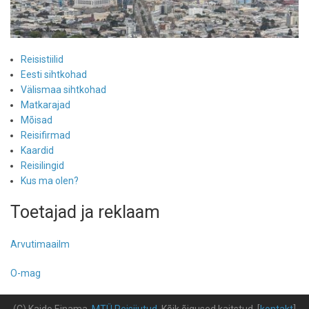
Reisistiilid
Eesti sihtkohad
Välismaa sihtkohad
Matkarajad
Mõisad
Reisifirmad
Kaardid
Reisilingid
Kus ma olen?
Toetajad ja reklaam
Arvutimaailm
O-mag