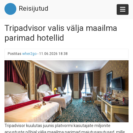
Liigu
Reisijutud
edasi
põhisisu
juurde
Tripadvisor valis välja maailma
parimad hotellid
Postitas
wher2go
-
11.06.2026 18:38
Tripadvisor kuulutas juunis platvormi kasutajate miljonite
arvustuste põhjal välja maailma parimad majutusasutused, mille