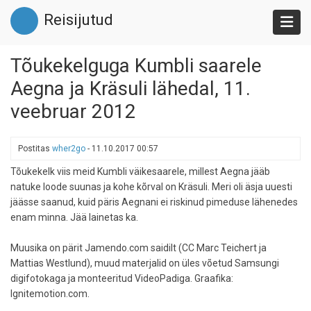
Liigu
Reisijutud
edasi
põhisisu
juurde
Tõukekelguga Kumbli saarele
Aegna ja Kräsuli lähedal, 11.
veebruar 2012
Postitas
wher2go
-
11.10.2017 00:57
Tõukekelk viis meid Kumbli väikesaarele, millest Aegna jääb
natuke loode suunas ja kohe kõrval on Kräsuli. Meri oli äsja uuesti
jäässe saanud, kuid päris Aegnani ei riskinud pimeduse lähenedes
enam minna. Jää lainetas ka.
Muusika on pärit Jamendo.com saidilt (CC Marc Teichert ja
Mattias Westlund), muud materjalid on üles võetud Samsungi
digifotokaga ja monteeritud VideoPadiga. Graafika:
Ignitemotion.com.