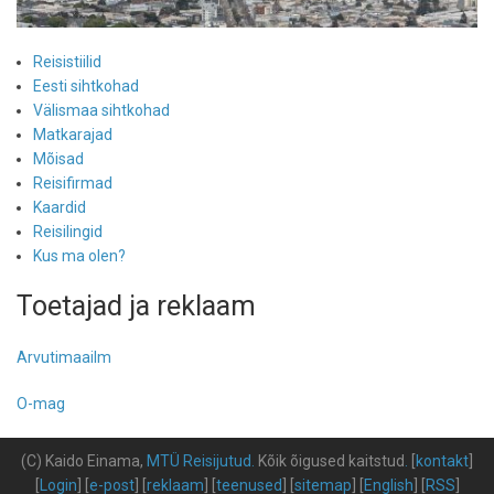
Reisistiilid
Eesti sihtkohad
Välismaa sihtkohad
Matkarajad
Mõisad
Reisifirmad
Kaardid
Reisilingid
Kus ma olen?
Toetajad ja reklaam
Arvutimaailm
O-mag
(C) Kaido Einama,
MTÜ Reisijutud
.
Kõik õigused kaitstud
.
[
kontakt
]
[
Login
] [
e-post
] [
reklaam
] [
teenused
] [
sitemap
] [
English
] [
RSS
]