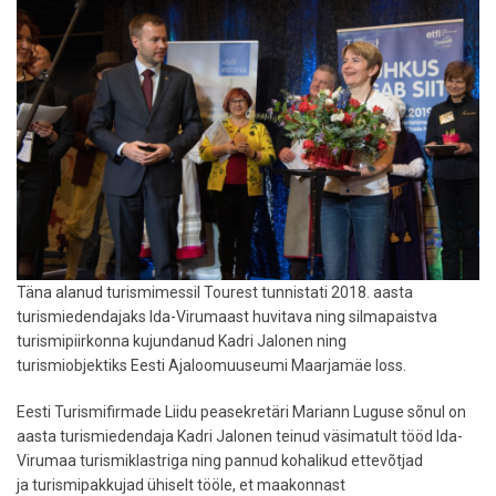
Täna alanud turismimessil Tourest tunnistati 2018. aasta
turismiedendajaks Ida-Virumaast huvitava ning silmapaistva
turismipiirkonna kujundanud Kadri Jalonen ning
turismiobjektiks Eesti Ajaloomuuseumi Maarjamäe loss.
Eesti Turismifirmade Liidu peasekretäri Mariann Luguse sõnul on
aasta turismiedendaja Kadri Jalonen teinud väsimatult tööd Ida-
Virumaa turismiklastriga ning pannud kohalikud ettevõtjad
ja turismipakkujad ühiselt tööle, et maakonnast