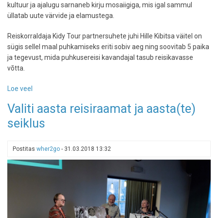
kultuur ja ajalugu sarnaneb kirju mosaiigiga, mis igal sammul
üllatab uute värvide ja elamustega.
Reiskorraldaja Kidy Tour partnersuhete juhi Hille Kibitsa väitel on
sügis sellel maal puhkamiseks eriti sobiv aeg ning soovitab 5 paika
ja tegevust, mida puhkusereisi kavandajal tasub reisikavasse
võtta.
Loe veel
-
Koobaslinn,
Valiti aasta reisiraamat ja aasta(te)
kuuma
seiklus
vee
allikad,
puuvillaloss
Postitas
wher2go
-
31.03.2018 13:32
ja
veel
mitu
kohta,
kuhu
Türgis
kindlasti