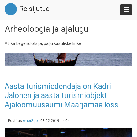
Liigu
Reisijutud
edasi
põhisisu
juurde
Arheoloogia ja ajalugu
Vt. ka Legendiotsija, palju kasulikke linke.
Aasta turismiedendaja on Kadri
Jalonen ja aasta turismiobjekt
Ajaloomuuseumi Maarjamäe loss
Postitas
wher2go
-
08.02.2019 14:04