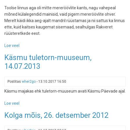
Toolse linnus aga oli mitte mereröövlite kants, nagu vahepeal
mõned külalegendid mainisid, vaid pigem mereröövlite ohver.
Merelt käidi ikka aeg-ajalt mandril rüüstamas ja nii sattus ka linnus
ette, kuid kaitses kaugemat sisemaad, sealhulgas Rakveret
rüüsteretkede eest.
Loe veel
-
Toolse
Käsmu tuletorn-muuseum,
ordulinnus
14.07.2013
-
Rakvere
merevärav
Postitas
wher2go
-
13.10.2017 16:50
Käsmu majakas ehk tuletorn-muuseum avati Käsmu Päevade ajal.
Loe veel
-
Käsmu
Kolga mõis, 26. detsember 2012
tuletorn-
muuseum,
14.07.2013