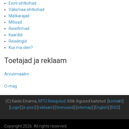
Eesti sihtkohad
Välismaa sihtkohad
Matkarajad
Mõisad
Reisifirmad
Kaardid
Reisilingid
Kus ma olen?
Toetajad ja reklaam
Arvutimaailm
O-mag
(C) Kaido Einama,
MTÜ Reisijutud
.
Kõik õigused kaitstud
.
[
kontakt
]
[
Login
] [
e-post
] [
reklaam
] [
teenused
] [
sitemap
] [
English
] [
RSS
]
Copyright 2026. All rights reserved