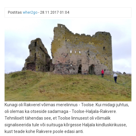
ja
aasta(te)
Postitas
wher2go
-
28.11.2017 01:04
seiklus
Kunagi oli Rakverel võimas merelinnus - Toolse. Kui midagi juhtus,
oli olemas ka otseside sadamaga - Toolse-Haljala-Rakvere.
Tehniliselt tähendas see, et Toolse linnusest oli võimalik
signaliseerida tule või suitsuga kõrgesse Haljala kindluskirikusse,
kust teade kohe Rakvere poole edasi anti.