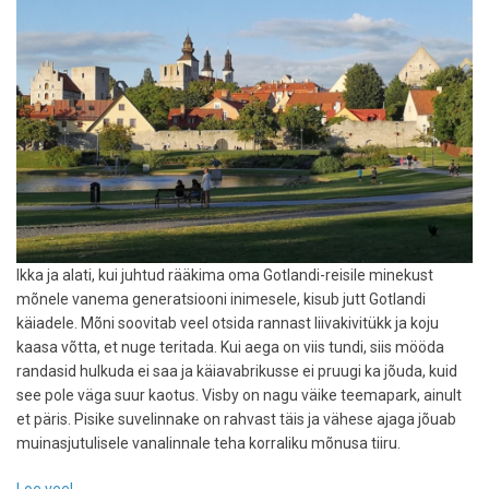
Ikka ja alati, kui juhtud rääkima oma Gotlandi-reisile minekust
mõnele vanema generatsiooni inimesele, kisub jutt Gotlandi
käiadele. Mõni soovitab veel otsida rannast liivakivitükk ja koju
kaasa võtta, et nuge teritada. Kui aega on viis tundi, siis mööda
randasid hulkuda ei saa ja käiavabrikusse ei pruugi ka jõuda, kuid
see pole väga suur kaotus. Visby on nagu väike teemapark, ainult
et päris. Pisike suvelinnake on rahvast täis ja vähese ajaga jõuab
muinasjutulisele vanalinnale teha korraliku mõnusa tiiru.