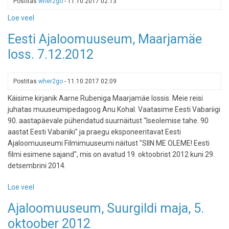
Postitas
wher2go
-
11.10.2017 02:13
Loe veel
-
Kolga
Eesti Ajaloomuuseum, Maarjamäe
mõis,
loss. 7.12.2012
26.
detsember
2012
Postitas
wher2go
-
11.10.2017 02:09
Käisime kirjanik Aarne Rubeniga Maarjamäe lossis. Meie reisi
juhatas muuseumipedagoog Anu Kohal. Vaatasime Eesti Vabariigi
90. aastapäevale pühendatud suurnäitust "Iseolemise tahe. 90
aastat Eesti Vabariiki" ja praegu eksponeeritavat Eesti
Ajaloomuuseumi Filmimuuseumi näitust "SIIN ME OLEME! Eesti
filmi esimene sajand", mis on avatud 19. oktoobrist 2012 kuni 29.
detsembrini 2014.
Loe veel
-
Eesti
Ajaloomuuseum, Suurgildi maja, 5.
Ajaloomuuseum,
oktoober 2012
Maarjamäe