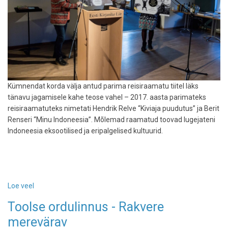
minna
Kümnendat korda välja antud parima reisiraamatu tiitel läks
tänavu jagamisele kahe teose vahel – 2017. aasta parimateks
reisiraamatuteks nimetati Hendrik Relve “Kiviaja puudutus” ja Berit
Renseri “Minu Indoneesia”. Mõlemad raamatud toovad lugejateni
Indoneesia eksootilised ja eripalgelised kultuurid.
Loe veel
-
Valiti
Toolse ordulinnus - Rakvere
aasta
merevärav
reisiraamat