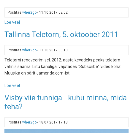
loss.
7.12.2012
Postitas
wher2go
-
11.10.2017 02:02
Loe veel
-
Ajaloomuuseum,
Tallinna Teletorn, 5. oktoober 2011
Suurgildi
maja,
5.
Postitas
wher2go
-
11.10.2017 00:13
oktoober
Teletorni renoveerimisel. 2012. aasta kevadeks peaks teletorn
2012
valmis saama. Liitu kanaliga, vajutades "Subscribe" video kohal.
Muusika on pärit Jamendo.com-ist.
Loe veel
-
Tallinna
Visby viie tunniga - kuhu minna, mida
Teletorn,
teha?
5.
oktoober
2011
Postitas
wher2go
-
18.07.2017 17:18