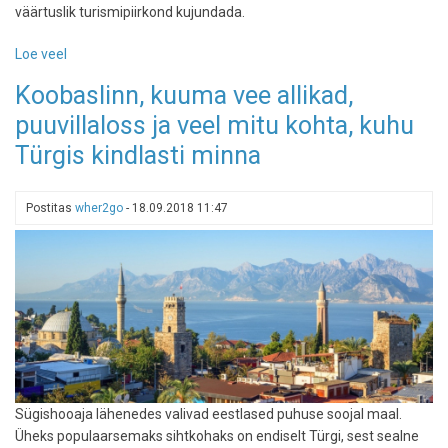
väärtuslik turismipiirkond kujundada.
Loe veel
-
Aasta
Koobaslinn, kuuma vee allikad,
turismiedendaja
puuvillaloss ja veel mitu kohta, kuhu
on
Kadri
Türgis kindlasti minna
Jalonen
ja
aasta
Postitas
wher2go
-
18.09.2018 11:47
turismiobjekt
Ajaloomuuseumi
Maarjamäe
loss
Sügishooaja lähenedes valivad eestlased puhuse soojal maal.
Üheks populaarsemaks sihtkohaks on endiselt Türgi, sest sealne