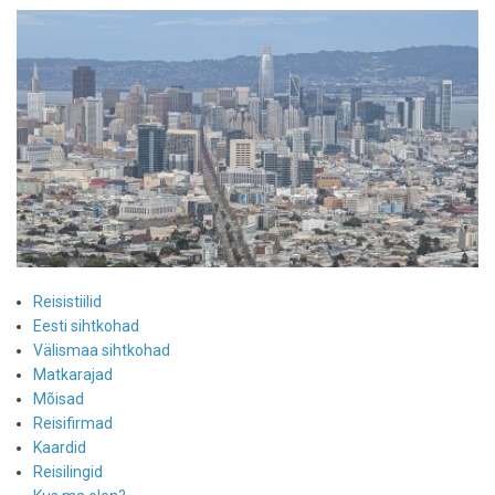
Reisistiilid
Eesti sihtkohad
Välismaa sihtkohad
Matkarajad
Mõisad
Reisifirmad
Kaardid
Reisilingid