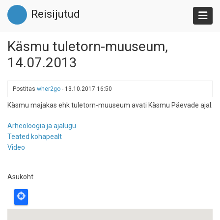
Liigu
Reisijutud
edasi
põhisisu
juurde
Käsmu tuletorn-muuseum,
14.07.2013
Postitas
wher2go
-
13.10.2017 16:50
Käsmu majakas ehk tuletorn-muuseum avati Käsmu Päevade ajal.
Arheoloogia ja ajalugu
Teated kohapealt
Video
Asukoht