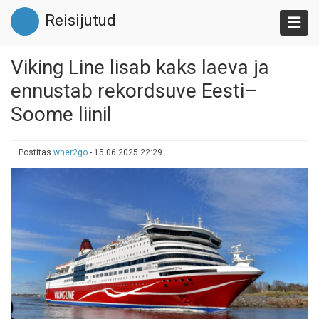
Liigu
Reisijutud
edasi
põhisisu
juurde
Viking Line lisab kaks laeva ja
ennustab rekordsuve Eesti–
Soome liinil
Postitas
wher2go
-
15.06.2025 22:29