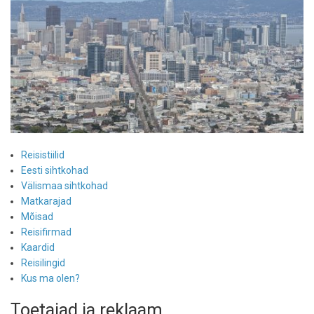
Reisistiilid
Eesti sihtkohad
Välismaa sihtkohad
Matkarajad
Mõisad
Reisifirmad
Kaardid
Reisilingid
Kus ma olen?
Toetajad ja reklaam