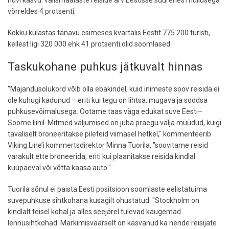
võrreldes 4 protsenti.
Kokku külastas tänavu esimeses kvartalis Eestit 775 200 turisti,
kellest ligi 320 000 ehk 41 protsenti olid soomlased.
Taskukohane puhkus jätkuvalt hinnas
"Majandusolukord võib olla ebakindel, kuid inimeste soov reisida ei
ole kuhugi kadunud – eriti kui tegu on lihtsa, mugava ja soodsa
puhkusevõimalusega. Ootame taas väga edukat suve Eesti–
Soome liinil. Mitmed väljumised on juba praegu välja müüdud, kuigi
tavaliselt broneeritakse pileteid viimasel hetkel," kommenteerib
Viking Line’i kommertsdirektor Minna Tuorila, "soovitame reisid
varakult ette broneerida, eriti kui plaanitakse reisida kindlal
kuupäeval või võtta kaasa auto."
Tuorila sõnul ei paista Eesti positsioon soomlaste eelistatuima
suvepuhkuse sihtkohana kusagilt ohustatud: "Stockholm on
kindlalt teisel kohal ja alles seejärel tulevad kaugemad
lennusihtkohad. Märkimisväärselt on kasvanud ka nende reisijate