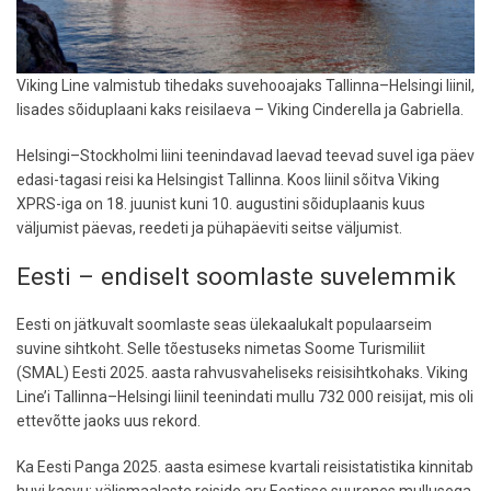
Viking Line valmistub tihedaks suvehooajaks Tallinna–Helsingi liinil,
lisades sõiduplaani kaks reisilaeva – Viking Cinderella ja Gabriella.
Helsingi–Stockholmi liini teenindavad laevad teevad suvel iga päev
edasi-tagasi reisi ka Helsingist Tallinna. Koos liinil sõitva Viking
XPRS-iga on 18. juunist kuni 10. augustini sõiduplaanis kuus
väljumist päevas, reedeti ja pühapäeviti seitse väljumist.
Eesti – endiselt soomlaste suvelemmik
Eesti on jätkuvalt soomlaste seas ülekaalukalt populaarseim
suvine sihtkoht. Selle tõestuseks nimetas Soome Turismiliit
(SMAL) Eesti 2025. aasta rahvusvaheliseks reisisihtkohaks. Viking
Line’i Tallinna–Helsingi liinil teenindati mullu 732 000 reisijat, mis oli
ettevõtte jaoks uus rekord.
Ka Eesti Panga 2025. aasta esimese kvartali reisistatistika kinnitab
huvi kasvu: välismaalaste reiside arv Eestisse suurenes mullusega