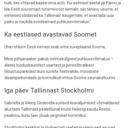
hulk, kes võtavad kaasa oma auto. Kui eelmisel aastal jäi Pärnu ja
Ida-Eesti suuremast turismivoost eemale, siis tänavu usume, et
inimesed sõidavad ka Tallinnast kaugemale, et avastada uusi
paiku ja nautida soodsamaid puhkusevõimalusi."
Ka eestlased avastavad Soomet
Üha rohkem Eesti inimesi seab oma suveplaanid Soome.
Meie põhjanaaber pakub mitmekülgseid puhkusevõimalusi –
alates looduskaunitest saartest ja peresõbralikest
lõbustusparkidest kuni suviste festivalide, moodsate
disainipiirkondade ja loomulikult ehtsa Soome saunakultuurini.
Iga päev Tallinnast Stockholmi
Gabriella ja Viking Cinderella suvised lisaväljumised võimaldavad
alustada Tallinnast pealelõunal kruiisi Helsingi kaudu Rootsi
pealinna, kuhu laev jõuab järgmisel hommikul.
Stockholmi kesklinn ja olulisemad vaatamisväärsused asuvad