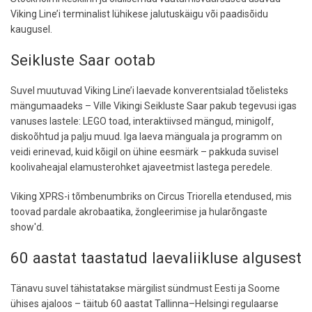
Viking Line’i terminalist lühikese jalutuskäigu või paadisõidu
kaugusel.
Seikluste Saar ootab
Suvel muutuvad Viking Line’i laevade konverentsialad tõelisteks
mängumaadeks – Ville Vikingi Seikluste Saar pakub tegevusi igas
vanuses lastele: LEGO toad, interaktiivsed mängud, minigolf,
diskoõhtud ja palju muud. Iga laeva mänguala ja programm on
veidi erinevad, kuid kõigil on ühine eesmärk – pakkuda suvisel
koolivaheajal elamusterohket ajaveetmist lastega peredele.
Viking XPRS-i tõmbenumbriks on Circus Triorella etendused, mis
toovad pardale akrobaatika, žongleerimise ja hularõngaste
show'd.
60 aastat taastatud laevaliikluse algusest
Tänavu suvel tähistatakse märgilist sündmust Eesti ja Soome
ühises ajaloos – täitub 60 aastat Tallinna–Helsingi regulaarse