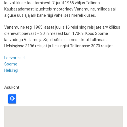
laevaliikluse taastamisest. 7. juulil 1965 väljus Tallinna
Kaubasadamast lipuehteis mootorlaev Vanemuine, millega sai
alguse uus ajajärk kahe riigi vahelises mereliikluses.
Vanemuine tegi 1965. aasta juulis 16 reisi ning reisijate arv kõikus
olenevalt päevast – 30 inimesest kuni 170-ni. Koos Soome
laevadega Vellamo ja Silja II sõitis esimesel kuul Tallinnast
Helsingisse 3196 reisijat ja Helsingist Tallinnasse 3070 reisijat.
Laevareisid
Soome
Helsingi
Asukoht