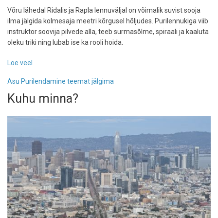
Võru lähedal Ridalis ja Rapla lennuväljal on võimalik suvist sooja
ilma jälgida kolmesaja meetri kõrgusel hõljudes. Purilennukiga viib
instruktor soovija pilvede alla, teeb surmasõlme, spiraali ja kaaluta
oleku triki ning lubab ise ka rooli hoida.
Loe veel
-
Lendamine
Asu Purilendamine teemat jälgima
ilma
mootorita
Kuhu minna?