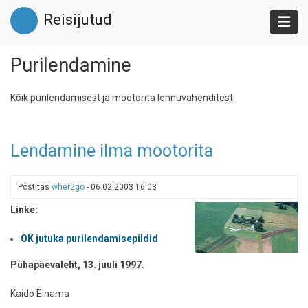
Liigu
Reisijutud
edasi
põhisisu
juurde
Purilendamine
Kõik purilendamisest ja mootorita lennuvahenditest.
Lendamine ilma mootorita
Postitas
wher2go
-
06.02.2003 16:03
Linke:
OK jutuka purilendamisepildid
Pühapäevaleht, 13. juuli 1997.
Kaido Einama