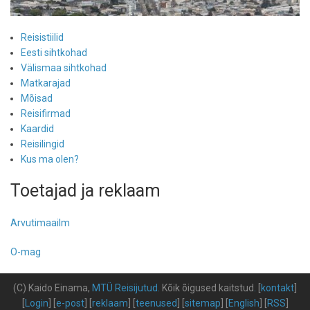
Reisistiilid
Eesti sihtkohad
Välismaa sihtkohad
Matkarajad
Mõisad
Reisifirmad
Kaardid
Reisilingid
Kus ma olen?
Toetajad ja reklaam
Arvutimaailm
O-mag
(C) Kaido Einama,
MTÜ Reisijutud
.
Kõik õigused kaitstud
.
[
kontakt
]
[
Login
] [
e-post
] [
reklaam
] [
teenused
] [
sitemap
] [
English
] [
RSS
]