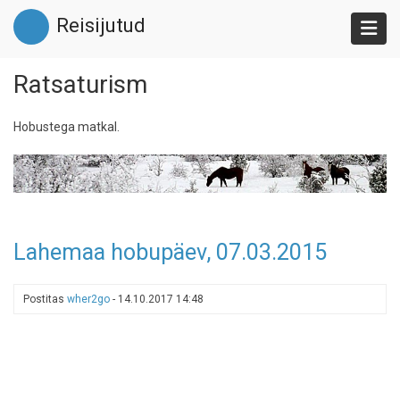
Liigu
Reisijutud
edasi
põhisisu
juurde
Ratsaturism
Hobustega matkal.
Lahemaa hobupäev, 07.03.2015
Postitas
wher2go
-
14.10.2017 14:48