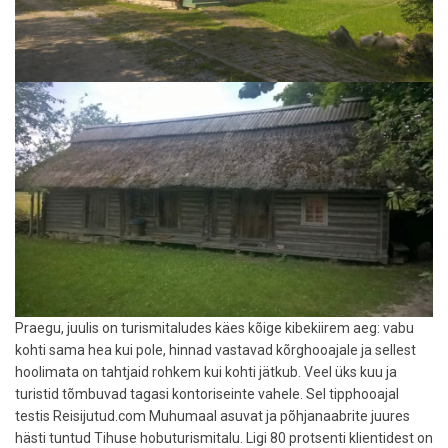
Praegu, juulis on turismitaludes käes kõige kibekiirem aeg: vabu
kohti sama hea kui pole, hinnad vastavad kõrghooajale ja sellest
hoolimata on tahtjaid rohkem kui kohti jätkub. Veel üks kuu ja
turistid tõmbuvad tagasi kontoriseinte vahele. Sel tipphooajal
testis Reisijutud.com Muhumaal asuvat ja põhjanaabrite juures
hästi tuntud Tihuse hobuturismitalu. Ligi 80 protsenti klientidest on