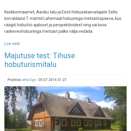
Keskkonnaamet, Aaviku talu ja Eesti Hobusekasvatajate Selts
korraldasid 7. märtsil Lahemaal hobustega metsatööpäeva, kus
räägiti hobutöö ajaloost ja perspektiividest ning sai koos
raskeveohobustega metsast palke välja vedada.
Loe veel
-
Lahemaa
Majutuse test: Tihuse
hobupäev,
hobuturismitalu
07.03.2015
Postitas
wher2go
-
05.07.2016 01:27