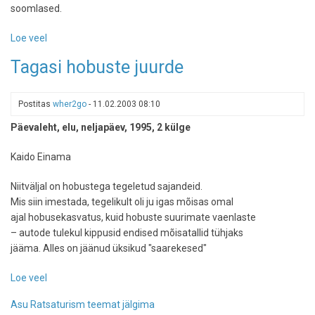
soomlased.
Loe veel
-
Majutuse
Tagasi hobuste juurde
test:
Tihuse
hobuturismitalu
Postitas
wher2go
-
11.02.2003 08:10
Päevaleht, elu, neljapäev, 1995, 2 külge
Kaido Einama
Niitväljal on hobustega tegeletud sajandeid.
Mis siin imestada, tegelikult oli ju igas mõisas omal
ajal hobusekasvatus, kuid hobuste suurimate vaenlaste
– autode tulekul kippusid endised mõisatallid tühjaks
jääma. Alles on jäänud üksikud "saarekesed"
Loe veel
-
Tagasi
Asu Ratsaturism teemat jälgima
hobuste