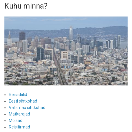
juurde
Kuhu minna?
Reisistiilid
Eesti sihtkohad
Välismaa sihtkohad
Matkarajad
Mõisad
Reisifirmad