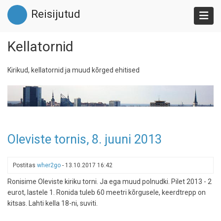
Liigu
Reisijutud
edasi
põhisisu
juurde
Kellatornid
Kirikud, kellatornid ja muud kõrged ehitised
Oleviste tornis, 8. juuni 2013
Postitas
wher2go
-
13.10.2017 16:42
Ronisime Oleviste kiriku torni. Ja ega muud polnudki. Pilet 2013 - 2
eurot, lastele 1. Ronida tuleb 60 meetri kõrgusele, keerdtrepp on
kitsas. Lahti kella 18-ni, suviti.