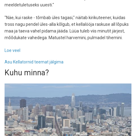
meeldetuletuseks uuesti."
"Näe, kui raske - tõmbab üles tagasi," näitab kirikuteener, kuidas
tross nagu pendel üles-alla kõlgub, et kellalööja raskuse all lõpuks
maa ja taeva vahel pidama jääda. Lüüa tuleb viis minutit järjest,
mõõdukate vahedega. Matustel harvemini, pulmadel tihemini.
Loe veel
-
Ma
Asu Kellatornid teemat jälgima
tulen
tornist
Kuhu minna?
ülevalt