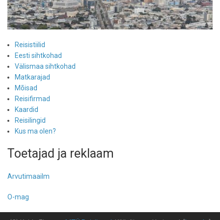
Reisistiilid
Eesti sihtkohad
Välismaa sihtkohad
Matkarajad
Mõisad
Reisifirmad
Kaardid
Reisilingid
Kus ma olen?
Toetajad ja reklaam
Arvutimaailm
O-mag