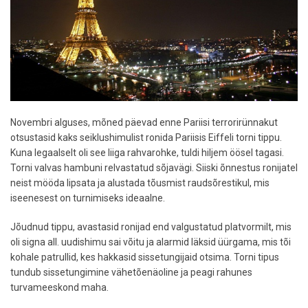
Novembri alguses, mõned päevad enne Pariisi terrorirünnakut
otsustasid kaks seiklushimulist ronida Pariisis Eiffeli torni tippu.
Kuna legaalselt oli see liiga rahvarohke, tuldi hiljem öösel tagasi.
Torni valvas hambuni relvastatud sõjavägi. Siiski õnnestus ronijatel
neist mööda lipsata ja alustada tõusmist raudsõrestikul, mis
iseenesest on turnimiseks ideaalne.
Jõudnud tippu, avastasid ronijad end valgustatud platvormilt, mis
oli signa all. uudishimu sai võitu ja alarmid läksid üürgama, mis tõi
kohale patrullid, kes hakkasid sissetungijaid otsima. Torni tipus
tundub sissetungimine vähetõenäoline ja peagi rahunes
turvameeskond maha.