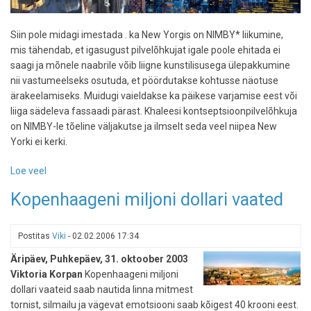
Siin pole midagi imestada . ka New Yorgis on NIMBY* liikumine,
mis tähendab, et igasugust pilvelõhkujat igale poole ehitada ei
saagi ja mõnele naabrile võib liigne kunstilisusega ülepakkumine
nii vastumeelseks osutuda, et pöördutakse kohtusse näotuse
ärakeelamiseks. Muidugi vaieldakse ka päikese varjamise eest või
liiga sädeleva fassaadi pärast. Khaleesi kontseptsioonpilvelõhkuja
on NIMBY-le tõeline väljakutse ja ilmselt seda veel niipea New
Yorki ei kerki.
Loe veel
-
Khaleesi
Kopenhaageni miljoni dollari vaated
-
kas
sellist
Postitas
Viki
-
02.02.2006 17:34
pilvelõhkujat
Äripäev, Puhkepäev, 31. oktoober 2003
New
Viktoria Korpan
Kopenhaageni miljoni
York
dollari vaateid saab nautida linna mitmest
vajabki?
tornist, silmailu ja vägevat emotsiooni saab kõigest 40 krooni eest.