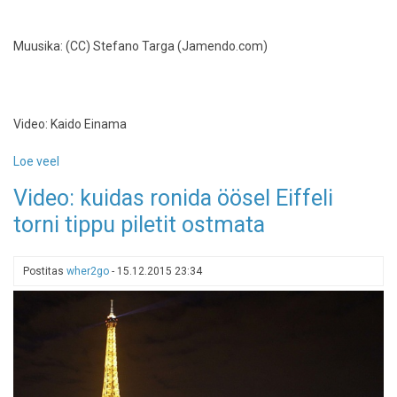
Muusika: (CC) Stefano Targa (Jamendo.com)
Video: Kaido Einama
Loe veel
-
Oleviste
Video: kuidas ronida öösel Eiffeli
tornis,
torni tippu piletit ostmata
8.
juuni
2013
Postitas
wher2go
-
15.12.2015 23:34