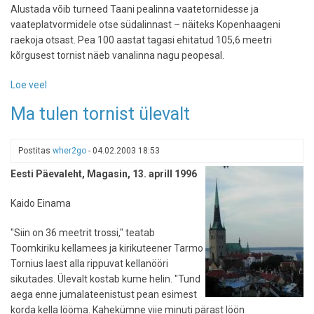
Alustada võib turneed Taani pealinna vaatetornidesse ja
vaateplatvormidele otse südalinnast – näiteks Kopenhaageni
raekoja otsast. Pea 100 aastat tagasi ehitatud 105,6 meetri
kõrgusest tornist näeb vanalinna nagu peopesal.
Loe veel
-
Kopenhaageni
Ma tulen tornist ülevalt
miljoni
dollari
vaated
Postitas
wher2go
-
04.02.2003 18:53
Eesti Päevaleht, Magasin, 13. aprill 1996
Kaido Einama
"Siin on 36 meetrit trossi," teatab
Toomkiriku kellamees ja kirikuteener Tarmo
Tornius laest alla rippuvat kellanööri
sikutades. Ülevalt kostab kume helin. "Tund
aega enne jumalateenistust pean esimest
korda kella lööma. Kahekümne viie minuti pärast löön