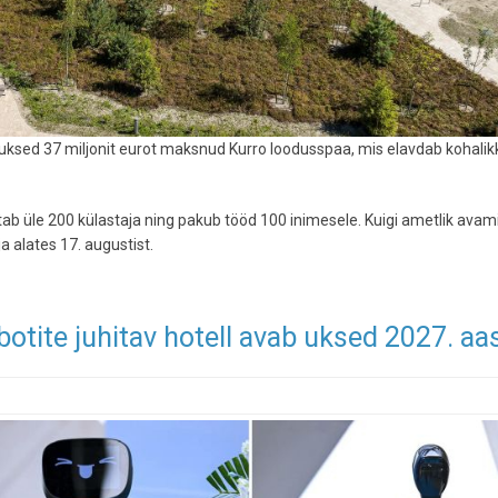
 uksed 37 miljonit eurot maksnud Kurro loodusspaa, mis elavdab kohalik
b üle 200 külastaja ning pakub tööd 100 inimesele. Kuigi ametlik avam
ja alates 17. augustist.
otite juhitav hotell avab uksed 2027. aa