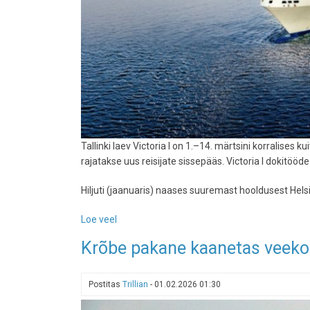
Tallinki laev Victoria I on 1.–14. märtsini korralises
rajatakse uus reisijate sissepääs. Victoria I dokitööde
Hiljuti (jaanuaris) naases suuremast hooldusest Hels
Loe veel
-
Tallinki
Krõbe pakane kaanetas veekogu
laev
Victoria
I
Postitas
Trillian
-
01.02.2026 01:30
suundus