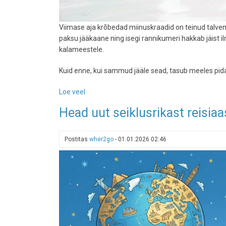
Viimase aja krõbedad miinuskraadid on teinud talven
paksu jääkaane ning isegi rannikumeri hakkab jäist i
kalameestele.
Kuid enne, kui sammud jääle sead, tasub meeles pidada
Loe veel
-
Krõbe
Head uut seiklusrikast reisiaa
pakane
kaanetas
veekogud:
Postitas
wher2go
-
01.01.2026 02:46
kuhu
minna
ja
kuidas
jääl
ellu
jääda?