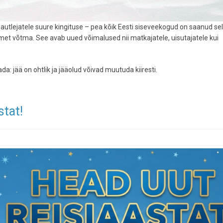
autlejatele suure kingituse – pea kõik Eesti siseveekogud on saanud se
lmet võtma. See avab uued võimalused nii matkajatele, uisutajatele kui
: jää on ohtlik ja jääolud võivad muutuda kiiresti.
stat!