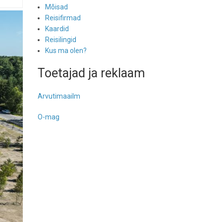
Mõisad
Reisifirmad
Kaardid
Reisilingid
Kus ma olen?
Toetajad ja reklaam
Arvutimaailm
O-mag