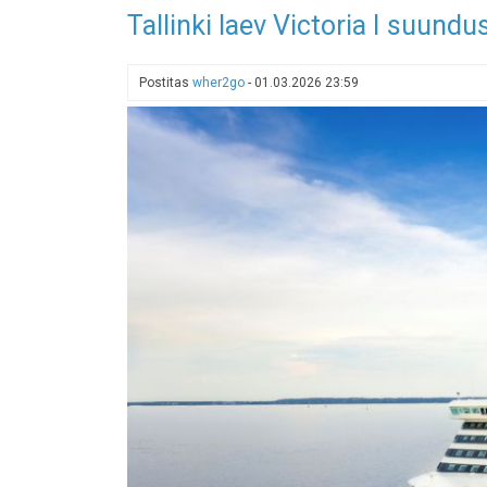
Maailma
Tallinki laev Victoria I suund
esimene
täielikult
robotite
Postitas
wher2go
-
01.03.2026 23:59
juhitav
hotell
avab
uksed
2027.
aastal