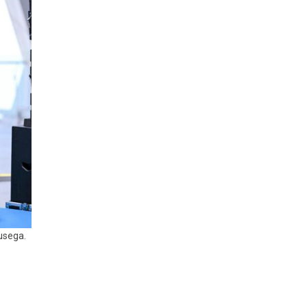
usega.