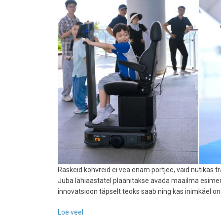
Raskeid kohvreid ei vea enam portjee, vaid nutikas t
Juba lähiaastatel plaanitakse avada maailma esimen
innovatsioon täpselt teoks saab ning kas inimkäel o
Loe veel
-