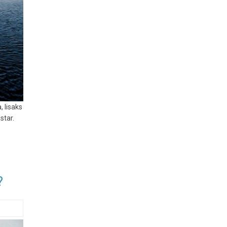
, lisaks
star.
?