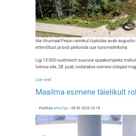
Ida-Virumaal Peipsi rannikul Uuskülas avab augustis
ettevõtlust ja loob piirkonda uue turismisihtkoha.
Ligi 13 000 ruutmeetri suurune spaakompleks mahuta
toimus eile, 28. juulil, oodatakse esimesi ööbijaid maj
Loe veel
-
Peipsi
Maailma esimene täielikult rob
rannikul
avab
uksed
Postitas
wher2go
-
28.06.2026 20:18
Kurro
loodusspaa