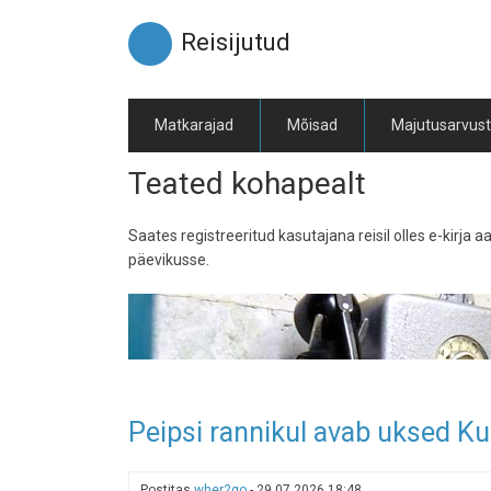
Liigu
edasi
Reisijutud
põhisisu
juurde
Matkarajad
Mõisad
Majutusarvus
Teated kohapealt
Saates registreeritud kasutajana reisil olles e-kirja aadr
päevikusse.
Peipsi rannikul avab uksed K
Postitas
wher2go
-
29.07.2026 18:48