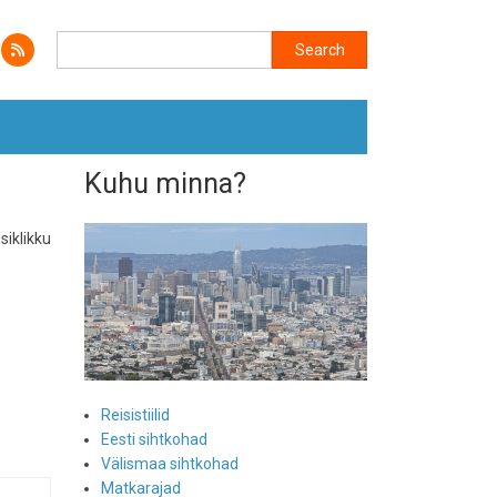
Search
Search
Kuhu minna?
isiklikku
Reisistiilid
Eesti sihtkohad
Välismaa sihtkohad
Matkarajad