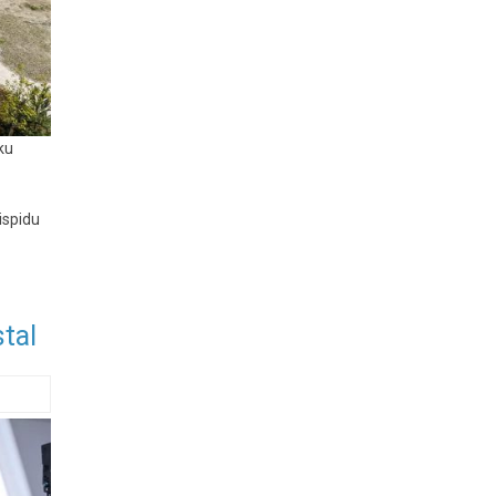
ku
ispidu
stal