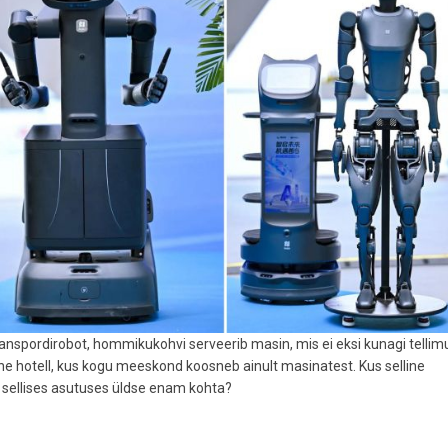
ranspordirobot, hommikukohvi serveerib masin, mis ei eksi kunagi tellim
e hotell, kus kogu meeskond koosneb ainult masinatest. Kus selline
n sellises asutuses üldse enam kohta?