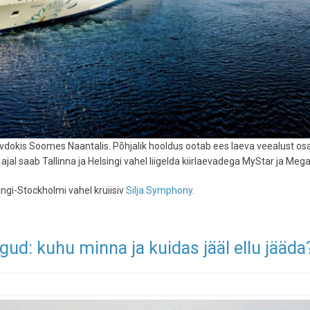
 kuivdokis Soomes Naantalis. Põhjalik hooldus ootab ees laeva veealust osa
 ajal saab Tallinna ja Helsingi vahel liigelda kiirlaevadega MyStar ja Mega
ingi-Stockholmi vahel kruiisiv
Silja Symphony
.
d: kuhu minna ja kuidas jääl ellu jääda