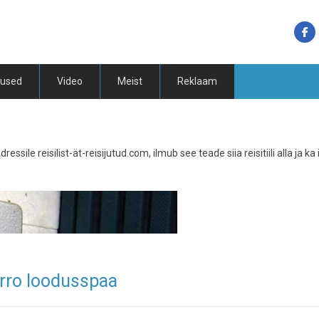
tused
Video
Meist
Reklaam
essile reisilist-ät-reisijutud.com, ilmub see teade siia reisitiili alla ja ka 
urro loodusspaa