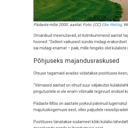
Pädaste mõis 2000. aastal. Foto: (CC)
Elke Wetzig
, W
Omanikud meenutavad, et kolmkümmend aastat tagas
hooned: "Sellest vaikusest sündis midagi erakordset...
sai midagi enamat – paik, mille hingeks olid külali
Põhjuseks majandusraskused
Otsuse tagamaid avades viidatakse postituses keeruli
"Viimased aastad on olnud suur väljakutse külalislah
pingutustele ei ole enam võimalik tegevust endisel ku
Pädaste Mõis on aastate jooksul pälvinud lugematul h
majutuskogemuse eest, olles paljudele reisisõpradele 
Postituses tänatakse südamest kõiki külalisi lähedal