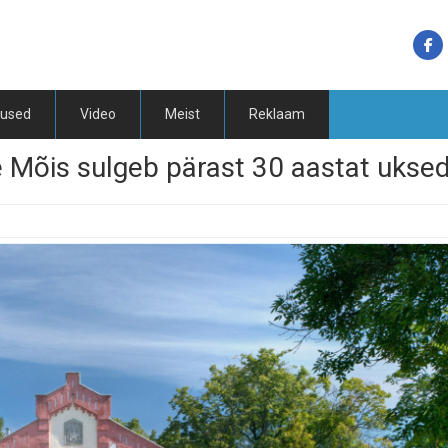
tused
Video
Meist
Reklaam
 Mõis sulgeb pärast 30 aastat ukse