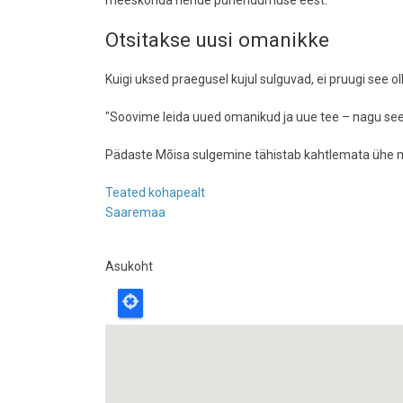
meeskonda nende pühendumuse eest.
Otsitakse uusi omanikke
Kuigi uksed praegusel kujul sulguvad, ei pruugi see o
"Soovime leida uued omanikud ja uue tee – nagu see 
Pädaste Mõisa sulgemine tähistab kahtlemata ühe märg
Teated kohapealt
Saaremaa
Asukoht