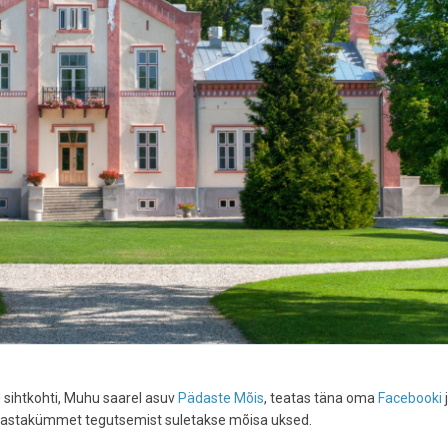
 sihtkohti, Muhu saarel asuv
Pädaste Mõis
, teatas täna oma
Facebooki
 aastakümmet tegutsemist suletakse mõisa uksed.