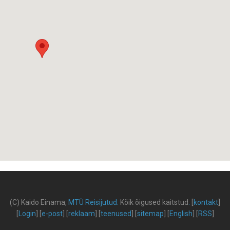
(C) Kaido Einama,
MTÜ Reisijutud
.
Kõik õigused kaitstud
.
[
kontakt
]
[
Login
] [
e-post
] [
reklaam
] [
teenused
] [
sitemap
] [
English
] [
RSS
]