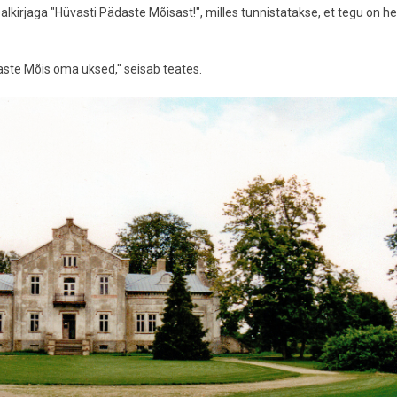
kirjaga "Hüvasti Pädaste Mõisast!", milles tunnistatakse, et tegu on h
te Mõis oma uksed," seisab teates.