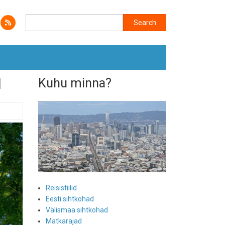
Search
Search
d
Kuhu minna?
Reisistiilid
Eesti sihtkohad
Välismaa sihtkohad
Matkarajad