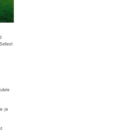
d
Sellest
kidele
a- ja
st