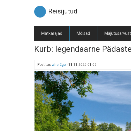
Liigu
edasi
Reisijutud
põhisisu
juurde
Matkarajad
Mõisad
Majutusarvus
Kurb: legendaarne Pädaste
Postitas
wher2go
-
11.11.2025 01:09