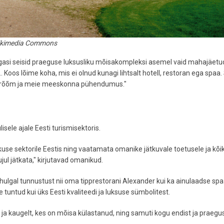
ikimedia Commons
i seisid praeguse luksusliku mõisakompleksi asemel vaid mahajäetu
 Koos lõime koha, mis ei olnud kunagi lihtsalt hotell, restoran ega spaa. 
ste rõõm ja meie meeskonna pühendumus."
sele ajale Eesti turismisektoris.
kuse sektorile Eestis ning vaatamata omanike jätkuvale toetusele ja kõi
jul jätkata," kirjutavad omanikud.
ulgal tunnustust nii oma tipprestorani Alexander kui ka ainulaadse spa
tuntud kui üks Eesti kvaliteedi ja luksuse sümbolitest.
t ja kaugelt, kes on mõisa külastanud, ning samuti kogu endist ja praegu