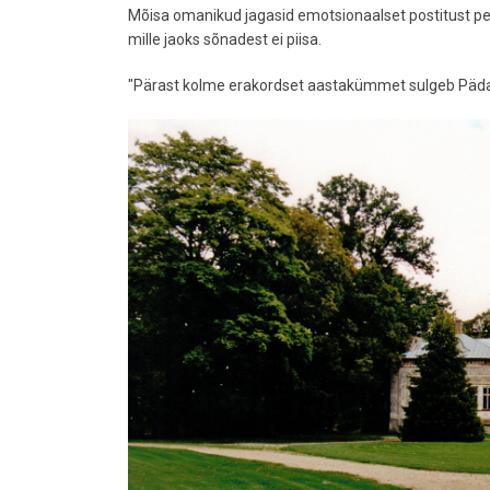
Mõisa omanikud jagasid emotsionaalset postitust peal
mille jaoks sõnadest ei piisa.
"Pärast kolme erakordset aastakümmet sulgeb Pädas