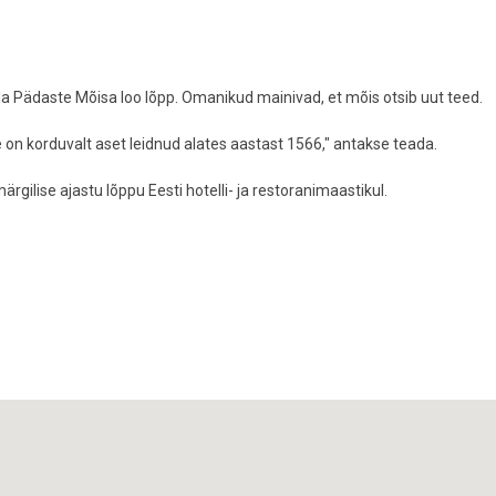
lla Pädaste Mõisa loo lõpp. Omanikud mainivad, et mõis otsib uut teed.
on korduvalt aset leidnud alates aastast 1566," antakse teada.
ilise ajastu lõppu Eesti hotelli- ja restoranimaastikul.