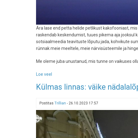
Ära lase end petta helide petlikust kakofooniast, mi
raskendab keskendumist, tuues pikema aja jooksul kaa
sotsiaalmeedia teavituste lõputu jada, kohvikute sumi
rünnak meie meeltele, meie närvisüsteemile ja hinge
Me oleme juba unustanud, mis tunne on vaikuses olla,
Loe veel
-
Põgene
Külmas linnas: väike nädalalõ
mürasaasta
eest:
10
Postitas
Trillian
-
26.10.2023 17:57
paradiisi,
kus
kõrvad
ja
aju