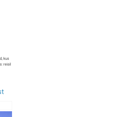
d, kus
 reisil
st