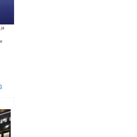
 ja
ne
s