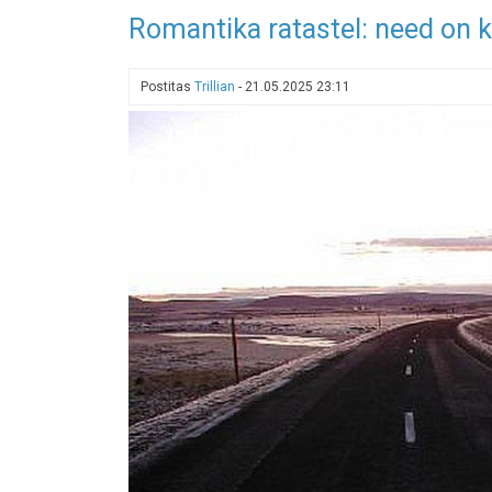
Zoox
Romantika ratastel: need on 
-
sõit
robotaksoga
Postitas
Trillian
-
21.05.2025 23:11
Las
Vegases