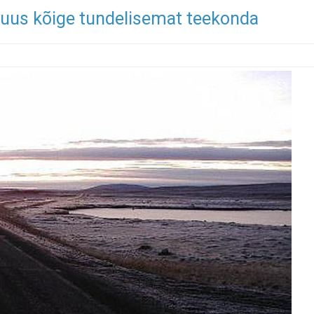
kuus kõige tundelisemat teekonda