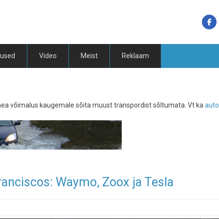
tused
Video
Meist
Reklaam
hea võimalus kaugemale sõita muust transpordist sõltumata. Vt ka
auto
Franciscos: Waymo, Zoox ja Tesla