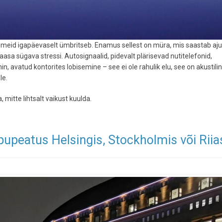
s meid igapäevaselt ümbritseb. Enamus sellest on müra, mis saastab aju
sa sügava stressi. Autosignaalid, pidevalt plärisevad nutitelefonid,
n, avatud kontorites lobisemine – see ei ole rahulik elu, see on akustili
le.
 mitte lihtsalt vaikust kuulda.
pupeatus Helsingis, Stockholmis või Riia