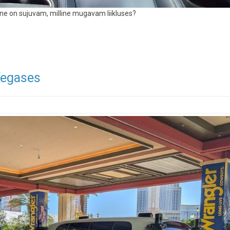
ine on sujuvam, milline mugavam liikluses?
Vegases