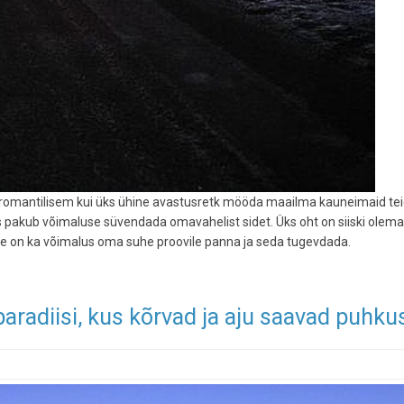
s romantilisem kui üks ühine avastusretk mööda maailma kauneimaid tei
s pakub võimaluse süvendada omavahelist sidet. Üks oht on siiski olemas:
 see on ka võimalus oma suhe proovile panna ja seda tugevdada.
radiisi, kus kõrvad ja aju saavad puhku