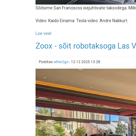
Sõitsime San Franciscos isejuhtivate taksodega. Mill
Video: Kaido Einama. Tesla video: Andre Nakkurt.
Loe veel
-
Kolm
Zoox - sõit robotaksoga Las 
isejuhtivat
taksot
San
Postitas
wher2go
-
12.12.2025 13:28
Franciscos:
Waymo,
Zoox
ja
Tesla