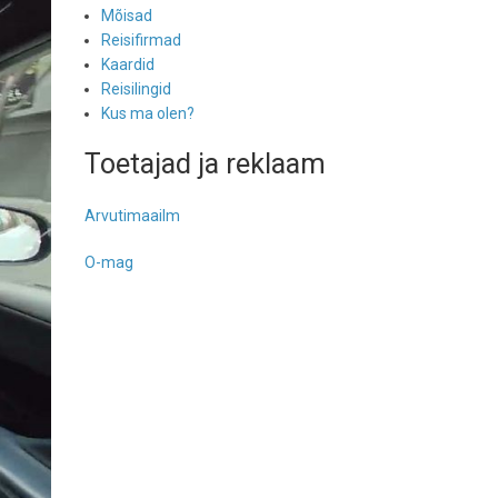
Mõisad
Reisifirmad
Kaardid
Reisilingid
Kus ma olen?
Toetajad ja reklaam
Arvutimaailm
O-mag