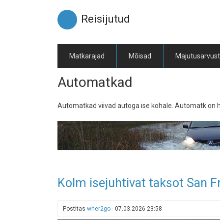
Liigu
edasi
Reisijutud
põhisisu
juurde
Matkarajad
Mõisad
Majutusarvus
Automatkad
Automatkad viivad autoga ise kohale. Automatk on 
Kolm isejuhtivat taksot San 
Postitas
wher2go
-
07.03.2026 23:58