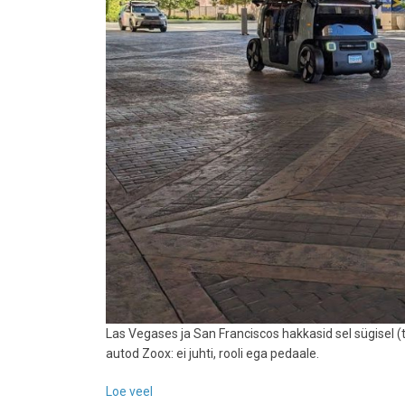
Las Vegases ja San Franciscos hakkasid sel sügisel (
autod Zoox: ei juhti, rooli ega pedaale.
Loe veel
-