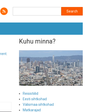
Search
Search
Kuhu minna?
rent
.
Reisistiilid
Eesti sihtkohad
Välismaa sihtkohad
Matkarajad