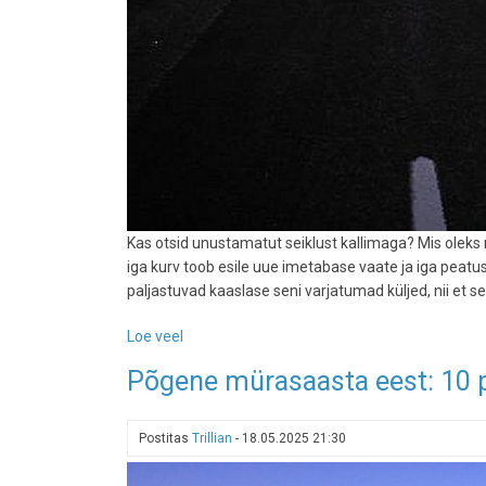
Kas otsid unustamatut seiklust kallimaga? Mis olek
iga kurv toob esile uue imetabase vaate ja iga peatu
paljastuvad kaaslase seni varjatumad küljed, nii et
Loe veel
-
Romantika
Põgene mürasaasta eest: 10 pa
ratastel:
need
on
Postitas
Trillian
-
18.05.2025 21:30
kuus
kõige