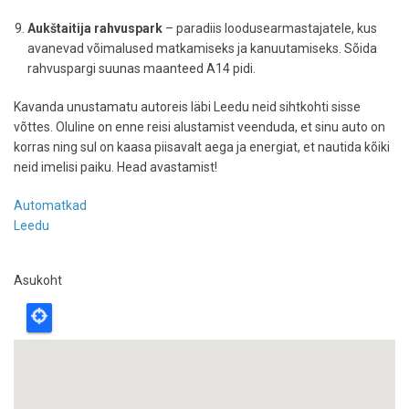
Aukštaitija rahvuspark
– paradiis loodusearmastajatele, kus
avanevad võimalused matkamiseks ja kanuutamiseks. Sõida
rahvuspargi suunas maanteed A14 pidi.
Kavanda unustamatu autoreis läbi Leedu neid sihtkohti sisse
võttes. Oluline on enne reisi alustamist veenduda, et sinu auto on
korras ning sul on kaasa piisavalt aega ja energiat, et nautida kõiki
neid imelisi paiku. Head avastamist!
Automatkad
Leedu
Asukoht