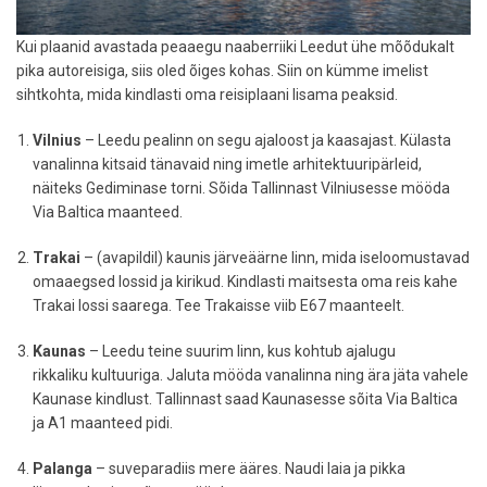
Kui plaanid avastada peaaegu naaberriiki Leedut ühe mõõdukalt
pika autoreisiga, siis oled õiges kohas. Siin on kümme imelist
sihtkohta, mida kindlasti oma reisiplaani lisama peaksid.
Vilnius
– Leedu pealinn on segu ajaloost ja kaasajast. Külasta
vanalinna kitsaid tänavaid ning imetle arhitektuuripärleid,
näiteks Gediminase torni. Sõida Tallinnast Vilniusesse mööda
Via Baltica maanteed.
Trakai
– (avapildil) kaunis järveäärne linn, mida iseloomustavad
omaaegsed lossid ja kirikud. Kindlasti maitsesta oma reis kahe
Trakai lossi saarega. Tee Trakaisse viib E67 maanteelt.
Kaunas
– Leedu teine suurim linn, kus kohtub ajalugu
rikkaliku kultuuriga. Jaluta mööda vanalinna ning ära jäta vahele
Kaunase kindlust. Tallinnast saad Kaunasesse sõita Via Baltica
ja A1 maanteed pidi.
Palanga
– suveparadiis mere ääres. Naudi laia ja pikka