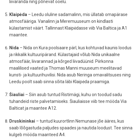
liivaranda ning põnevat ööelu.
Klaipėda
– Leedu oluline sadamalinn, mis üllatab omapärase
atmosfääriga. Vanalinn ja Meremuuseum on kindlasti
külastamist väärt. Tallinnast Klaipėdasse viib Via Baltica ja A1
maantee.
Nida
– Nida on Kura poolsaare pärl, kus kohtuvad kaunis loodus
ja rikkalik kultuuripärand. Külastajaid võlub Nida unikaalne
atmosfäär, liivarannad ja kõrged liivadüünid. Piirkonna
maalilised vaated ja Thomas Manni muuseum meelitavad
kunsti- ja kultuurihuvilisi. Nida asub Neringa omavalitsuses ning
Leedu poolt saab sinna sõita läbi Klaipėda praamiga.
Šiauliai
– Siin asub tuntud Ristimägi, kuhu on toodud sadu
tuhandeid riste palvetamiseks. Šiauliaisse viib tee mööda Via
Balticat ja maantee A12.
Druskininkai
– tuntud kuurortlinn Nemunase jõe ääres, kus
saab lõõgastuda paljudes spaades ja nautida loodust. Tee sinna
kulgeb mööda maanteed A4.