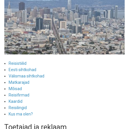
Reisistiilid
Eesti sihtkohad
Välismaa sihtkohad
Matkarajad
Mõisad
Reisifirmad
Kaardid
Reisilingid
Kus ma olen?
Toetajad ja reklaam