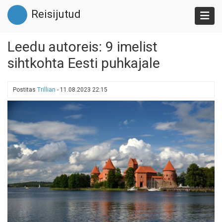
Liigu
Reisijutud
edasi
põhisisu
juurde
Leedu autoreis: 9 imelist
sihtkohta Eesti puhkajale
Postitas
Trillian
-
11.08.2023 22:15