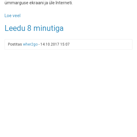
ümmarguse ekraani ja üle Interneti.
Loe veel
-
Vilnius
Leedu 8 minutiga
seadis
linna
üles
Postitas
wher2go
-
14.10.2017 15:07
Stargate
´i
laadse
portaali,
kust
saab
teise
linna
vaadata