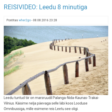
Lühike
REISIVIDEO: Leedu 8 minutiga
sissejuhatus:
kuhu
planeerida
Postitas
wher2go
-
08.08.2016 23:28
oma
Baltimaade
autoreisi
Leedu tuntud tiir on marsruudil Palanga-Nida-Kaunas-Trakai-
Vilnius. Käisime nelja päevaga selle läbi koos Looduse
Omnibussiga, mille esimene reis Leetu see oligi.