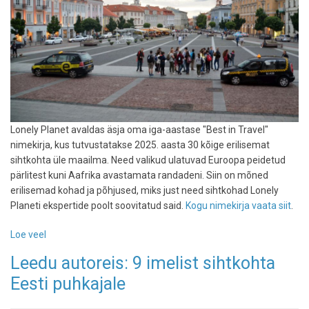
Lonely Planet avaldas äsja oma iga-aastase "Best in Travel"
nimekirja, kus tutvustatakse 2025. aasta 30 kõige erilisemat
sihtkohta üle maailma. Need valikud ulatuvad Euroopa peidetud
pärlitest kuni Aafrika avastamata randadeni. Siin on mõned
erilisemad kohad ja põhjused, miks just need sihtkohad Lonely
Planeti ekspertide poolt soovitatud said.
Kogu nimekirja vaata siit
.
Loe veel
-
Lonely
Leedu autoreis: 9 imelist sihtkohta
Planet
Eesti puhkajale
soovitab:
need