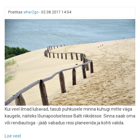
Postitas
wher2go
-
02.08.2017 14:04
Kui veel ilmad lubavad, tasub puhkusele minna kuhugi mitte väga
kaugele, näiteks lõunapoolsetesse Balti riikidesse. Sinna saab oma
või rendiautoga - jääb vabadus reisi planeerida ja kohti valida.
Loe veel
-