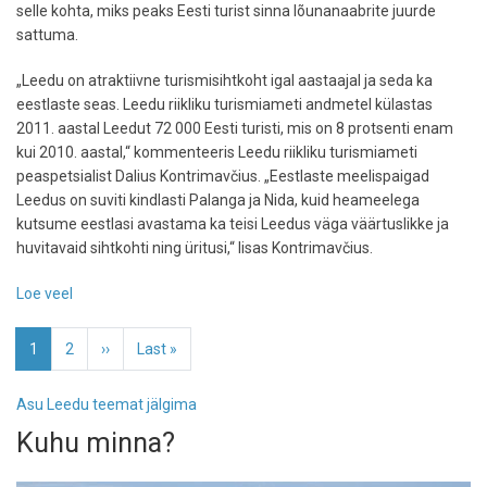
selle kohta, miks peaks Eesti turist sinna lõunanaabrite juurde
sattuma.
„Leedu on atraktiivne turismisihtkoht igal aastaajal ja seda ka
eestlaste seas. Leedu riikliku turismiameti andmetel külastas
2011. aastal Leedut 72 000 Eesti turisti, mis on 8 protsenti enam
kui 2010. aastal,“ kommenteeris Leedu riikliku turismiameti
peaspetsialist Dalius Kontrimavčius. „Eestlaste meelispaigad
Leedus on suviti kindlasti Palanga ja Nida, kuid heameelega
kutsume eestlasi avastama ka teisi Leedus väga väärtuslikke ja
huvitavaid sihtkohti ning üritusi,“ lisas Kontrimavčius.
Loe veel
-
Leedu
Pagination
kutsub
Eesolev
1
Page
2
Järgmine
››
Viimane
Last »
leht
leht
leht
Asu Leedu teemat jälgima
Kuhu minna?