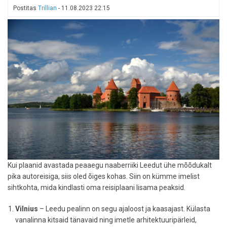
on
Postitas
Trillian
-
11.08.2023 22:15
parimad
sihtkohad
2025.
aastal
Kui plaanid avastada peaaegu naaberriiki Leedut ühe mõõdukalt
pika autoreisiga, siis oled õiges kohas. Siin on kümme imelist
sihtkohta, mida kindlasti oma reisiplaani lisama peaksid.
Vilnius
– Leedu pealinn on segu ajaloost ja kaasajast. Külasta
vanalinna kitsaid tänavaid ning imetle arhitektuuripärleid,