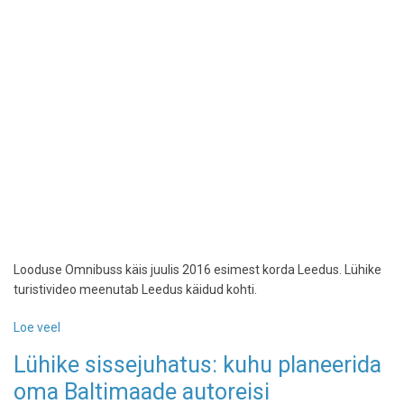
Looduse Omnibuss käis juulis 2016 esimest korda Leedus. Lühike
turistivideo meenutab Leedus käidud kohti.
Loe veel
-
Leedu
Lühike sissejuhatus: kuhu planeerida
8
oma Baltimaade autoreisi
minutiga