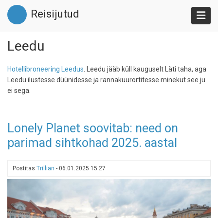
Liigu
Reisijutud
edasi
põhisisu
juurde
Leedu
Hotellibroneering Leedus
. Leedu jääb küll kauguselt Läti taha, aga
Leedu ilustesse düünidesse ja rannakuurortitesse minekut see ju
ei sega.
Lonely Planet soovitab: need on
parimad sihtkohad 2025. aastal
Postitas
Trillian
-
06.01.2025 15:27