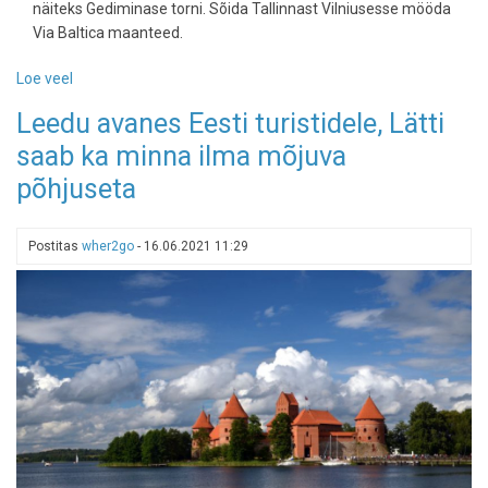
näiteks Gediminase torni. Sõida Tallinnast Vilniusesse mööda
Via Baltica maanteed.
Loe veel
-
Leedu
Leedu avanes Eesti turistidele, Lätti
autoreis:
saab ka minna ilma mõjuva
9
imelist
põhjuseta
sihtkohta
Eesti
puhkajale
Postitas
wher2go
-
16.06.2021 11:29