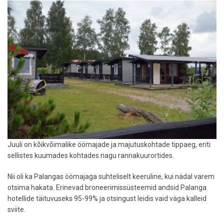
kesklinna
lähedal
Juuli on kõikvõimalike öömajade ja majutuskohtade tippaeg, eriti
sellistes kuumades kohtades nagu rannakuurortides.
Nii oli ka Palangas öömajaga suhteliselt keeruline, kui nädal varem
otsima hakata. Erinevad broneerimissüsteemid andsid Palanga
hotellide täituvuseks 95-99% ja otsingust leidis vaid väga kalleid
sviite.