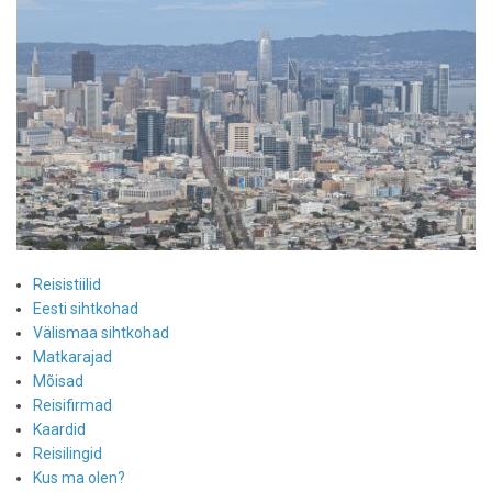
Reisistiilid
Eesti sihtkohad
Välismaa sihtkohad
Matkarajad
Mõisad
Reisifirmad
Kaardid
Reisilingid
Kus ma olen?