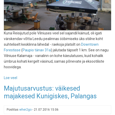
Kuna Reisijutud pole Vilniuses veel sel sajandil käinud, oli igati
värskendav võtta Leedu pealinnas ööbimiseks üks stiilne koht
suhteliselt kesklinna lähedal - raekoja platsilt on
Downtown
Forestisse
(
Paupio tänav 31a
) jalutada täpselt 1 km. See on nagu
Vilniuse Kalamaja - vanalinn on kohe käeulatuses, kuid kohalik
ümbrus kohati kergelt väsinud, samas põnevate ja eksootiliste
hoovidega.
Loe veel
-
Downtown
Majutusarvustus: väikesed
Forest
majakesed Kunigiskes, Palangas
-
mõnus
hipsteripesa
Postitas
wher2go
-
21.07.2016 15:06
Vilniuse