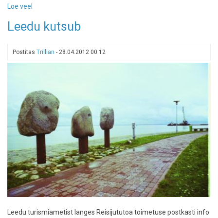
Loe veel
-
Majutusarvustus:
Leedu kutsub
väikesed
majakesed
Kunigiskes,
Postitas
Trillian
-
28.04.2012 00:12
Palangas
Leedu turismiametist langes Reisijututoa toimetuse postkasti info