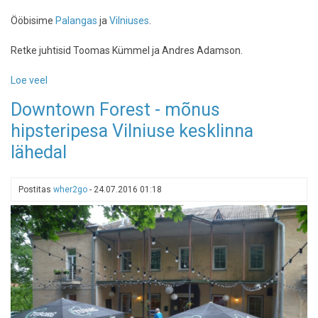
Ööbisime
Palangas
ja
Vilniuses
.
Retke juhtisid Toomas Kümmel ja Andres Adamson.
Loe veel
-
REISIVIDEO:
Downtown Forest - mõnus
Leedu
hipsteripesa Vilniuse kesklinna
8
minutiga
lähedal
Postitas
wher2go
-
24.07.2016 01:18