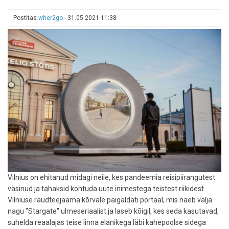
saab
ka
Postitas
wher2go
-
31.05.2021 11:38
minna
ilma
mõjuva
põhjuseta
Vilnius on ehitanud midagi neile, kes pandeemia reisipiirangutest
väsinud ja tahaksid kohtuda uute inimestega teistest riikidest.
Vilniuse raudteejaama kõrvale paigaldati portaal, mis näeb välja
nagu "Stargate" ulmeseriaalist ja laseb kõigil, kes seda kasutavad,
suhelda reaalajas teise linna elanikega läbi kahepoolse sidega