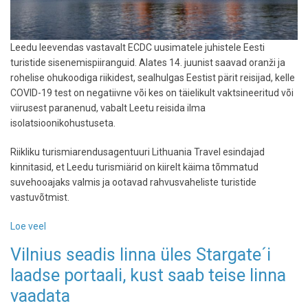
Leedu leevendas vastavalt ECDC uusimatele juhistele Eesti
turistide sisenemispiiranguid. Alates 14. juunist saavad oranži ja
rohelise ohukoodiga riikidest, sealhulgas Eestist pärit reisijad, kelle
COVID-19 test on negatiivne või kes on täielikult vaktsineeritud või
viirusest paranenud, vabalt Leetu reisida ilma
isolatsioonikohustuseta.
Riikliku turismiarendusagentuuri Lithuania Travel esindajad
kinnitasid, et Leedu turismiärid on kiirelt käima tõmmatud
suvehooajaks valmis ja ootavad rahvusvaheliste turistide
vastuvõtmist.
Loe veel
-
Leedu
Vilnius seadis linna üles Stargate´i
avanes
laadse portaali, kust saab teise linna
Eesti
turistidele,
vaadata
Lätti