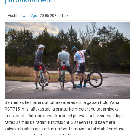
nüüd
palju
Postitas
wher2go
-
20.05.2022 21:57
rohkem
huvi
Garmin esitles oma uut tahavaateradarit ja gabariittuld Varia
RCT715, mis jäädvustab jalgratturite meelerahu tagamiseks
jäädvustab sõitu nii päeval kui öösel pidevalt selge videopildiga,
täites samas ka radari funktsiooni. Sisseehitatud kaamera
salvestab sõidu ajal ratturi ümber toimuvat ja talletab õnnetuse