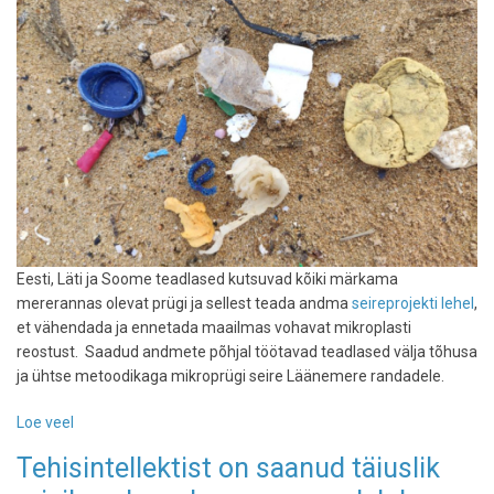
Eesti, Läti ja Soome teadlased kutsuvad kõiki märkama
mererannas olevat prügi ja sellest teada andma
seireprojekti lehel
,
et vähendada ja ennetada maailmas vohavat mikroplasti
reostust. Saadud andmete põhjal töötavad teadlased välja tõhusa
ja ühtse metoodikaga mikroprügi seire Läänemere randadele.
Loe veel
-
Osale
Tehisintellektist on saanud täiuslik
teadustöös: