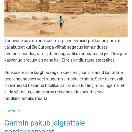
Tänavune suvi on puhkusereisi planeerimisel pakkunud parajat
väljakutset kui üle Euroopa vältab segadus lennunduses –
personalipuudus, streigid, lennugraafiku muudatused jne. Reisijate
kasvanud ärevust on näha ka
IIZI
reisikindlustuse statistikas.
Puhkusereiside kõrghooaeg on käes ent juunis alanud kaootiline
aeg lennunduses veel raugemise märke ei näita. Selle tulenevalt
on inimesed hakanud hoolikamalt kindlustustingimusi lugema, et
leida võimalus, kuidas oma reisikindlustuspakett veelgi
raudkindlamaks muuta.
Loe veel
-
Reisitõrkekindlustuse
Garmin pakub jalgrattale
vastu
pardakaamerat
tuntakse