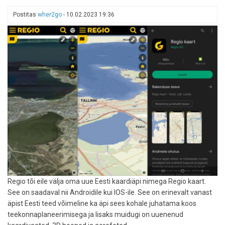
reisitõrgetega
Postitas
wher2go
-
10.02.2023 19:36
Regio tõi eile välja oma uue Eesti kaardiäpi nimega Regio kaart.
See on saadaval nii Androidile kui IOS-ile. See on erinevalt vanast
äpist Eesti teed võimeline ka äpi sees kohale juhatama koos
teekonnaplaneerimisega ja lisaks muidugi on uuenenud