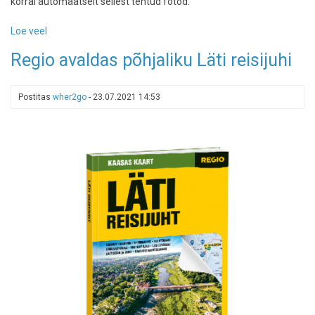
korral automaatselt sellest tehtud fotod.
Loe veel
-
Garmin
Regio avaldas põhjaliku Läti reisijuhi
pakub
jalgrattale
pardakaamerat
Postitas
wher2go
-
23.07.2021 14:53