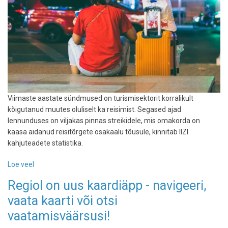
Viimaste aastate sündmused on turismisektorit korralikult
kõigutanud muutes oluliselt ka reisimist. Segased ajad
lennunduses on viljakas pinnas streikidele, mis omakorda on
kaasa aidanud reisitõrgete osakaalu tõusule, kinnitab IIZI
kahjuteadete statistika.
Loe veel
-
Kindlustusmaakler:
Regiol on uus kaardiäpp - navigeeri,
45%
vaata kaarti või otsi
kahjuteadetest
on
vaatamisväärsusi!
seotud