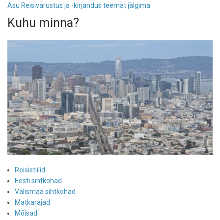
Asu Reisivarustus ja -kirjandus teemat jälgima
reisijuhi
Kuhu minna?
Reisistiilid
Eesti sihtkohad
Välismaa sihtkohad
Matkarajad
Mõisad