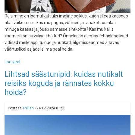
Reisimine on loomulikult üks imeline seiklus, kuid sellega kaasneb
alati väike mure: kas mu pagas, võtmed ja rahakott on alati
minuga kaasas ja jõuab samasse sihtkohta? Kas mu kallis
kaamera on turvaliselt hoitud? Õnneks on olemas tehnoloogilised
vidinad meile appi tulnud ja nutikad jälgimisseadmed aitavad
väärtuslikel asjadel silma peal hoida.
Loe veel
-
Ära
Lihtsad säästunipid: kuidas nutikalt
kaota
reisiks koguda ja rännates kokku
enam
asju
hoida?
–
võta
reisile
Postitas
Trillian
-
24.12.2024 01:50
kaasa
jälgimisseadmed