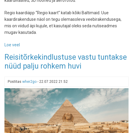
kaardivaated, 3D hooned ja aerofotod.
Regio kaardiäpp “Regio kaart” katab kõiki Baltimaid. Uue
kaardirakenduse näol on tegu olemasoleva veebirakendusega,
mis on viidud äpi kujule, et kasutajal oleks seda nutiseadmes
mugav kasutada.
Loe veel
-
Regiol
Reisitõrkekindlustuse vastu tuntakse
on
nüüd palju rohkem huvi
uus
kaardiäpp
-
Postitas
wher2go
-
22.07.2022 21:52
navigeeri,
vaata
kaarti
või
otsi
vaatamisväärsusi!