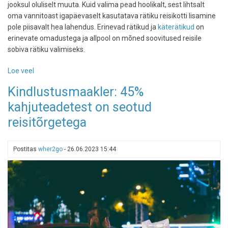
jooksul oluliselt muuta. Kuid valima pead hoolikalt, sest lihtsalt
oma vannitoast igapäevaselt kasutatava rätiku reisikotti lisamine
pole piisavalt hea lahendus. Erinevad rätikud ja
käterätikud
on
erinevate omadustega ja allpool on mõned soovitused reisile
sobiva rätiku valimiseks.
Loe veel
-
Kuidas
Kindlustusmaakler: 45%
valida
kahjuteadetest on seotud
reisile
kaasa
reisitõrgetega
õige
rätik?
Postitas
wher2go
-
26.06.2023 15:44