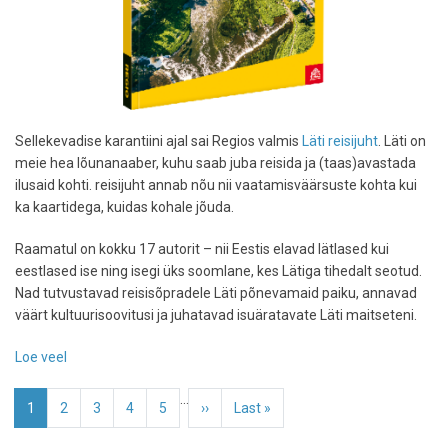
Sellekevadise karantiini ajal sai Regios valmis
Läti reisijuht
. Läti on
meie hea lõunanaaber, kuhu saab juba reisida ja (taas)avastada
ilusaid kohti. reisijuht annab nõu nii vaatamisväärsuste kohta kui
ka kaartidega, kuidas kohale jõuda.
Raamatul on kokku 17 autorit – nii Eestis elavad lätlased kui
eestlased ise ning isegi üks soomlane, kes Lätiga tihedalt seotud.
Nad tutvustavad reisisõpradele Läti põnevamaid paiku, annavad
väärt kultuurisoovitusi ja juhatavad isuäratavate Läti maitseteni.
Loe veel
-
Regio
Pagination
…
avaldas
Eesolev
1
Page
2
Page
3
Page
4
Page
5
Järgmine
››
Viimane
Last »
põhjaliku
leht
leht
leht
Läti