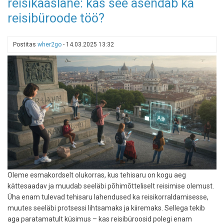
reisikaaslane: kas see asendab ka
märka
prügi
reisibüroode töö?
rannas
ja
anna
Postitas
wher2go
-
14.03.2025 13:32
sellest
teada
Oleme esmakordselt olukorras, kus tehisaru on kogu aeg
kättesaadav ja muudab seeläbi põhimõtteliselt reisimise olemust.
Üha enam tulevad tehisaru lahendused ka reisikorraldamisesse,
muutes seeläbi protsessi lihtsamaks ja kiiremaks. Sellega tekib
aga paratamatult küsimus – kas reisibüroosid polegi enam