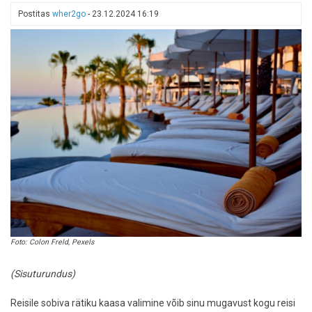
nutikalt
Postitas
wher2go
-
23.12.2024 16:19
reisiks
koguda
ja
rännates
kokku
hoida?
Foto: Colon Freld, Pexels
(Sisuturundus)
Reisile sobiva rätiku kaasa valimine võib sinu mugavust kogu reisi