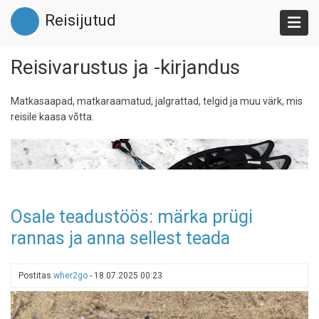
Liigu
Reisijutud
edasi
põhisisu
juurde
Reisivarustus ja -kirjandus
Matkasaapad, matkaraamatud, jalgrattad, telgid ja muu värk, mis
reisile kaasa võtta.
Osale teadustöös: märka prügi
rannas ja anna sellest teada
Postitas
wher2go
-
18.07.2025 00:23