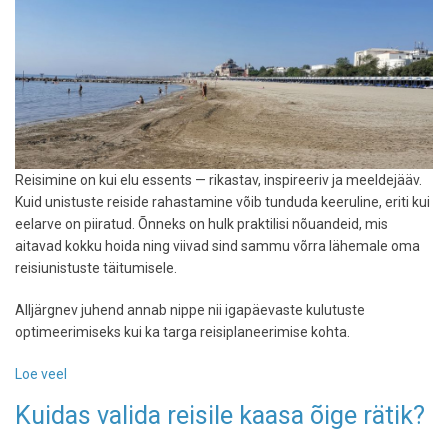
Reisimine on kui elu essents — rikastav, inspireeriv ja meeldejääv.
Kuid unistuste reiside rahastamine võib tunduda keeruline, eriti kui
eelarve on piiratud. Õnneks on hulk praktilisi nõuandeid, mis
aitavad kokku hoida ning viivad sind sammu võrra lähemale oma
reisiunistuste täitumisele.
Alljärgnev juhend annab nippe nii igapäevaste kulutuste
optimeerimiseks kui ka targa reisiplaneerimise kohta.
Loe veel
-
Lihtsad
Kuidas valida reisile kaasa õige rätik?
säästunipid:
kuidas