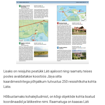
Lisaks on reisijuhis peatükk Läti ajaloost ning raamatu teises
pooles avaldatakse koostöös Jāņa sēta
kaardimeistritega põhjalikum tutvustus 250 reisisihtkoha kohta
Lätis.
Hõlbustamaks kohalejõudmist, on kõigi objektide kohta lisatud
koordinaadid ja lätikeelne nimi. Raamatuga on kaasas Läti