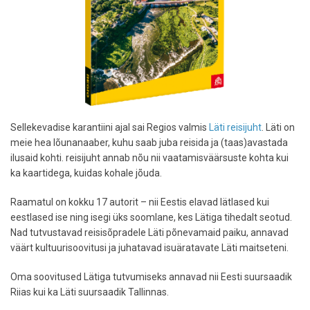
Sellekevadise karantiini ajal sai Regios valmis
Läti reisijuht
. Läti on
meie hea lõunanaaber, kuhu saab juba reisida ja (taas)avastada
ilusaid kohti. reisijuht annab nõu nii vaatamisväärsuste kohta kui
ka kaartidega, kuidas kohale jõuda.
Raamatul on kokku 17 autorit – nii Eestis elavad lätlased kui
eestlased ise ning isegi üks soomlane, kes Lätiga tihedalt seotud.
Nad tutvustavad reisisõpradele Läti põnevamaid paiku, annavad
väärt kultuurisoovitusi ja juhatavad isuäratavate Läti maitseteni.
Oma soovitused Lätiga tutvumiseks annavad nii Eesti suursaadik
Riias kui ka Läti suursaadik Tallinnas.