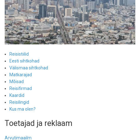
Reisistiilid
Eesti sihtkohad
Välismaa sihtkohad
Matkarajad
Mõisad
Reisifirmad
Kaardid
Reisilingid
Kus ma olen?
Toetajad ja reklaam
Arvutimaailm