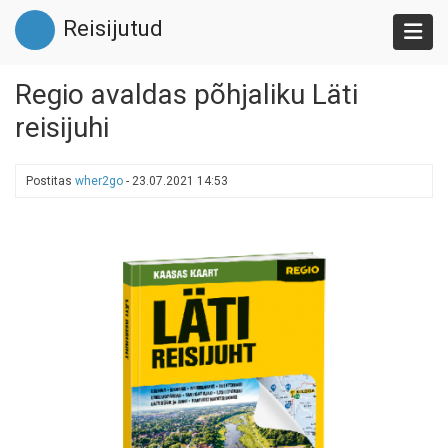
Liigu
Reisijutud
edasi
põhisisu
juurde
Regio avaldas põhjaliku Läti
reisijuhi
Postitas
wher2go
-
23.07.2021 14:53