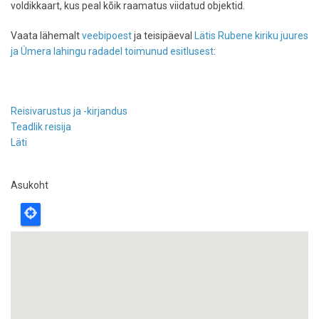
voldikkaart, kus peal kõik raamatus viidatud objektid.
Vaata lähemalt
veebipoest
ja teisipäeval
Lätis Rubene kiriku juures
ja Ümera lahingu radadel toimunud esitlusest
:
Reisivarustus ja -kirjandus
Teadlik reisija
Läti
Asukoht