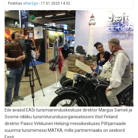
koroonaviiruse
Postitas
wher2go
-
17.01.2020 14:32
tõttu
ära
Eile avasid EASi turismiarenduskeskuse direktor Margus Sameli ja
Soome riikliku turismiturundusorganisatsiooni Visit Finland
direktor Paavo Virkkunen Helsingi messikeskuses Põhjamaade
suurima turismimessi MATKA, mille partnermaaks on seekord
Eesti.