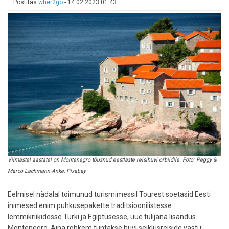
Postitas
wher2go
-
14.02.2023 01:43
kuidas
ettevõtlus
ja
innovatsioon
muudavad
reisisektorit
Viimastel aastatel on Montenegro tõusnud eestlaste reisihuvi orbiidile. Foto: Peggy &
Marco Lachmann-Anke, Pixabay
Eelmisel nädalal toimunud turismimessil Tourest soetasid Eesti
inimesed enim puhkusepakette traditsioonilistesse
lemmikriikidesse Türki ja Egiptusesse, uue tulijana lisandus
Montenegro. Aina rohkem tuntakse huvi seiklusreiside vastu