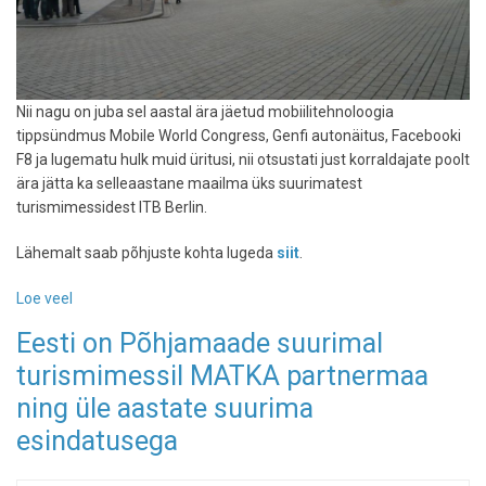
Nii nagu on juba sel aastal ära jäetud mobiilitehnoloogia
tippsündmus Mobile World Congress, Genfi autonäitus, Facebooki
F8 ja lugematu hulk muid üritusi, nii otsustati just korraldajate poolt
ära jätta ka selleaastane maailma üks suurimatest
turismimessidest ITB Berlin.
Lähemalt saab põhjuste kohta lugeda
siit
.
Loe veel
-
Maailma
Eesti on Põhjamaade suurimal
üks
turismimessil MATKA partnermaa
suurim
turismimess
ning üle aastate suurima
ITB
esindatusega
Berlin
jääb