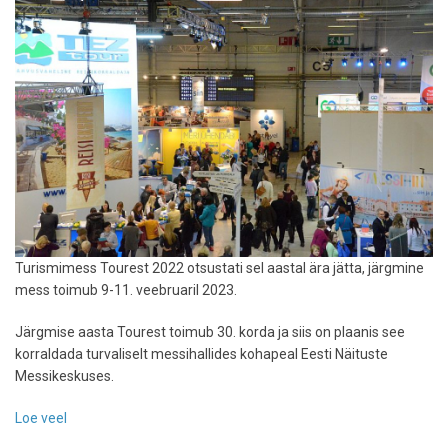
Turismimess Tourest 2022 otsustati sel aastal ära jätta, järgmine
mess toimub 9-11. veebruaril 2023.
Järgmise aasta Tourest toimub 30. korda ja siis on plaanis see
korraldada turvaliselt messihallides kohapeal Eesti Näituste
Messikeskuses.
Loe veel
-
Turismimess