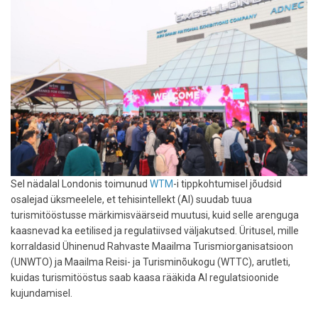
Sel nädalal Londonis toimunud
WTM
-i tippkohtumisel jõudsid
osalejad üksmeelele, et tehisintellekt (AI) suudab tuua
turismitööstusse märkimisväärseid muutusi, kuid selle arenguga
kaasnevad ka eetilised ja regulatiivsed väljakutsed. Üritusel, mille
korraldasid Ühinenud Rahvaste Maailma Turismiorganisatsioon
(UNWTO) ja Maailma Reisi- ja Turisminõukogu (WTTC), arutleti,
kuidas turismitööstus saab kaasa rääkida AI regulatsioonide
kujundamisel.