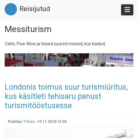
Liigu
Reisijutud
edasi
põhisisu
juurde
Messiturism
Cebit, Pow Wow ja teised suured messid, kus käidud.
Londonis toimus suur turismiüritus,
kus käsitleti tehisaru panust
turismitööstusesse
Postitas
Trillian
-
10.11.2024 15:05