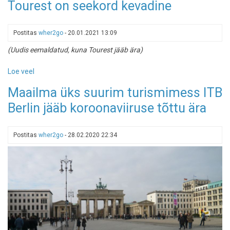
Tourest on seekord kevadine
Tourest
2022
jääb
Postitas
wher2go
-
20.01.2021 13:09
ära
(Uudis eemaldatud, kuna Tourest jääb ära)
Loe veel
-
Tourest
Maailma üks suurim turismimess ITB
on
Berlin jääb koroonaviiruse tõttu ära
seekord
kevadine
Postitas
wher2go
-
28.02.2020 22:34