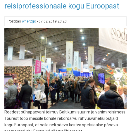
reisiprofessionaale kogu Euroopast
turismimessi
partnermaaks
sai
Postitas
wher2go
-
07.02.2019 23:20
Eesti
Reedest pühapäevani toimuv Baltikumi suurim ja vanim reisimess
Tourest toob messile kohale rekordarvu rahvusvahelisi ostjaid
kogu Euroopast, et neile neli päeva kestva spetsiaalse põneva