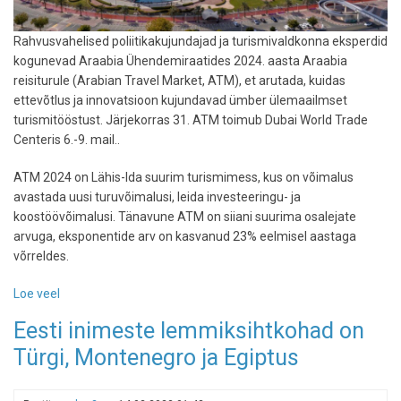
Rahvusvahelised poliitikakujundajad ja turismivaldkonna eksperdid
kogunevad Araabia Ühendemiraatides 2024. aasta Araabia
reisiturule (Arabian Travel Market, ATM), et arutada, kuidas
ettevõtlus ja innovatsioon kujundavad ümber ülemaailmset
turismitööstust. Järjekorras 31. ATM toimub Dubai World Trade
Centeris 6.-9. mail..
ATM 2024 on Lähis-Ida suurim turismimess, kus on võimalus
avastada uusi turuvõimalusi, leida investeeringu- ja
koostöövõimalusi. Tänavune ATM on siiani suurima osalejate
arvuga, eksponentide arv on kasvanud 23% eelmisel aastaga
võrreldes.
Loe veel
-
Lähis-
Eesti inimeste lemmiksihtkohad on
Ida
Türgi, Montenegro ja Egiptus
suurimal
tursimimessil
uuritakse,