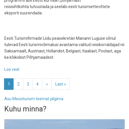
programmi abil Eestit kui väärt põhjamaist
reisisihtkohta tutvustada ja seeläbi eesti turismiettevõtete
eksporti suurendada.
Eesti Turismifirmade Liidu peasekretäri Mariann Luguse sõnul
tulevad Eesti turismivõimalusi avastama valitud reisikorraldajad nii
Saksamaalt, Austriast, Hollandist, Belgiast, Itaaliast, Poolast, aga
ka kõikidest Põhjamaadest.
Loe veel
-
Tourest
Pagination
toob
Eesolev
1
Page
2
Page
3
Page
4
Järgmine
››
Viimane
Last »
Eestisse
leht
leht
leht
rekordarvu
Asu Messiturism teemat jälgima
reisiprofessionaale
Kuhu minna?
kogu
Euroopast