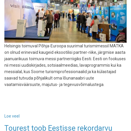
Helsingis toimuval Põhja-Euroopa suurimal turismimessil MATKA
on olnud erinevaid kaugeid eksootilisi partner-riike, järgmise aasta
jaanuarikuus toimuva messi partnerriigiks Eesti. Eesti on fookuses
nii messi uudiskirjades, sotsiaalmeedias, lavaprogrammis kui ka
messialal, kus Soome turismiprofessionaalid ja ka külastajad
saavad tutvuda põhjalikult oma lõunanaabri uute
vaatamisväärsuste, majutus- ja tegevusvõimalustega.
Loe veel
-
Põhjamaade
Tourest toob Eestisse rekordarvu
suurima