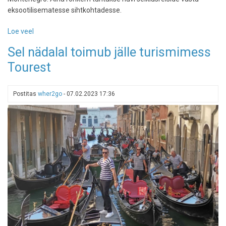
eksootilisematesse sihtkohtadesse.
Loe veel
-
Eesti
Sel nädalal toimub jälle turismimess
inimeste
Tourest
lemmiksihtkohad
on
Türgi,
Postitas
wher2go
-
07.02.2023 17:36
Montenegro
ja
Egiptus