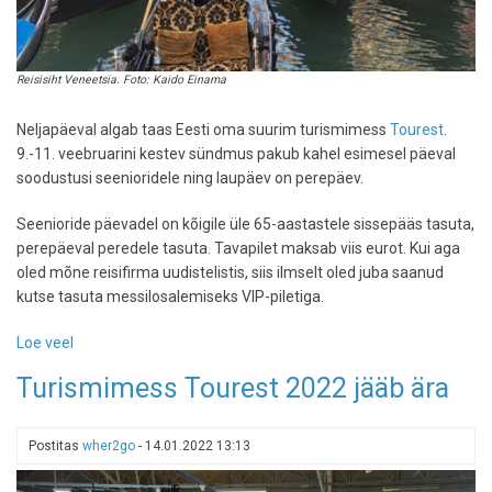
Reisisiht Veneetsia. Foto: Kaido Einama
Neljapäeval algab taas Eesti oma suurim turismimess
Tourest
.
9.-11. veebruarini kestev sündmus pakub kahel esimesel päeval
soodustusi seenioridele ning laupäev on perepäev.
Seenioride päevadel on kõigile üle 65-aastastele sissepääs tasuta,
perepäeval peredele tasuta. Tavapilet maksab viis eurot. Kui aga
oled mõne reisifirma uudistelistis, siis ilmselt oled juba saanud
kutse tasuta messilosalemiseks VIP-piletiga.
Loe veel
-
Sel
Turismimess Tourest 2022 jääb ära
nädalal
toimub
jälle
Postitas
wher2go
-
14.01.2022 13:13
turismimess
Tourest