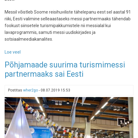
Messil võistleb Soome reisihuviliste tähelepanu eest sel aastal 91
riiki, Eesti valimine selleaastaseks messi partnermaaks tähendab
fookust siinsetele turismipakkumistele nii messialal kui
lavaprogrammis, samuti messi uudiskirjades ja
sotsiaalmeediakanalites.
Loe veel
-
Eesti
Põhjamaade suurima turismimessi
on
partnermaaks sai Eesti
Põhjamaade
suurimal
turismimessil
Postitas
wher2go
-
08.07.2019 15:53
MATKA
partnermaa
ning
üle
aastate
suurima
esindatusega