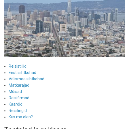
Reisistiilid
Eesti sihtkohad
Välismaa sihtkohad
Matkarajad
Mõisad
Reisifirmad
Kaardid
Reisilingid
Kus ma olen?