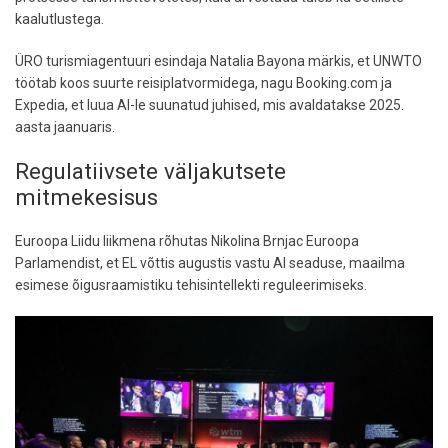
kaalutlustega.
ÜRO turismiagentuuri esindaja Natalia Bayona märkis, et UNWTO
töötab koos suurte reisiplatvormidega, nagu Booking.com ja
Expedia, et luua AI-le suunatud juhised, mis avaldatakse 2025.
aasta jaanuaris.
Regulatiivsete väljakutsete
mitmekesisus
Euroopa Liidu liikmena rõhutas Nikolina Brnjac Euroopa
Parlamendist, et EL võttis augustis vastu AI seaduse, maailma
esimese õigusraamistiku tehisintellekti reguleerimiseks.