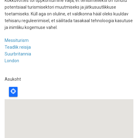
Kokkuvõttes tõi tippkohtumine välja, et tehisintellektil on tohutu
potentsiaal turismisektori muutmiseks ja jätkusuutlikkuse
toetamiseks. Küll aga on oluline, et valdkonna hääl oleks kuuldav
tehisaru reguleerimisel, et säilitada tasakaal tehnoloogia kasutuse
ja inimliku kogemuse vahel.
Messiturism
Teadlik reisija
Suurbritannia
London
Asukoht