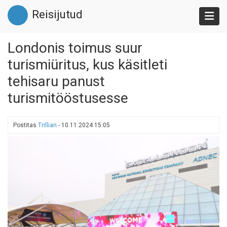
Liigu
Reisijutud
edasi
põhisisu
juurde
Londonis toimus suur
turismiüritus, kus käsitleti
tehisaru panust
turismitööstusesse
Postitas
Trillian
-
10.11.2024 15:05