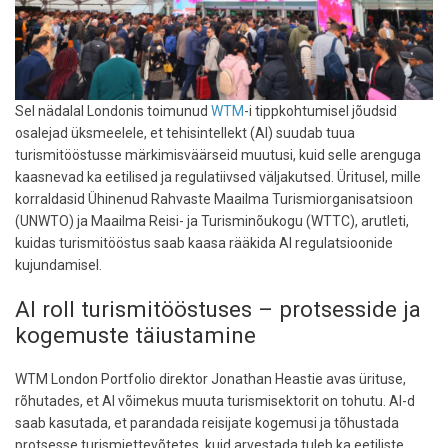
Sel nädalal Londonis toimunud
WTM
-i tippkohtumisel jõudsid
osalejad üksmeelele, et tehisintellekt (AI) suudab tuua
turismitööstusse märkimisväärseid muutusi, kuid selle arenguga
kaasnevad ka eetilised ja regulatiivsed väljakutsed. Üritusel, mille
korraldasid Ühinenud Rahvaste Maailma Turismiorganisatsioon
(UNWTO) ja Maailma Reisi- ja Turisminõukogu (WTTC), arutleti,
kuidas turismitööstus saab kaasa rääkida AI regulatsioonide
kujundamisel.
AI roll turismitööstuses – protsesside ja
kogemuste täiustamine
WTM London Portfolio direktor Jonathan Heastie avas ürituse,
rõhutades, et AI võimekus muuta turismisektorit on tohutu. AI-d
saab kasutada, et parandada reisijate kogemusi ja tõhustada
protsesse turismiettevõtetes, kuid arvestada tuleb ka eetiliste