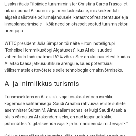
Lisaks rääkis Filipiinide turismiminister Christina Garcia Frasco, et
riik on loonud AI uurimis- ja arenduskeskuse, mis keskendub
algselt säästvale põllumajandusele, katastroofiresistentsusele ja
linnaplaneerimisele – kõik need on otseselt seotud turismisektori
arenguga.
WTTC president Julia Simpson tõi näite Hiltoni hotelligrupi
"Rohelise Hommikusöögi Algatusest", kus AI abil suudeti
vähendada toidujäätmeid 62% võrra. See on üks näidetest, kuidas
AI aitab kaasa jätkusuutlikule arengule, luues potentsiaali
väiksematele ettevõtetele selle tehnoloogia omaksvõtmiseks.
AI ja inimlikkus turismis
Turismisektoris on AI-d siiski vaja tasakaalustada inimliku
kogemuse säilitamisega. Saudi Araabia rahvusvaheliste suhete
aseminister Sultan M. Almusallam sõnas, et kuigi Saudi Araabia
otsib võimalusi AI rakendamiseks, on nad leppinud kokku
põhimõttes "digitaliseerida vajalik ja humaniseerida mittevajalik."