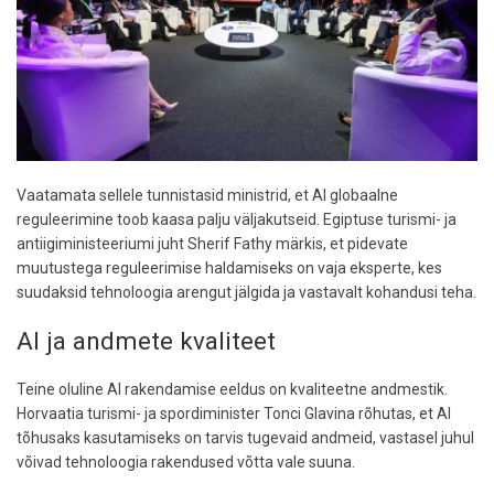
Vaatamata sellele tunnistasid ministrid, et AI globaalne
reguleerimine toob kaasa palju väljakutseid. Egiptuse turismi- ja
antiigiministeeriumi juht Sherif Fathy märkis, et pidevate
muutustega reguleerimise haldamiseks on vaja eksperte, kes
suudaksid tehnoloogia arengut jälgida ja vastavalt kohandusi teha.
AI ja andmete kvaliteet
Teine oluline AI rakendamise eeldus on kvaliteetne andmestik.
Horvaatia turismi- ja spordiminister Tonci Glavina rõhutas, et AI
tõhusaks kasutamiseks on tarvis tugevaid andmeid, vastasel juhul
võivad tehnoloogia rakendused võtta vale suuna.