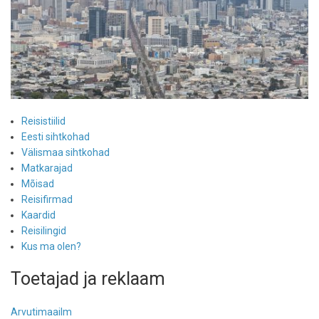
Reisistiilid
Eesti sihtkohad
Välismaa sihtkohad
Matkarajad
Mõisad
Reisifirmad
Kaardid
Reisilingid
Kus ma olen?
Toetajad ja reklaam
Arvutimaailm