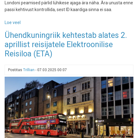
Londoni peamised pärlid lühikese ajaga ära näha. Ära unusta enne
passi kehtivust kontrollida, sest ID kaardiga sinna ei saa.
Loe veel
-
Kaks
Ühendkuningriik kehtestab alates 2.
ööd,
aprillist reisijatele Elektroonilise
kolm
päeva:
Reisiloa (ETA)
kuidas
tuisata
läbi
Postitas
Trillian
-
07.03.2025 00:07
Londoni
ühe
nädalavahetusega?