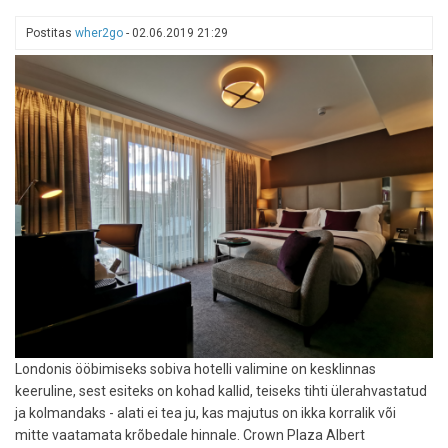
TripAdvisori
2024.
Postitas
wher2go
-
02.06.2019 21:29
aasta
soovitatud
tippsihtkohad!
Londonis ööbimiseks sobiva hotelli valimine on kesklinnas
keeruline, sest esiteks on kohad kallid, teiseks tihti ülerahvastatud
ja kolmandaks - alati ei tea ju, kas majutus on ikka korralik või
mitte vaatamata krõbedale hinnale. Crown Plaza Albert