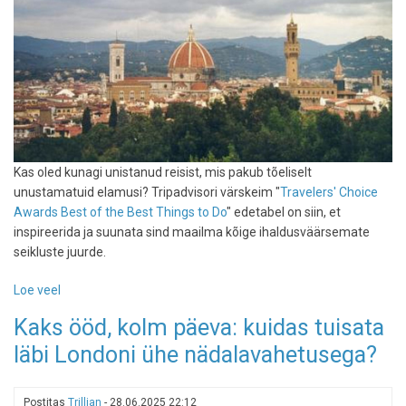
Kas oled kunagi unistanud reisist, mis pakub tõeliselt
unustamatuid elamusi? Tripadvisori värskeim "
Travelers' Choice
Awards Best of the Best Things to Do
" edetabel on siin, et
inspireerida ja suunata sind maailma kõige ihaldusväärsemate
seikluste juurde.
Loe veel
-
Reisihuviliste
Kaks ööd, kolm päeva: kuidas tuisata
unistuste
läbi Londoni ühe nädalavahetusega?
nimekiri:
Tripadvisori
"parimatest
Postitas
Trillian
-
28.06.2025 22:12