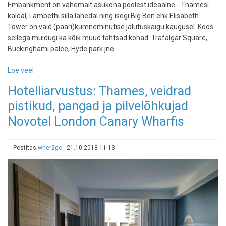
Embankment on vähemalt asukoha poolest ideaalne - Thamesi
kaldal, Lambethi silla lähedal ning isegi Big Ben ehk Elisabeth
Tower on vaid (paari)kümneminutise jalutuskäigu kaugusel. Koos
sellega muidugi ka kõik muud tähtsad kohad: Trafalgar Square,
Buckinghami palee, Hyde park jne.
Loe veel
-
Hotell
Hotelliarvustus: Thames, veidrad
Thamesi
pistikud, pangad ja pilvelõhkujad
kaldal
juhuks,
Novotel London Canary Wharfis
kui
tahad
aknast
Postitas
wher2go
-
21.10.2018 11:13
(tellingutes)
Big
Beni
vaadata