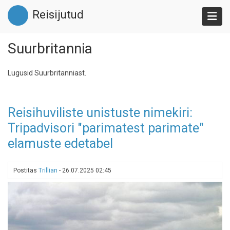
Liigu
Reisijutud
edasi
põhisisu
juurde
Suurbritannia
Lugusid Suurbritanniast.
Reisihuviliste unistuste nimekiri:
Tripadvisori "parimatest parimate"
elamuste edetabel
Postitas
Trillian
-
26.07.2025 02:45