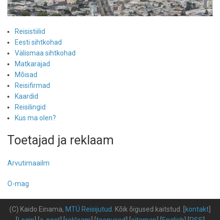
Reisistiilid
Eesti sihtkohad
Välismaa sihtkohad
Matkarajad
Mõisad
Reisifirmad
Kaardid
Reisilingid
Kus ma olen?
Toetajad ja reklaam
Arvutimaailm
O-mag
(C) Kaido Einama,
MTÜ Reisijutud
.
Kõik õigused kaitstud
.
[
kontakt
]
[
Login
] [
e-post
] [
reklaam
] [
teenused
] [
sitemap
] [
English
] [
RSS
]