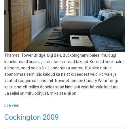
Thames, Tower Bridge, Big Ben, Buckoinghami palee, muidugi
kahekordsed bussid ja mustad ümarad taksod. Kui oled normaalne
inimene, pead neid kõiki Londonis ka saama. Kui oled natule
ebanormaalsem, siis kaldud ka neist klišeedest veidi kõrvale ja
vaatad kaugemat Londonit. Novotel London Canary Wharf ongi
selline hotell, milles ööbides saad kindlasti veidi kõrvale kalduda.
Ja sellel on mitu põhjust, miks see nii on.
Loe veel
-
Hotelliarvustus:
Cockington 2009
Thames,
veidrad