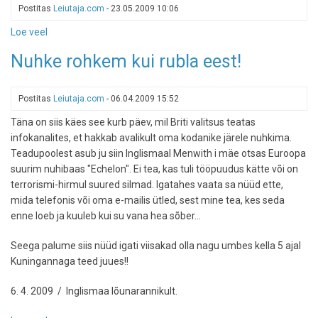
pistikud,
Postitas
Leiutaja.com
-
23.05.2009 10:06
pangad
Loe veel
-
ja
Cockington
pilvelõhkujad
Nuhke rohkem kui rubla eest!
2009
Novotel
London
Canary
Postitas
Leiutaja.com
-
06.04.2009 15:52
Wharfis
Täna on siis käes see kurb päev, mil Briti valitsus teatas
infokanalites, et hakkab avalikult oma kodanike järele nuhkima.
Teadupoolest asub ju siin Inglismaal Menwith i mäe otsas Euroopa
suurim nuhibaas "Echelon". Ei tea, kas tuli tööpuudus kätte või on
terrorismi-hirmul suured silmad. Igatahes vaata sa nüüd ette,
mida telefonis või oma e-mailis ütled, sest mine tea, kes seda
enne loeb ja kuuleb kui su vana hea sõber...
Seega palume siis nüüd igati viisakad olla nagu umbes kella 5 ajal
Kuningannaga teed juues!!
6. 4. 2009 / Inglismaa lõunarannikult.