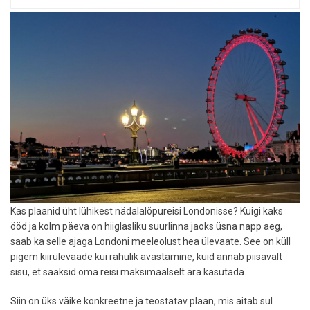
parimate"
elamuste
edetabel
Kas plaanid üht lühikest nädalalõpureisi Londonisse? Kuigi kaks
ööd ja kolm päeva on hiiglasliku suurlinna jaoks üsna napp aeg,
saab ka selle ajaga Londoni meeleolust hea ülevaate. See on küll
pigem kiirülevaade kui rahulik avastamine, kuid annab piisavalt
sisu, et saaksid oma reisi maksimaalselt ära kasutada.
Siin on üks väike konkreetne ja teostatav plaan, mis aitab sul