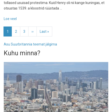
tollased usuisad protestima. Kuid Henry oli nii kange kuningas, et
otsustas 1539. a kloostrid rüüstada ...
Loe veel
-
Lugu
Pagination
valgete
Eesolev
1
Page
2
Page
3
Järgmine
››
Viimane
Last »
munkade
leht
leht
leht
kloostrist
Asu Suurbritannia teemat jälgima
Kuhu minna?