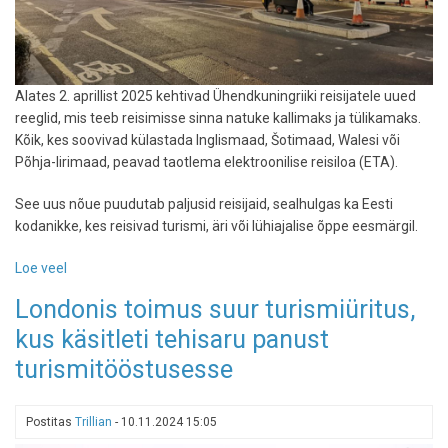
Alates 2. aprillist 2025 kehtivad Ühendkuningriiki reisijatele uued
reeglid, mis teeb reisimisse sinna natuke kallimaks ja tülikamaks.
Kõik, kes soovivad külastada Inglismaad, Šotimaad, Walesi või
Põhja-Iirimaad, peavad taotlema elektroonilise reisiloa (ETA).
See uus nõue puudutab paljusid reisijaid, sealhulgas ka Eesti
kodanikke, kes reisivad turismi, äri või lühiajalise õppe eesmärgil.
Loe veel
-
Ühendkuningriik
Londonis toimus suur turismiüritus,
kehtestab
kus käsitleti tehisaru panust
alates
2.
turismitööstusesse
aprillist
reisijatele
Elektroonilise
Postitas
Trillian
-
10.11.2024 15:05
Reisiloa