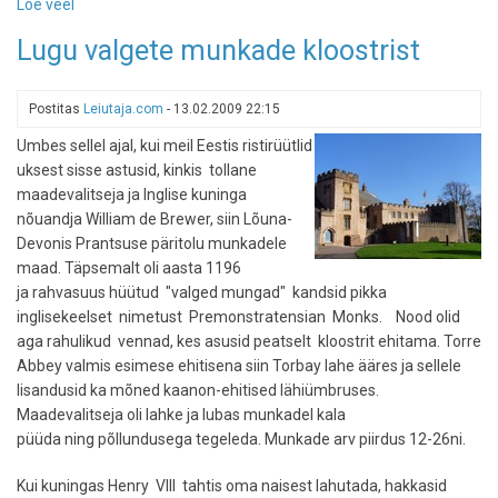
Loe veel
-
Nuhke
Lugu valgete munkade kloostrist
rohkem
kui
rubla
Postitas
Leiutaja.com
-
13.02.2009 22:15
eest!
Umbes sellel ajal, kui meil Eestis ristirüütlid
uksest sisse astusid, kinkis tollane
maadevalitseja ja Inglise kuninga
nõuandja William de Brewer, siin Lõuna-
Devonis Prantsuse päritolu munkadele
maad. Täpsemalt oli aasta 1196
ja rahvasuus hüütud "valged mungad" kandsid pikka
inglisekeelset nimetust Premonstratensian Monks. Nood olid
aga rahulikud vennad, kes asusid peatselt kloostrit ehitama. Torre
Abbey valmis esimese ehitisena siin Torbay lahe ääres ja sellele
lisandusid ka mõned kaanon-ehitised lähiümbruses.
Maadevalitseja oli lahke ja lubas munkadel kala
püüda ning põllundusega tegeleda. Munkade arv piirdus 12-26ni.
Kui kuningas Henry VIII tahtis oma naisest lahutada, hakkasid