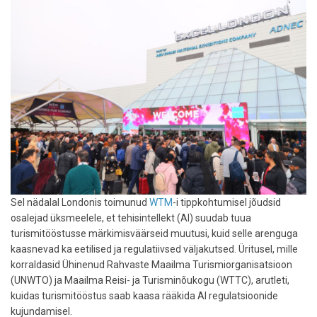
(ETA)
Sel nädalal Londonis toimunud
WTM
-i tippkohtumisel jõudsid
osalejad üksmeelele, et tehisintellekt (AI) suudab tuua
turismitööstusse märkimisväärseid muutusi, kuid selle arenguga
kaasnevad ka eetilised ja regulatiivsed väljakutsed. Üritusel, mille
korraldasid Ühinenud Rahvaste Maailma Turismiorganisatsioon
(UNWTO) ja Maailma Reisi- ja Turisminõukogu (WTTC), arutleti,
kuidas turismitööstus saab kaasa rääkida AI regulatsioonide
kujundamisel.