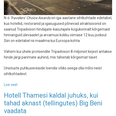
N-ö
Travelers’ Choice Awards
on iga-aastane sihtkohtade edetabel,
kus hotellid, restoranid ja igasugused põnevad atraktsioonid on
saanud Tripadvisori hindajate-kasutajate kogukonnalt kõrgemaid
hinnanguid ülevaadet ja arvamusi kokku viimase 12 kuu jooksul.
Siin on edetabel nii maailma kui Euroopa kohta.
Vähem kui ühele protsendile Tripadvisori 8 miljonist kirjest antakse
hinde järgi parimate auhind, mis tähistab kõrgeimat taset.
Unistuste puhkusereiside loendis võiks seega olla mõni neist
sihtkohtadest.
Loe veel
-
Rahvas
Hotell Thamesi kaldal juhuks, kui
valis:
tahad aknast (tellingutes) Big Beni
vaata,
millised
vaadata
on