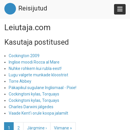
Liigu
Reisijutud
edasi
põhisisu
juurde
Leiutaja.com
Kasutaja postitused
Cockington 2009
Inglise moodi Rocca al Mare
Nuhke rohkem kui rubla eest!
Lugu valgete munkade kloostrist
Torre Abbey
Päkapikul sugulane Inglismaal - Pixie!
Cockingtoni kylas, Torquays
Cockingtoni kylas, Torquays
Charles Darwini jälgedes
Vaade Kent'i orule koopa jalamilt
Pagination
Eesolev
1
Page
2
Järgmine
Järgmine ›
Viimane
Viimane »