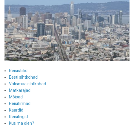
Reisistiilid
Eesti sihtkohad
Välismaa sihtkohad
Matkarajad
Mõisad
Reisifirmad
Kaardid
Reisilingid
Kus ma olen?