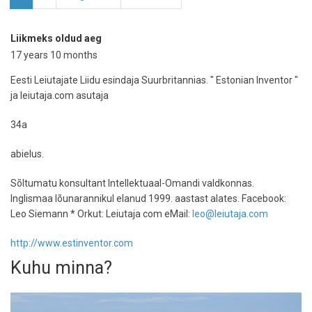
leht
leht
leht
Liikmeks oldud aeg
17 years 10 months
Eesti Leiutajate Liidu esindaja Suurbritannias. " Estonian Inventor "
ja leiutaja.com asutaja
34a
abielus.
Sõltumatu konsultant Intellektuaal-Omandi valdkonnas.
Inglismaa lõunarannikul elanud 1999. aastast alates. Facebook:
Leo Siemann * Orkut: Leiutaja com eMail:
leo@leiutaja.com
http://www.estinventor.com
Kuhu minna?