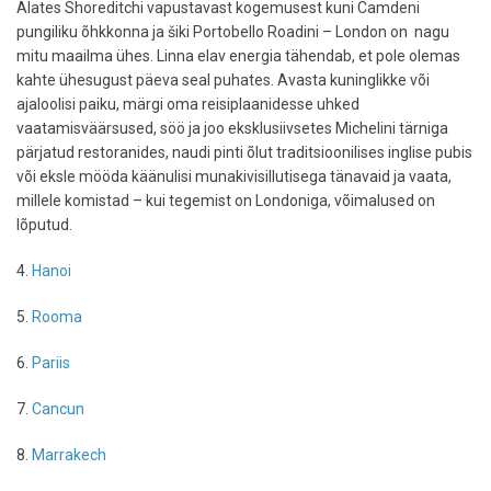
Alates Shoreditchi vapustavast kogemusest kuni Camdeni
pungiliku õhkkonna ja šiki Portobello Roadini – London on nagu
mitu maailma ühes. Linna elav energia tähendab, et pole olemas
kahte ühesugust päeva seal puhates. Avasta kuninglikke või
ajaloolisi paiku, märgi oma reisiplaanidesse uhked
vaatamisväärsused, söö ja joo eksklusiivsetes Michelini tärniga
pärjatud restoranides, naudi pinti õlut traditsioonilises inglise pubis
või eksle mööda käänulisi munakivisillutisega tänavaid ja vaata,
millele komistad – kui tegemist on Londoniga, võimalused on
lõputud.
4.
Hanoi
5.
Rooma
6.
Pariis
7.
Cancun
8.
Marrakech