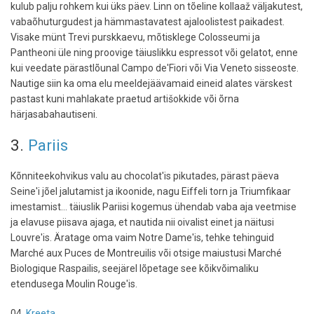
kulub palju rohkem kui üks päev. Linn on tõeline kollaaž väljakutest,
vabaõhuturgudest ja hämmastavatest ajaloolistest paikadest.
Visake münt Trevi purskkaevu, mõtisklege Colosseumi ja
Pantheoni üle ning proovige täiuslikku espressot või gelatot, enne
kui veedate pärastlõunal Campo de'Fiori või Via Veneto sisseoste.
Nautige siin ka oma elu meeldejäävamaid eineid alates värskest
pastast kuni mahlakate praetud artišokkide või õrna
härjasabahautiseni.
3.
Pariis
Kõnniteekohvikus valu au chocolat'is pikutades, pärast päeva
Seine'i jõel jalutamist ja ikoonide, nagu Eiffeli torn ja Triumfikaar
imestamist… täiuslik Pariisi kogemus ühendab vaba aja veetmise
ja elavuse piisava ajaga, et nautida nii oivalist einet ja näitusi
Louvre'is. Äratage oma vaim Notre Dame'is, tehke tehinguid
Marché aux Puces de Montreuilis või otsige maiustusi Marché
Biologique Raspailis, seejärel lõpetage see kõikvõimaliku
etendusega Moulin Rouge'is.
04.
Kreeta