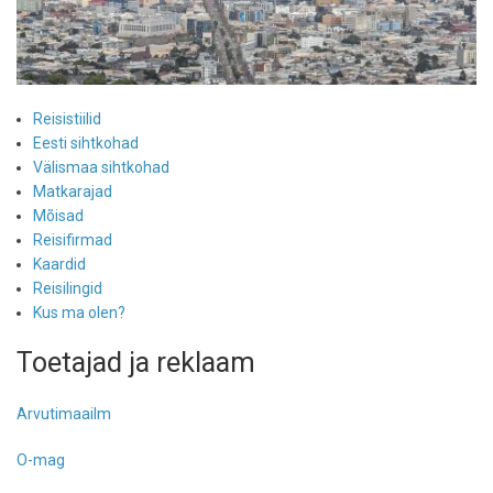
Reisistiilid
Eesti sihtkohad
Välismaa sihtkohad
Matkarajad
Mõisad
Reisifirmad
Kaardid
Reisilingid
Kus ma olen?
Toetajad ja reklaam
Arvutimaailm
O-mag