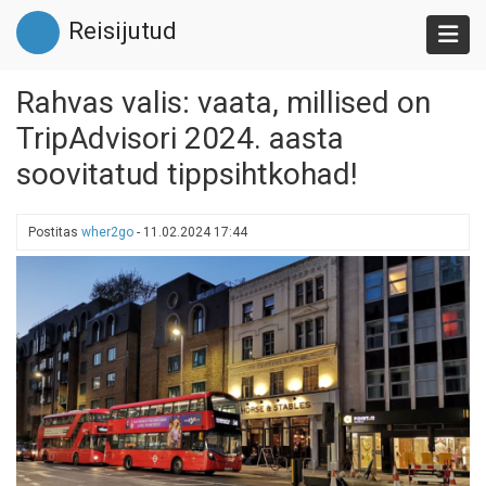
Liigu
Reisijutud
edasi
põhisisu
juurde
Rahvas valis: vaata, millised on
TripAdvisori 2024. aasta
soovitatud tippsihtkohad!
Postitas
wher2go
-
11.02.2024 17:44