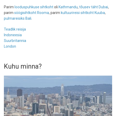
Parim
looduspuhkuse sihtkoht
oli
Kathmandu
,
tõusev täht
Dubai
,
parim
söögisihtkoht
Rooma
, parim
kultuurireisi sihtkoht
Kuuba
,
pulmareisiks
Bali
.
Teadlik reisija
Indoneesia
Suurbritannia
London
Kuhu minna?