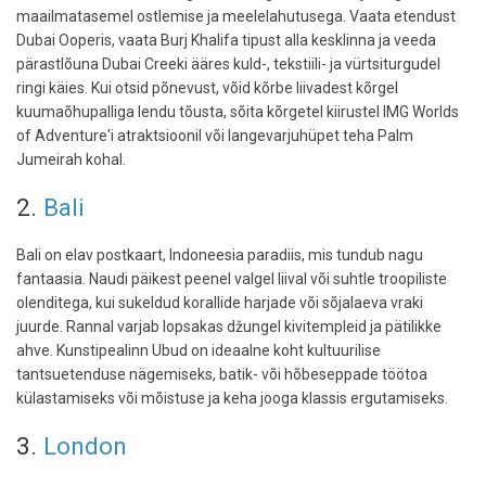
maailmatasemel ostlemise ja meelelahutusega. Vaata etendust
Dubai Ooperis, vaata Burj Khalifa tipust alla kesklinna ja veeda
pärastlõuna Dubai Creeki ääres kuld-, tekstiili- ja vürtsiturgudel
ringi käies. Kui otsid põnevust, võid kõrbe liivadest kõrgel
kuumaõhupalliga lendu tõusta, sõita kõrgetel kiirustel IMG Worlds
of Adventure'i atraktsioonil või langevarjuhüpet teha Palm
Jumeirah kohal.
2.
Bali
Bali on elav postkaart, Indoneesia paradiis, mis tundub nagu
fantaasia. Naudi päikest peenel valgel liival või suhtle troopiliste
olenditega, kui sukeldud korallide harjade või sõjalaeva vraki
juurde. Rannal varjab lopsakas džungel kivitempleid ja pätilikke
ahve. Kunstipealinn Ubud on ideaalne koht kultuurilise
tantsuetenduse nägemiseks, batik- või hõbeseppade töötoa
külastamiseks või mõistuse ja keha jooga klassis ergutamiseks.
3.
London