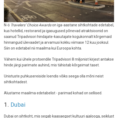
N-ö
Travelers’ Choice Awards
on iga-aastane sihtkohtade edetabel,
kus hotellid, restoranid ja igasugused põnevad atraktsioonid on
saanud Tripadvisori hindajate-kasutajate kogukonnalt kõrgemaid
hinnanguid ülevaadet ja arvamusi kokku viimase 12 kuu jooksul.
Siin on edetabel nii maailma kui Euroopa kohta.
Vähem kui ühele protsendile Tripadvisori 8 miljonist kirjest antakse
hinde järgi parimate auhind, mis tähistab kõrgeimat taset.
Unistuste puhkusereiside loendis võiks seega olla mõni neist
sihtkohtadest.
Alustame maailma edetabelist - parimad kohad on sellised.
1.
Dubai
Dubai on sihtkoht, mis segab kaasaegset kultuuri ajalooga, seiklust