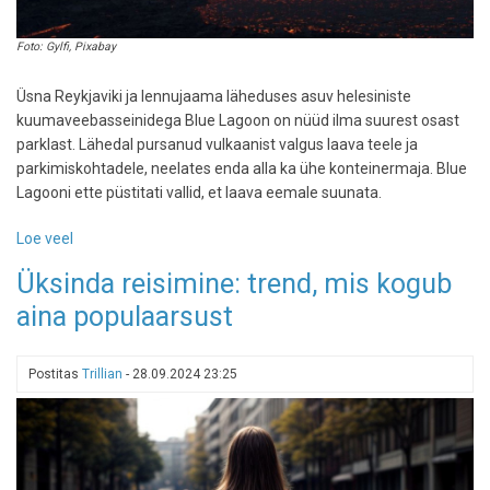
Foto: Gylfi, Pixabay
Üsna Reykjaviki ja lennujaama läheduses asuv helesiniste
kuumaveebasseinidega Blue Lagoon on nüüd ilma suurest osast
parklast. Lähedal pursanud vulkaanist valgus laava teele ja
parkimiskohtadele, neelates enda alla ka ühe konteinermaja. Blue
Lagooni ette püstitati vallid, et laava eemale suunata.
Loe veel
-
Vulkaan
Üksinda reisimine: trend, mis kogub
Islandil:
aina populaarsust
laava
jõudis
populaarse
Postitas
Trillian
-
28.09.2024 23:25
turismisihtkoha
Blue
Lagoonini