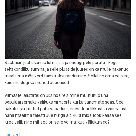
Saabusin just üksinda lühireisilt ja midagi pole parata - kogu
seltskondliku sumina ja selle plusside juures on ka mulle hakanud
meeldima mõnikord täiesti üksi rändamine. Sellel on oma eelised,
kuid muidugi ka mõned puudused.
Viimastel aastatel on üksinda reisimine muutunud üha
populaarsemaks valikuks nii noorte kui ka vanemate seas. See
pakub uskumatult palju vabadust, eneseteadlikkust ja võimalust
näha maailma täiesti uue nurga alt. Kuid mida toob kaasa see
julge valik ning millised on selle võimalikud väljakutsed?
Loe veel
-