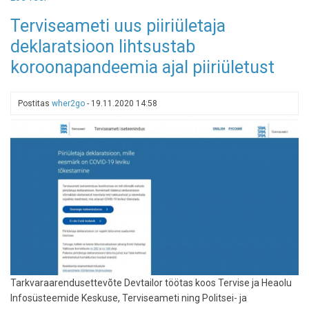
Üksinda
Terviseameti uus piiriületaja
reisimine:
deklaratsioon lihtsustab
trend,
mis
koroonapandeemia ajal piiriületust
kogub
aina
populaarsust
Postitas
wher2go
-
19.11.2020 14:58
Tarkvaraarendusettevõte Devtailor töötas koos Tervise ja Heaolu
Infosüsteemide Keskuse, Terviseameti ning Politsei- ja