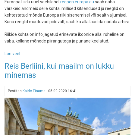
Euroopa Liidu uuel veebilehel
reopen.europa.eu
saab näha
värskeid andmeid selle kohta, millised kitsendused ja reeglid on
kehtestatud mõnda Euroopa riiki sisenemisel või sealt väljumisel.
Kuna reeglid muutuvad pidevalt, saab ka alla laadida nädala arhiivi.
Riikide kohta on info jagatud erinevate ikoonide alla: roheline on
vaba, kollane mõnede piirangutega ja punane keelatud.
Loe veel
-
Euroopa
Reis Berliini, kui maailm on lukku
Liit
minemas
tegi
lehekülje,
kust
Postitas
Kaido Einama
-
05.09.2020 16:41
saab
vaadata
värskeid
reisitingimusi