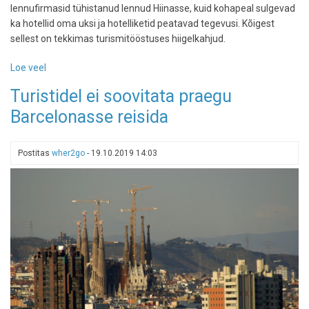
lennufirmasid tühistanud lennud Hiinasse, kuid kohapeal sulgevad
ka hotellid oma uksi ja hotelliketid peatavad tegevusi. Kõigest
sellest on tekkimas turismitööstuses hiigelkahjud.
Loe veel
-
Hotellid
Turistidel ei soovitata praegu
ja
Barcelonasse reisida
lennufirmad
kannavad
Covid-
Postitas
wher2go
-
19.10.2019 14:03
19
tõttu
hiigelkahjusid