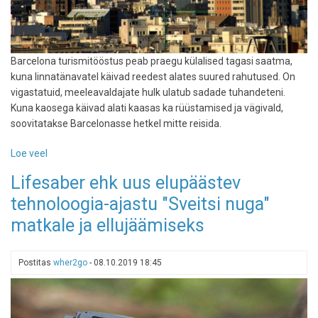
Barcelona turismitööstus peab praegu külalised tagasi saatma,
kuna linnatänavatel käivad reedest alates suured rahutused. On
vigastatuid, meeleavaldajate hulk ulatub sadade tuhandeteni.
Kuna kaosega käivad alati kaasas ka rüüstamised ja vägivald,
soovitatakse Barcelonasse hetkel mitte reisida.
Loe veel
-
Turistidel
Lifesaber ehk uus elupäästev
ei
tehnoloogia-ajastu "Sveitsi nuga"
soovitata
praegu
matkale ja ellujäämiseks
Barcelonasse
reisida
Postitas
wher2go
-
08.10.2019 18:45