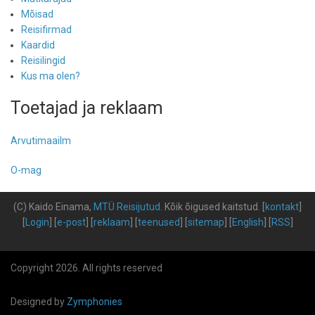
Mõisad
Reisifirmad
Kaardid
Reisilingid
Kus ma olen?
Toetajad ja reklaam
Arvutimaailm
O-mag
(C) Kaido Einama,
MTÜ Reisijutud
.
Kõik õigused kaitstud
.
[
kontakt
]
[
Login
] [
e-post
] [
reklaam
] [
teenused
] [
sitemap
] [
English
] [
RSS
]
Copyright 2026. All rights reserved
Designed by
Zymphonies