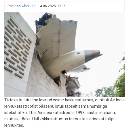
Postitas
wher2go
-
14.06.2025 00:36
Tiktokis kulutulena levinud veider kokkusattumus, et hiljuti Air India
lennukatastroofist pääsenu istus täpselt sama numbriga
istekohal, kui Thai Airlinesi katastroofis 1998. aastal ellujäänu,
osutuski tõeks. Hull kokkusattumus toimus küll erinevat tüüpi
lennukites.