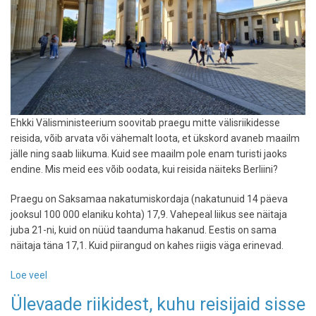
Ehkki Välisministeerium soovitab praegu mitte välisriikidesse
reisida, võib arvata või vähemalt loota, et ükskord avaneb maailm
jälle ning saab liikuma. Kuid see maailm pole enam turisti jaoks
endine. Mis meid ees võib oodata, kui reisida näiteks Berliini?
Praegu on Saksamaa nakatumiskordaja (nakatunuid 14 päeva
jooksul 100 000 elaniku kohta) 17,9. Vahepeal liikus see näitaja
juba 21-ni, kuid on nüüd taanduma hakanud. Eestis on sama
näitaja täna 17,1. Kuid piirangud on kahes riigis väga erinevad.
Loe veel
-
Reis
Ülevaade riikidest, kuhu reisijaid sisse
Berliini,