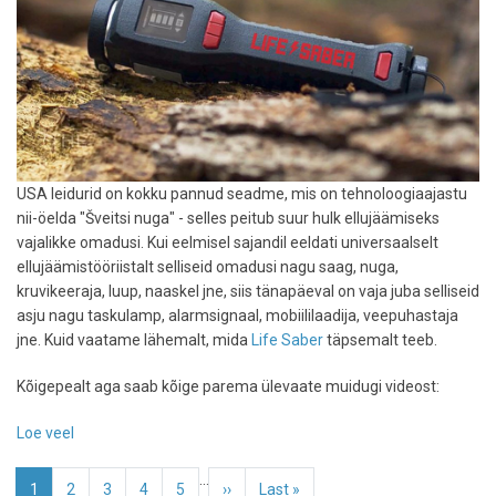
USA leidurid on kokku pannud seadme, mis on tehnoloogiaajastu
nii-öelda "Šveitsi nuga" - selles peitub suur hulk ellujäämiseks
vajalikke omadusi. Kui eelmisel sajandil eeldati universaalselt
ellujäämistööriistalt selliseid omadusi nagu saag, nuga,
kruvikeeraja, luup, naaskel jne, siis tänapäeval on vaja juba selliseid
asju nagu taskulamp, alarmsignaal, mobiililaadija, veepuhastaja
jne. Kuid vaatame lähemalt, mida
Life Saber
täpsemalt teeb.
Kõigepealt aga saab kõige parema ülevaate muidugi videost:
Loe veel
-
Lifesaber
Pagination
…
ehk
Eesolev
1
Page
2
Page
3
Page
4
Page
5
Järgmine
››
Viimane
Last »