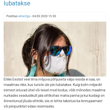
lubatakse
kui
maailm
on
Postitas
wher2go
-
04.05.2020 15:30
lukku
minemas
Ehkki Eestist veel ilma mõjuva põhjuseta välja reisida ei saa, on
maailmas riike, kus turiste üle piiri lubatakse. Kuigi kolm miljardit
inimest istuvad ühel või teisel moel kodus, võib mõnedes maailma
nurkades seaduslikult jala sihtkohas maha panna ja kui kuidagi on
õnnestunud jõuda sihtriiki, siis ei tehta takistusi ka lennujaamast
või piiripunktist edasi reisimiseks.