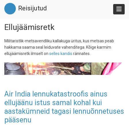
Liigu
Reisijutud
edasi
põhisisu
juurde
Ellujäämisretk
Militaristlik-metsavendliku kallakuga üritus, kus metsas peab
hakkama saama seal leiduvate vahenditega. Kõige karmim
ellujäämisretk ilmselt on
selles kandis
rännates.
Air India lennukatastroofis ainus
ellujäänu istus samal kohal kui
aastakümneid tagasi lennuõnnetuses
pääsenu