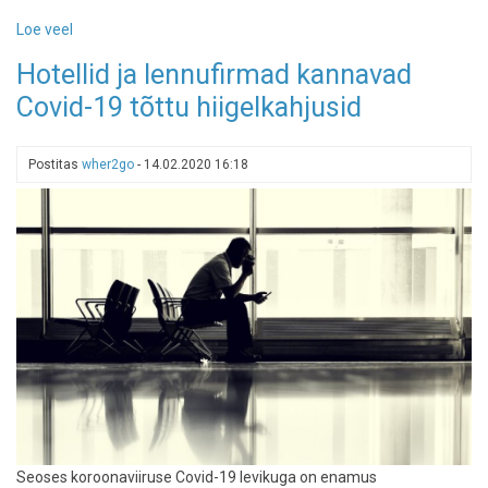
Loe veel
-
Ülevaade
Hotellid ja lennufirmad kannavad
riikidest,
Covid-19 tõttu hiigelkahjusid
kuhu
reisijaid
sisse
Postitas
wher2go
-
14.02.2020 16:18
lubatakse
Seoses koroonaviiruse Covid-19 levikuga on enamus