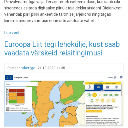
Piirivalveametiga välja Terviseameti iseteeninduse, kus saab riiki
sisenedes esitada digitaalse piiriületaja deklaratsiooni. Digiankeet
vähendab piiril pikki ankeetide täitmise järjekordi ning tagab
kiirema andmevahetuse erinevate asutuste vahel.
Loe veel
-
Terviseameti
Euroopa Liit tegi lehekülje, kust saab
uus
vaadata värskeid reisitingimusi
piiriületaja
deklaratsioon
lihtsustab
Postitas
wher2go
-
21.10.2020 11:35
koroonapandeemia
ajal
piiriületust