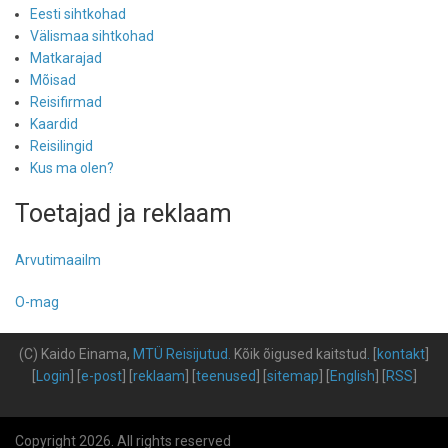
Eesti sihtkohad
Välismaa sihtkohad
Matkarajad
Mõisad
Reisifirmad
Kaardid
Reisilingid
Kus ma olen?
Toetajad ja reklaam
Arvutimaailm
O-mag
(C) Kaido Einama,
MTÜ Reisijutud
.
Kõik õigused kaitstud
.
[
kontakt
]
[
Login
] [
e-post
] [
reklaam
] [
teenused
] [
sitemap
] [
English
] [
RSS
]
Copyright 2026. All rights reserved