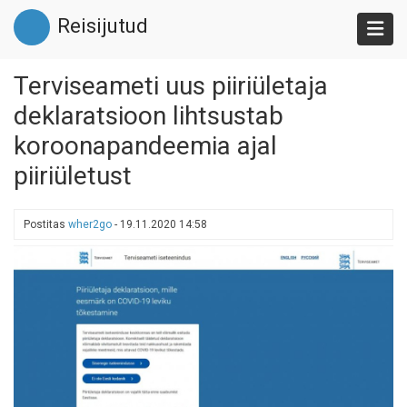
Liigu
Reisijutud
edasi
põhisisu
juurde
Terviseameti uus piiriületaja
deklaratsioon lihtsustab
koroonapandeemia ajal
piiriületust
Postitas
wher2go
-
19.11.2020 14:58