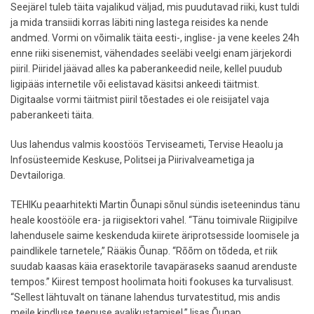
Seejärel tuleb täita vajalikud väljad, mis puudutavad riiki, kust tuldi
ja mida transiidi korras läbiti ning lastega reisides ka nende
andmed. Vormi on võimalik täita eesti-, inglise- ja vene keeles 24h
enne riiki sisenemist, vähendades seeläbi veelgi enam järjekordi
piiril. Piiridel jäävad alles ka paberankeedid neile, kellel puudub
ligipääs internetile või eelistavad käsitsi ankeedi täitmist.
Digitaalse vormi täitmist piiril tõestades ei ole reisijatel vaja
paberankeeti täita.
Uus lahendus valmis koostöös Terviseameti, Tervise Heaolu ja
Infosüsteemide Keskuse, Politsei ja Piirivalveametiga ja
Devtailoriga.
TEHIKu peaarhitekti Martin Õunapi sõnul sündis iseteenindus tänu
heale koostööle era- ja riigisektori vahel. “Tänu toimivale Riigipilve
lahendusele saime keskenduda kiirete äriprotsesside loomisele ja
paindlikele tarnetele,” Rääkis Õunap. “Rõõm on tõdeda, et riik
suudab kaasas käia erasektorile tavapäraseks saanud arenduste
tempos.” Kiirest tempost hoolimata hoiti fookuses ka turvalisust.
“Sellest lähtuvalt on tänane lahendus turvatestitud, mis andis
meile kindluse teenuse avalikustamisel,” lisas Õunap.