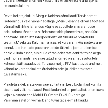
paberankeetide andmeid käsitsi, mis oli ametnikele üha aja- ja
ressursikulukam.
Devtailori projektijuhi Margus Kaldma sõnul loodi Terviseameti
iseteenindus vaid mõne nädalaga. „Meie ülesanne oli välja töötada
võimalikult lihtne lahendus kõigile osapooltele, mis arenduse
seisukohast tähendas nii äriprotsesside planeerimist, analüüsi,
erinevate liidestuste integreerimist, disaini kui ka prototüübi
testimist,“ selgitas Kaldma. Ta lisas, et kui varem võis näiteks ühe
lennukitäie inimeste paberankeetide täitmise ja menetlemise
peale kuluda tunde, siis nüüd võtab deklaratsiooni täitmine aega
vaid mõne minuti ning sisestatud andmed on ametiasutustele
koheselt kättesaadavad. Terviseamet ja PPA kasutavad andmeid
võimalike koroonakollete ärahoidmiseks ja lähikontaktsete
tuvastamiseks.
Piiriületaja deklaratsiooni saavad täita nii Eesti kodanikud kui riiki
sisenevad välismaalased. Eesti kodanikel on portaali sisenemiseks
vaja tuvastada end Mobiili-ID, Smart-ID või ID-kaardiga.
Välismaalastel on võimalik end tuvastada e-maili kaudu.