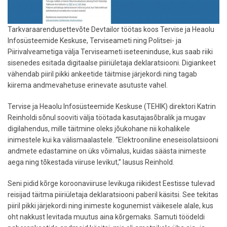
Tarkvaraarendusettevõte Devtailor töötas koos Tervise ja Heaolu
Infosüsteemide Keskuse, Terviseameti ning Politsei- ja
Piirivalveametiga välja Terviseameti iseteeninduse, kus saab riiki
sisenedes esitada digitaalse piiriületaja deklaratsiooni. Digiankeet
vähendab piiril pikki ankeetide täitmise järjekordi ning tagab
kiirema andmevahetuse erinevate asutuste vahel.
Tervise ja Heaolu Infosüsteemide Keskuse (TEHIK) direktori Katrin
Reinholdi sõnul sooviti välja töötada kasutajasõbralik ja mugav
digilahendus, mille täitmine oleks jõukohane nii kohalikele
inimestele kui ka välismaalastele. “Elektrooniline eneseisolatsiooni
andmete edastamine on üks võimalus, kuidas säästa inimeste
aega ning tõkestada viiruse levikut,” lausus Reinhold.
Seni pidid kõrge koroonaviiruse levikuga riikidest Eestisse tulevad
reisijad täitma piiriületaja deklaratsiooni paberil käsitsi. See tekitas
piiril pikki järjekordi ning inimeste kogunemist väikesele alale, kus
oht nakkust levitada muutus aina kõrgemaks. Samuti töödeldi