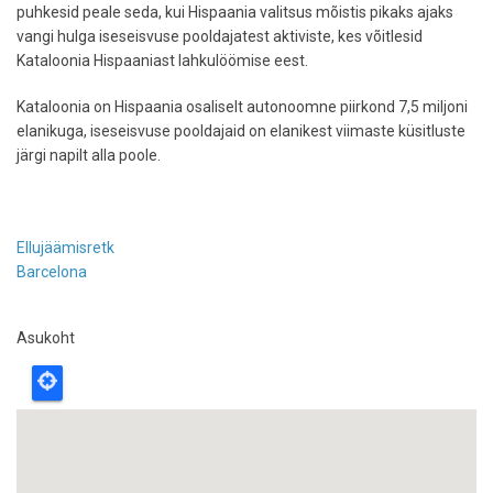
puhkesid peale seda, kui Hispaania valitsus mõistis pikaks ajaks
vangi hulga iseseisvuse pooldajatest aktiviste, kes võitlesid
Kataloonia Hispaaniast lahkulöömise eest.
Kataloonia on Hispaania osaliselt autonoomne piirkond 7,5 miljoni
elanikuga, iseseisvuse pooldajaid on elanikest viimaste küsitluste
järgi napilt alla poole.
Ellujäämisretk
Barcelona
Asukoht