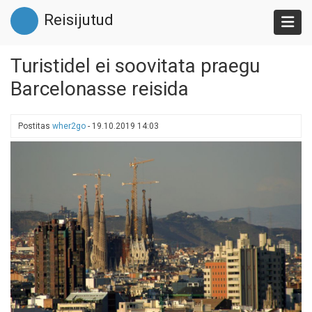
Liigu
Reisijutud
edasi
põhisisu
juurde
Turistidel ei soovitata praegu
Barcelonasse reisida
Postitas
wher2go
-
19.10.2019 14:03