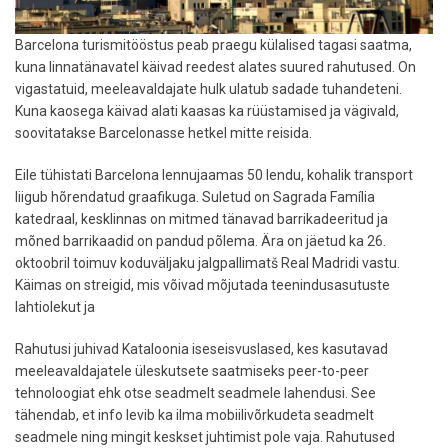
Barcelona turismitööstus peab praegu külalised tagasi saatma,
kuna linnatänavatel käivad reedest alates suured rahutused. On
vigastatuid, meeleavaldajate hulk ulatub sadade tuhandeteni.
Kuna kaosega käivad alati kaasas ka rüüstamised ja vägivald,
soovitatakse Barcelonasse hetkel mitte reisida.
Eile tühistati Barcelona lennujaamas 50 lendu, kohalik transport
liigub hõrendatud graafikuga. Suletud on Sagrada Família
katedraal, kesklinnas on mitmed tänavad barrikadeeritud ja
mõned barrikaadid on pandud põlema. Ära on jäetud ka 26.
oktoobril toimuv koduväljaku jalgpallimatš Real Madridi vastu.
Käimas on streigid, mis võivad mõjutada teenindusasutuste
lahtiolekut ja
Rahutusi juhivad Kataloonia iseseisvuslased, kes kasutavad
meeleavaldajatele üleskutsete saatmiseks peer-to-peer
tehnoloogiat ehk otse seadmelt seadmele lahendusi. See
tähendab, et info levib ka ilma mobiilivõrkudeta seadmelt
seadmele ning mingit keskset juhtimist pole vaja. Rahutused