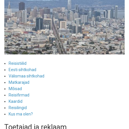
Reisistiilid
Eesti sihtkohad
Välismaa sihtkohad
Matkarajad
Mõisad
Reisifirmad
Kaardid
Reisilingid
Kus ma olen?
Toetajad ja reklaam