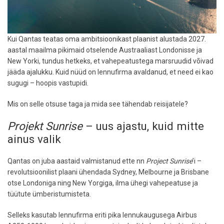
Kui Qantas teatas oma ambitsioonikast plaanist alustada 2027.
aastal maailma pikimaid otselende Austraaliast Londonisse ja
New Yorki, tundus hetkeks, et vahepeatustega marsruudid võivad
jääda ajalukku. Kuid nüüd on lennufirma avaldanud, et need ei kao
sugugi – hoopis vastupidi.
Mis on selle otsuse taga ja mida see tähendab reisijatele?
Projekt Sunrise
– uus ajastu, kuid mitte
ainus valik
Qantas on juba aastaid valmistanud ette nn
Project Sunrise
’i –
revolutsioonilist plaani ühendada Sydney, Melbourne ja Brisbane
otse Londoniga ning New Yorgiga, ilma ühegi vahepeatuse ja
tüütute ümberistumisteta.
Selleks kasutab lennufirma eriti pika lennukaugusega Airbus