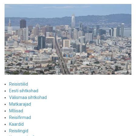
Reisistiilid
Eesti sihtkohad
Välismaa sihtkohad
Matkarajad
Mõisad
Reisifirmad
Kaardid
Reisilingid