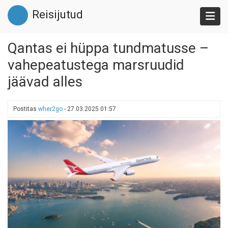
Liigu
Reisijutud
edasi
põhisisu
juurde
Qantas ei hüppa tundmatusse –
vahepeatustega marsruudid
jäävad alles
Postitas
wher2go
-
27.03.2025 01:57