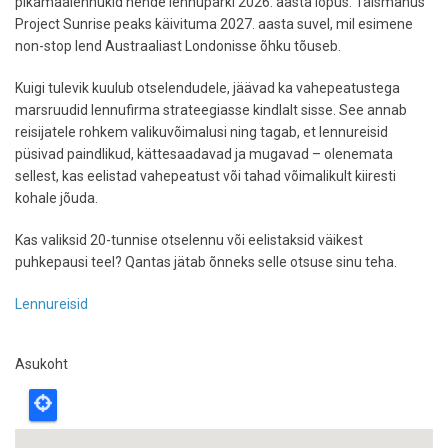
pikamaalennukid nende lennuparki 2026. aasta lõpus. Täismahus
Project Sunrise peaks käivituma 2027. aasta suvel, mil esimene
non-stop lend Austraaliast Londonisse õhku tõuseb.
Kuigi tulevik kuulub otselendudele, jäävad ka vahepeatustega
marsruudid lennufirma strateegiasse kindlalt sisse. See annab
reisijatele rohkem valikuvõimalusi ning tagab, et lennureisid
püsivad paindlikud, kättesaadavad ja mugavad – olenemata
sellest, kas eelistad vahepeatust või tahad võimalikult kiiresti
kohale jõuda.
Kas valiksid 20-tunnise otselennu või eelistaksid väikest
puhkepausi teel? Qantas jätab õnneks selle otsuse sinu teha.
Lennureisid
Asukoht