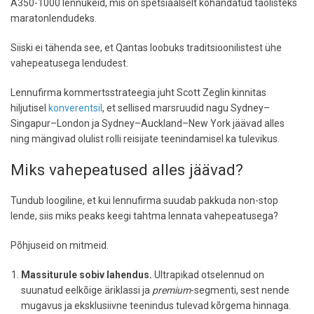
A350-1000 lennukeid, mis on spetsiaalselt kohandatud taolisteks
maratonlendudeks.
Siiski ei tähenda see, et Qantas loobuks traditsioonilistest ühe
vahepeatusega lendudest.
Lennufirma kommertsstrateegia juht Scott Zeglin kinnitas
hiljutisel
konverentsil
, et sellised marsruudid nagu Sydney–
Singapur–London ja Sydney–Auckland–New York jäävad alles
ning mängivad olulist rolli reisijate teenindamisel ka tulevikus.
Miks vahepeatused alles jäävad?
Tundub loogiline, et kui lennufirma suudab pakkuda non-stop
lende, siis miks peaks keegi tahtma lennata vahepeatusega?
Põhjuseid on mitmeid.
Massiturule sobiv lahendus.
Ultrapikad otselennud on
suunatud eelkõige äriklassi ja
premium
-segmenti, sest nende
mugavus ja eksklusiivne teenindus tulevad kõrgema hinnaga.