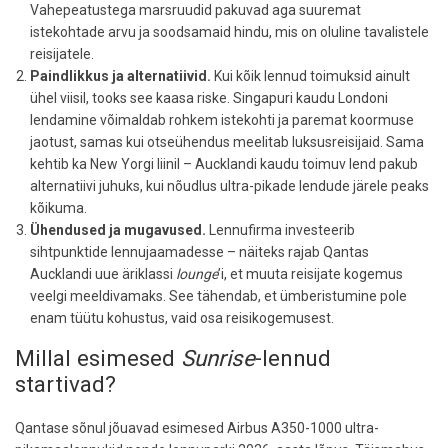
Vahepeatustega marsruudid pakuvad aga suuremat
istekohtade arvu ja soodsamaid hindu, mis on oluline tavalistele
reisijatele.
Paindlikkus ja alternatiivid.
Kui kõik lennud toimuksid ainult
ühel viisil, tooks see kaasa riske. Singapuri kaudu Londoni
lendamine võimaldab rohkem istekohti ja paremat koormuse
jaotust, samas kui otseühendus meelitab luksusreisijaid. Sama
kehtib ka New Yorgi liinil – Aucklandi kaudu toimuv lend pakub
alternatiivi juhuks, kui nõudlus ultra-pikade lendude järele peaks
kõikuma.
Ühendused ja mugavused.
Lennufirma investeerib
sihtpunktide lennujaamadesse – näiteks rajab Qantas
Aucklandi uue äriklassi
lounge
’i, et muuta reisijate kogemus
veelgi meeldivamaks. See tähendab, et ümberistumine pole
enam tüütu kohustus, vaid osa reisikogemusest.
Millal esimesed
Sunrise
-lennud
startivad?
Qantase sõnul jõuavad esimesed Airbus A350-1000 ultra-