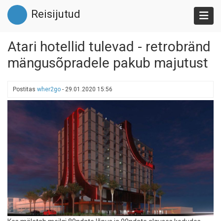
Liigu
Reisijutud
edasi
põhisisu
juurde
Atari hotellid tulevad - retrobränd
mängusõpradele pakub majutust
Postitas
wher2go
-
29.01.2020 15:56