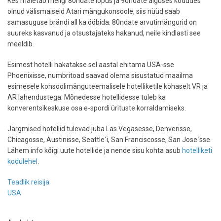
Kes mäletab meilgi 80ndate lõpus ja 90ndate alguses kodudes
olnud välismaiseid Atari mängukonsoole, siis nüüd saab
samasuguse brändi all ka ööbida. 80ndate arvutimängurid on
suureks kasvanud ja otsustajateks hakanud, neile kindlasti see
meeldib.
Esimest hotelli hakatakse sel aastal ehitama USA-sse
Phoenixisse, numbritoad saavad olema sisustatud maailma
esimesele konsoolimänguteemalisele hotelliketile kohaselt VR ja
AR lahendustega. Mõnedesse hotellidesse tuleb ka
konverentsikeskuse osa e-spordi ürituste korraldamiseks.
Järgmised hotellid tulevad juba Las Vegasesse, Denverisse,
Chicagosse, Austinisse, Seattle´i, San Franciscosse, San Jose´sse.
Lähem info kõigi uute hotellide ja nende sisu kohta asub
hotelliketi
kodulehel
.
Teadlik reisija
USA