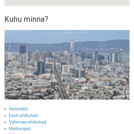
Kuhu minna?
Reisistiilid
Eesti sihtkohad
Välismaa sihtkohad
Matkarajad