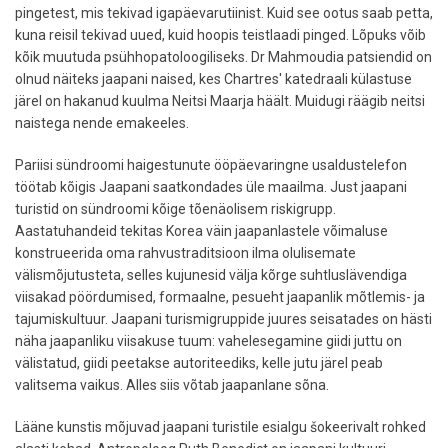
pingetest, mis tekivad igapäevarutiinist. Kuid see ootus saab petta,
kuna reisil tekivad uued, kuid hoopis teistlaadi pinged. Lõpuks võib
kõik muutuda psühhopatoloogiliseks. Dr Mahmoudia patsiendid on
olnud näiteks jaapani naised, kes Chartres' katedraali külastuse
järel on hakanud kuulma Neitsi Maarja häält. Muidugi räägib neitsi
naistega nende emakeeles.
Pariisi sündroomi haigestunute ööpäevaringne usaldustelefon
töötab kõigis Jaapani saatkondades üle maailma. Just jaapani
turistid on sündroomi kõige tõenäolisem riskigrupp.
Aastatuhandeid tekitas Korea väin jaapanlastele võimaluse
konstrueerida oma rahvustraditsioon ilma olulisemate
välismõjutusteta, selles kujunesid välja kõrge suhtluslävendiga
viisakad pöördumised, formaalne, pesueht jaapanlik mõtlemis- ja
tajumiskultuur. Jaapani turismigruppide juures seisatades on hästi
näha jaapanliku viisakuse tuum: vahelesegamine giidi juttu on
välistatud, giidi peetakse autoriteediks, kelle jutu järel peab
valitsema vaikus. Alles siis võtab jaapanlane sõna.
Lääne kunstis mõjuvad jaapani turistile esialgu šokeerivalt rohked