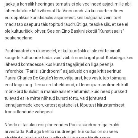
jaoks ja korralik heeringas tomatis ei ole veel need asjad, mille abil
lahendatakse kõikvõimsat Da Vinci koodi. Ja kui näete mõnes
euroopalikus kunstisaalis asjameest, kes bulgaaria veini toel
madistab saepuru täis topitud raudrüütliga, teadke siis, et see ei
ole kultuurišoki ohver. See on Eino Baskini sketši “Kunstisaalis”
peakangelane.
Psühhiaatrid on üksmeelel, et kultuurišokk ei ole mitte ainult
kaugete kultuuride häda, vaid võib ilmneda igal pool. Kõikidega, kes
lähevad kohtadesse, kus kunsti tagajärjel on liiga peen ja
inforohke. “Pariisi sündroomi” asjaolusid on aga kritiseerinud
Pariisi Charles De Gaulle'i lennuvälja arst, kes vastutab toimunu
eest kogu aeg. Tema on täheldanud, et lennujaamas ilmneb küll
mõnikord luululist ja maniakaalset käitumist, kuid need pursked
tulevad esile mitte nähtud kunsti tõttu, vaid johtuvad
lennujaamade keerukatest ajatabelist, lõputust kiirustamisest
transiitlendude vahepeal.
Nõnda ei tasuks reisi planeerides Pariisi sündroomiga eraldi
arvestada. Küll aga kehtib raudreegel: kui kodus on su sees