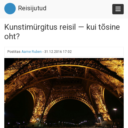
Liigu
Reisijutud
edasi
põhisisu
juurde
Kunstimürgitus reisil — kui tõsine
oht?
Postitas
Aarne Ruben
-
31.12.2016 17:02