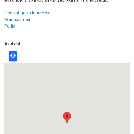
ebakindel, siis ka võõrsil valitseb ikka sama kindlusetus.
Festivali- ja kultuurireisid
Prantsusmaa
Pariis
Asukoht