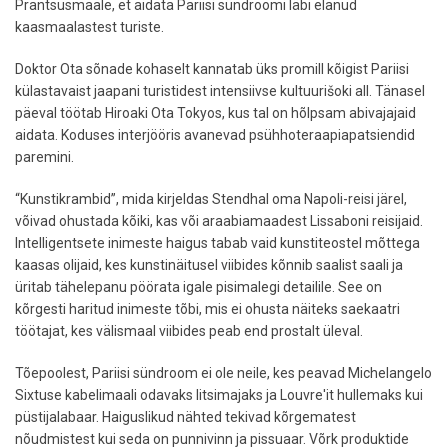
Prantsusmaale, et aidata Pariisi sündroomi läbi elanud
kaasmaalastest turiste.
Doktor Ota sõnade kohaselt kannatab üks promill kõigist Pariisi
külastavaist jaapani turistidest intensiivse kultuurišoki all. Tänasel
päeval töötab Hiroaki Ota Tokyos, kus tal on hõlpsam abivajajaid
aidata. Koduses interjööris avanevad psühhoteraapiapatsiendid
paremini.
“Kunstikrambid”, mida kirjeldas Stendhal oma Napoli-reisi järel,
võivad ohustada kõiki, kas või araabiamaadest Lissaboni reisijaid.
Intelligentsete inimeste haigus tabab vaid kunstiteostel mõttega
kaasas olijaid, kes kunstinäitusel viibides kõnnib saalist saali ja
üritab tähelepanu pöörata igale pisimalegi detailile. See on
kõrgesti haritud inimeste tõbi, mis ei ohusta näiteks saekaatri
töötajat, kes välismaal viibides peab end prostalt üleval.
Tõepoolest, Pariisi sündroom ei ole neile, kes peavad Michelangelo
Sixtuse kabelimaali odavaks litsimajaks ja Louvre'it hullemaks kui
püstijalabaar. Haiguslikud nähted tekivad kõrgematest
nõudmistest kui seda on punnivinn ja pissuaar. Võrk produktide