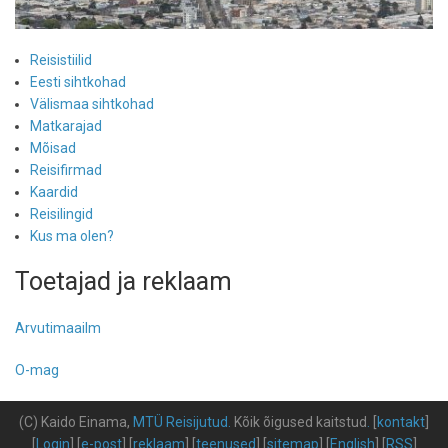
Reisistiilid
Eesti sihtkohad
Välismaa sihtkohad
Matkarajad
Mõisad
Reisifirmad
Kaardid
Reisilingid
Kus ma olen?
Toetajad ja reklaam
Arvutimaailm
O-mag
(C) Kaido Einama,
MTÜ Reisijutud
.
Kõik õigused kaitstud
.
[
kontakt
]
[
Login
] [
e-post
] [
reklaam
] [
teenused
] [
sitemap
] [
English
] [
RSS
]