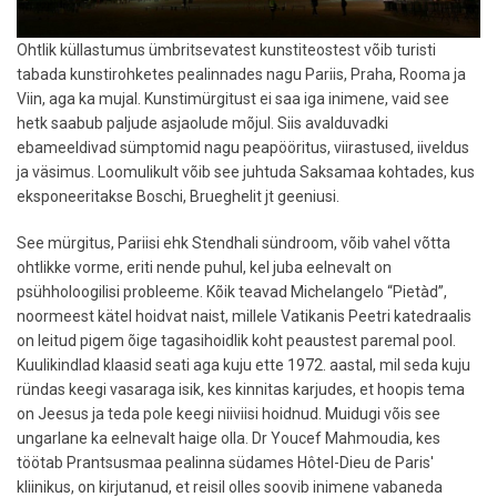
Ohtlik küllastumus ümbritsevatest kunstiteostest võib turisti
tabada kunstirohketes pealinnades nagu Pariis, Praha, Rooma ja
Viin, aga ka mujal. Kunstimürgitust ei saa iga inimene, vaid see
hetk saabub paljude asjaolude mõjul. Siis avalduvadki
ebameeldivad sümptomid nagu peapööritus, viirastused, iiveldus
ja väsimus. Loomulikult võib see juhtuda Saksamaa kohtades, kus
eksponeeritakse Boschi, Brueghelit jt geeniusi.
See mürgitus, Pariisi ehk Stendhali sündroom, võib vahel võtta
ohtlikke vorme, eriti nende puhul, kel juba eelnevalt on
psühholoogilisi probleeme. Kõik teavad Michelangelo “Pietàd”,
noormeest kätel hoidvat naist, millele Vatikanis Peetri katedraalis
on leitud pigem õige tagasihoidlik koht peaustest paremal pool.
Kuulikindlad klaasid seati aga kuju ette 1972. aastal, mil seda kuju
ründas keegi vasaraga isik, kes kinnitas karjudes, et hoopis tema
on Jeesus ja teda pole keegi niiviisi hoidnud. Muidugi võis see
ungarlane ka eelnevalt haige olla. Dr Youcef Mahmoudia, kes
töötab Prantsusmaa pealinna südames Hôtel-Dieu de Paris'
kliinikus, on kirjutanud, et reisil olles soovib inimene vabaneda