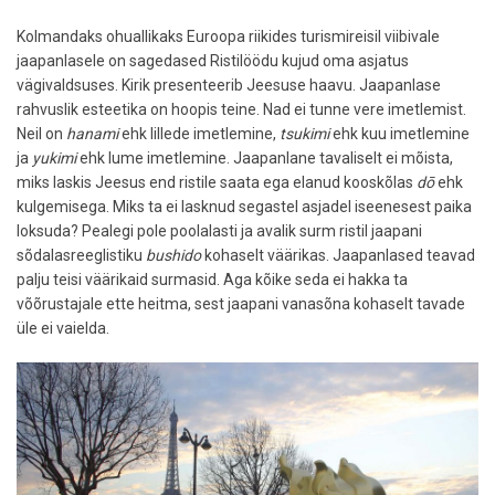
Kolmandaks ohuallikaks Euroopa riikides turismireisil viibivale
jaapanlasele on sagedased Ristilöödu kujud oma asjatus
vägivaldsuses. Kirik presenteerib Jeesuse haavu. Jaapanlase
rahvuslik esteetika on hoopis teine. Nad ei tunne vere imetlemist.
Neil on
hanami
ehk lillede imetlemine,
tsukimi
ehk kuu imetlemine
ja
yukimi
ehk lume imetlemine. Jaapanlane tavaliselt ei mõista,
miks laskis Jeesus end ristile saata ega elanud kooskõlas
dō
ehk
kulgemisega. Miks ta ei lasknud segastel asjadel iseenesest paika
loksuda? Pealegi pole poolalasti ja avalik surm ristil jaapani
sõdalasreeglistiku
bushido
kohaselt väärikas. Jaapanlased teavad
palju teisi väärikaid surmasid. Aga kõike seda ei hakka ta
võõrustajale ette heitma, sest jaapani vanasõna kohaselt tavade
üle ei vaielda.