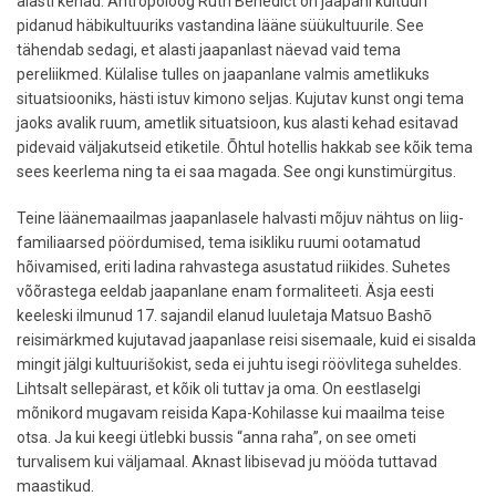
alasti kehad. Antropoloog Ruth Benedict on jaapani kultuuri
pidanud häbikultuuriks vastandina lääne süükultuurile. See
tähendab sedagi, et alasti jaapanlast näevad vaid tema
pereliikmed. Külalise tulles on jaapanlane valmis ametlikuks
situatsiooniks, hästi istuv kimono seljas. Kujutav kunst ongi tema
jaoks avalik ruum, ametlik situatsioon, kus alasti kehad esitavad
pidevaid väljakutseid etiketile. Õhtul hotellis hakkab see kõik tema
sees keerlema ning ta ei saa magada. See ongi kunstimürgitus.
Teine läänemaailmas jaapanlasele halvasti mõjuv nähtus on liig-
familiaarsed pöördumised, tema isikliku ruumi ootamatud
hõivamised, eriti ladina rahvastega asustatud riikides. Suhetes
võõrastega eeldab jaapanlane enam formaliteeti. Äsja eesti
keeleski ilmunud 17. sajandil elanud luuletaja Matsuo Bashō
reisimärkmed kujutavad jaapanlase reisi sisemaale, kuid ei sisalda
mingit jälgi kultuurišokist, seda ei juhtu isegi röövlitega suheldes.
Lihtsalt sellepärast, et kõik oli tuttav ja oma. On eestlaselgi
mõnikord mugavam reisida Kapa-Kohilasse kui maailma teise
otsa. Ja kui keegi ütlebki bussis “anna raha”, on see ometi
turvalisem kui väljamaal. Aknast libisevad ju mööda tuttavad
maastikud.