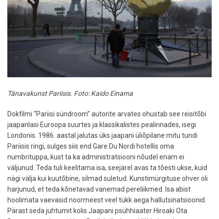
Tänavakunst Pariisis. Foto: Kaido Einama
Dokfilmi “Pariisi sündroom” autorite arvates ohustab see reisitõbi
jaapanlasi Euroopa suurtes ja klassikalistes pealinnades, isegi
Londonis. 1986. aastal jalutas üks jaapani üliõpilane mitu tundi
Pariisis ringi, sulges siis end Gare Du Nordi hotellis oma
numbrituppa, kust ta ka administratsiooni nõudel enam ei
väljunud. Teda tuli keelitama isa, seejärel avas ta tõesti ukse, kuid
nägi välja kui kuutõbine, silmad suletud. Kunstimürgituse ohver oli
harjunud, et teda kõnetavad vanemad pereliikmed. Isa abist
hoolimata vaevasid noormeest veel tükk aega hallutsinatsioonid.
Pärast seda juhtumit kolis Jaapani psühhiaater Hiroaki Ota