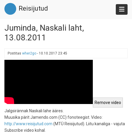
Liigu
Reisijutud
edasi
põhisisu
juurde
Juminda, Naskali laht,
13.08.2011
Postitas
wher2go
-
10.10.2017 23:45
Jalgsirännak Naskali lahe ääres.
Muusika pärit Jamendo.com (CC) fonoteegist. Video:
http://www.reisijutud.com
(MTÜ Reisijutud). Liitu kanaliga - vajuta
Subscribe video kohal.