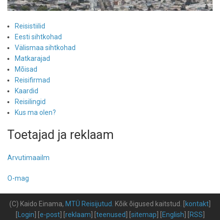
Reisistiilid
Eesti sihtkohad
Välismaa sihtkohad
Matkarajad
Mõisad
Reisifirmad
Kaardid
Reisilingid
Kus ma olen?
Toetajad ja reklaam
Arvutimaailm
O-mag
(C) Kaido Einama,
MTÜ Reisijutud
.
Kõik õigused kaitstud
.
[
kontakt
]
[
Login
] [
e-post
] [
reklaam
] [
teenused
] [
sitemap
] [
English
] [
RSS
]